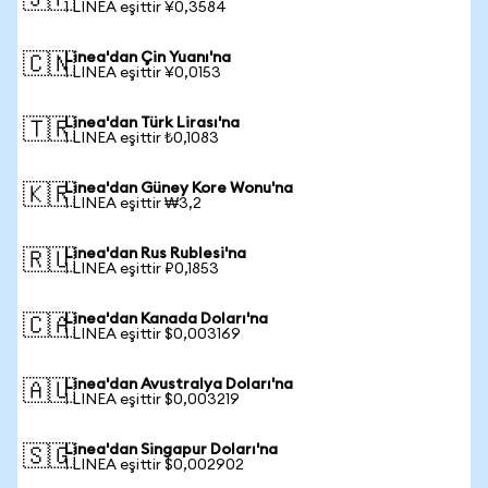
🇯🇵
1 LINEA eşittir ¥0,3584
Linea'dan Çin Yuanı'na
🇨🇳
1 LINEA eşittir ¥0,0153
Linea'dan Türk Lirası'na
🇹🇷
1 LINEA eşittir ₺0,1083
Linea'dan Güney Kore Wonu'na
🇰🇷
1 LINEA eşittir ₩3,2
Linea'dan Rus Rublesi'na
🇷🇺
1 LINEA eşittir ₽0,1853
Linea'dan Kanada Doları'na
🇨🇦
1 LINEA eşittir $0,003169
Linea'dan Avustralya Doları'na
🇦🇺
1 LINEA eşittir $0,003219
Linea'dan Singapur Doları'na
🇸🇬
1 LINEA eşittir $0,002902