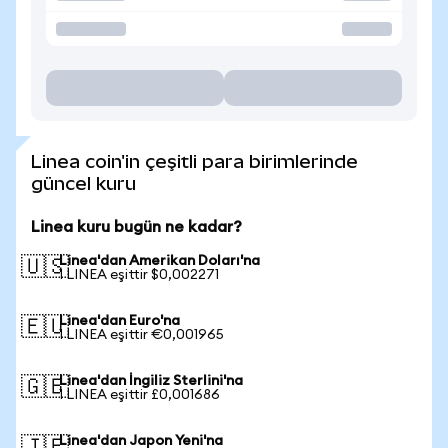
Linea coin'in çeşitli para birimlerinde
güncel kuru
Linea kuru bugün ne kadar?
Linea'dan Amerikan Doları'na
🇺🇸
1 LINEA eşittir $0,002271
Linea'dan Euro'na
🇪🇺
1 LINEA eşittir €0,001965
Linea'dan İngiliz Sterlini'na
🇬🇧
1 LINEA eşittir £0,001686
Linea'dan Japon Yeni'na