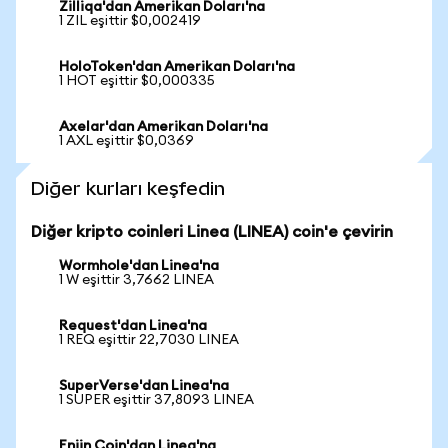
Zilliqa'dan Amerikan Doları'na
1 ZIL eşittir $0,002419
HoloToken'dan Amerikan Doları'na
1 HOT eşittir $0,000335
Axelar'dan Amerikan Doları'na
1 AXL eşittir $0,0369
Diğer kurları keşfedin
Diğer kripto coinleri Linea (LINEA) coin'e çevirin
Wormhole'dan Linea'na
1 W eşittir 3,7662 LINEA
Request'dan Linea'na
1 REQ eşittir 22,7030 LINEA
SuperVerse'dan Linea'na
1 SUPER eşittir 37,8093 LINEA
Enjin Coin'dan Linea'na