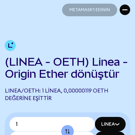
METAMASK'I EDİNİN
METAMASK'I EDİNİN
(LINEA - OETH) Linea -
Origin Ether dönüştür
LINEA/OETH: 1 LINEA, 0,00000119 OETH
DEĞERINE EŞITTIR
LINEA