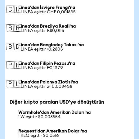
Linea'dan İsviçre Frangı'na
🇨🇭
1 LINEA eşittir CHF 0,001835
Linea'dan Brezilya Reali'na
🇧🇷
1 LINEA eşittir R$0,0116
Linea'dan Bangladeş Takası'na
🇧🇩
1 LINEA eşittir ৳0,2803
Linea'dan Filipin Pezosu'na
🇵🇭
1 LINEA eşittir ₱0,1379
Linea'dan Polonya Zlotisi'na
🇵🇱
1 LINEA eşittir zł 0,008438
Diğer kripto paraları USD'ye dönüştürün
Wormhole'dan Amerikan Doları'na
1 W eşittir $0,008554
Request'dan Amerikan Doları'na
1 REQ eşittir $0,0516