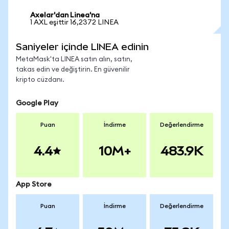
Axelar'dan Linea'na
1 AXL eşittir 16,2372 LINEA
Saniyeler içinde LINEA edinin
MetaMask'ta LINEA satın alın, satın,
takas edin ve değiştirin. En güvenilir
kripto cüzdanı.
Google Play
Puan
İndirme
Değerlendirme
4.4
10M+
483.9K
App Store
Puan
İndirme
Değerlendirme