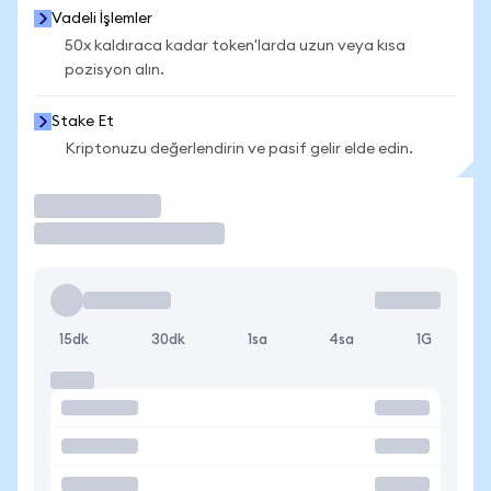
Vadeli İşlemler
50x kaldıraca kadar token'larda uzun veya kısa
pozisyon alın.
Stake Et
Kriptonuzu değerlendirin ve pasif gelir elde edin.
İşlem Yap
15dk
30dk
1sa
4sa
1G