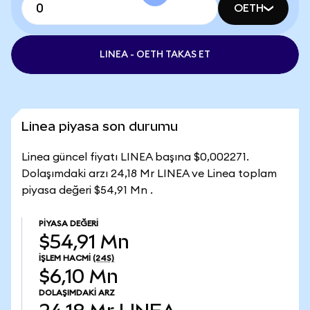
OETH
LINEA - OETH TAKAS ET
Linea piyasa son durumu
Linea güncel fiyatı LINEA başına $0,002271.
Dolaşımdaki arzı 24,18 Mr LINEA ve Linea toplam
piyasa değeri $54,91 Mn .
PIYASA DEĞERI
$54,91 Mn
İŞLEM HACMI
(24S)
$6,10 Mn
DOLAŞIMDAKI ARZ