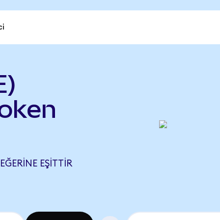
ci
E)
Token
DEĞERINE EŞITTIR