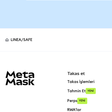
LINEA/SAFE
MetaMask site alt bilgisi
Takas et
Takas İşlemleri
Tahmin Et
YENİ
Perps
YENİ
RWA'lar