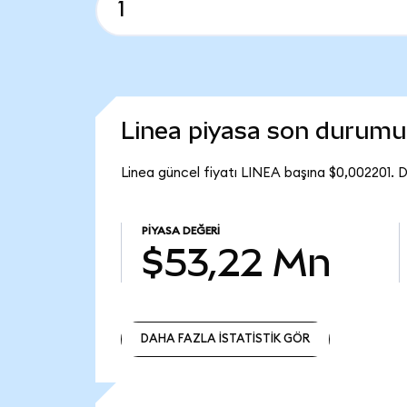
Linea piyasa son durumu
Linea güncel fiyatı LINEA başına $0,002201. 
PIYASA DEĞERI
$53,22 Mn
DAHA FAZLA İSTATİSTİK GÖR
DAHA FAZLA İSTATİSTİK GÖR