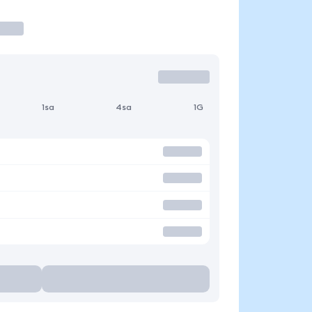
1sa
4sa
1G