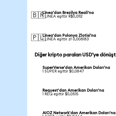
Linea'dan Brezilya Reali'na
🇧🇷
1 LINEA eşittir R$0,0112
Linea'dan Polonya Zlotisi'na
🇵🇱
1 LINEA eşittir zł 0,008183
Diğer kripto paraları USD'ye dönüşt
SuperVerse'dan Amerikan Doları'na
1 SUPER eşittir $0,0847
Request'dan Amerikan Doları'na
1 REQ eşittir $0,0515
AIOZ Network'dan Amerikan Doları'na