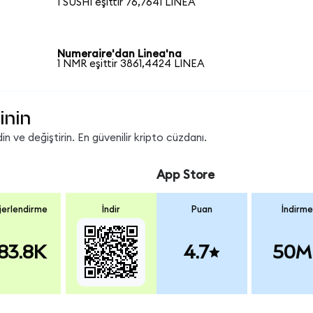
1 SUSHI eşittir 76,7641 LINEA
Numeraire'dan Linea'na
1 NMR eşittir 3861,4424 LINEA
inin
n ve değiştirin. En güvenilir kripto cüzdanı.
App Store
erlendirme
İndir
Puan
İndirme
83.8K
4.7
50M