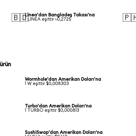
Linea'dan Bangladeş Takası'na
🇧🇩
🇵
1 LINEA eşittir ৳0,2725
ürün
Wormhole'dan Amerikan Doları'na
1 W eşittir $0,008303
Turbo'dan Amerikan Doları'na
1 TURBO eşittir $0,000813
SushiSwap'dan Amerikan Doları'na