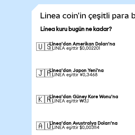
Linea coin'in çeşitli para
Linea kuru bugün ne kadar?
Linea'dan Amerikan Doları'na
🇺🇸
1 LINEA eşittir $0,002201
Linea'dan Japon Yeni'na
🇯🇵
1 LINEA eşittir ¥0,3468
Linea'dan Güney Kore Wonu'na
🇰🇷
1 LINEA eşittir ₩3,1
Linea'dan Avustralya Doları'na
🇦🇺
1 LINEA eşittir $0,003114