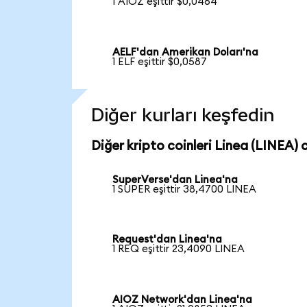
1 AIOZ eşittir $0,0464
AELF'dan Amerikan Doları'na
1 ELF eşittir $0,0587
Diğer kurları keşfedin
Diğer kripto coinleri Linea (LINEA) c
SuperVerse'dan Linea'na
1 SUPER eşittir 38,4700 LINEA
Request'dan Linea'na
1 REQ eşittir 23,4090 LINEA
AIOZ Network'dan Linea'na