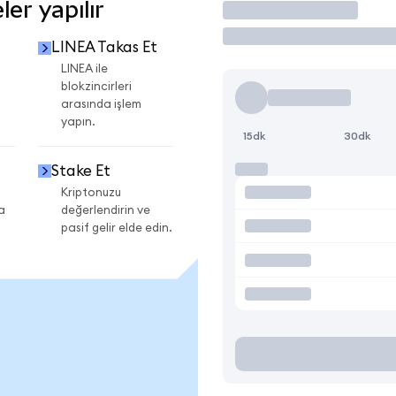
er yapılır
İşlem Yap
LINEA Takas Et
LINEA ile
blokzincirleri
arasında işlem
yapın.
15dk
30dk
Stake Et
Kriptonuzu
a
değerlendirin ve
pasif gelir elde edin.