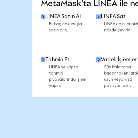
MetaMask'ta LINEA ile nel
LINEA Satın Al
LINEA Sat
Birkaç dokunuşla
LINEA coin'lerinizi
satın alın.
nakde çevirin.
Tahmin Et
Vadeli İşlemler
LINEA ve kripto
50x kaldıraca
tahmin
kadar token'lard
piyasalarında işlem
uzun veya kısa
yapın.
pozisyon alın.