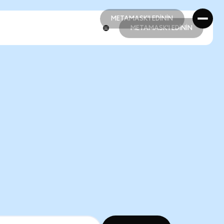
METAMASK'I EDİNİN
METAMASK'I EDİNİN
METAMASK'I EDİNİN
METAMASK'I EDİNİN