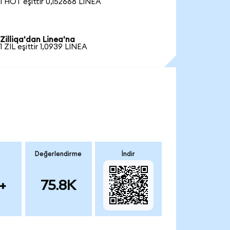
1 HOT eşittir 0,152668 LINEA
Zilliqa'dan Linea'na
1 ZIL eşittir 1,0939 LINEA
Değerlendirme
İndir
+
75.8K