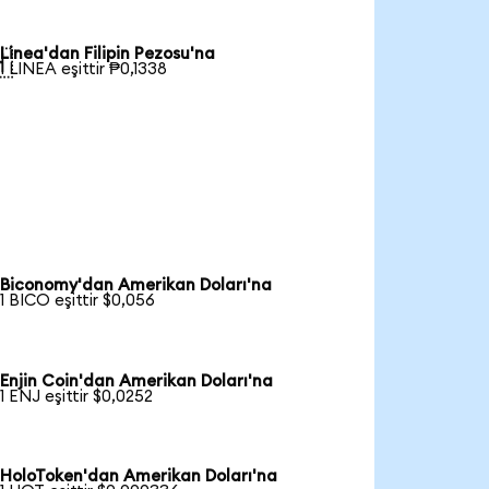
Linea'dan Filipin Pezosu'na

1 LINEA eşittir ₱0,1338
Biconomy'dan Amerikan Doları'na
1 BICO eşittir $0,056
Enjin Coin'dan Amerikan Doları'na
1 ENJ eşittir $0,0252
HoloToken'dan Amerikan Doları'na