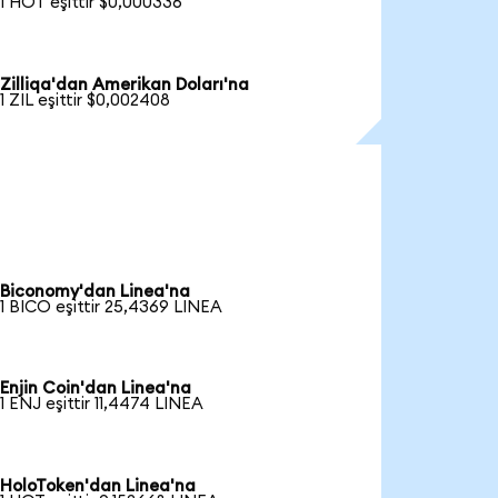
1 HOT eşittir $0,000336
Zilliqa'dan Amerikan Doları'na
1 ZIL eşittir $0,002408
Biconomy'dan Linea'na
1 BICO eşittir 25,4369 LINEA
Enjin Coin'dan Linea'na
1 ENJ eşittir 11,4474 LINEA
HoloToken'dan Linea'na