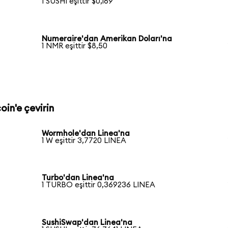
1 SUSHI eşittir $0,169
Numeraire'dan Amerikan Doları'na
1 NMR eşittir $8,50
oin'e çevirin
Wormhole'dan Linea'na
1 W eşittir 3,7720 LINEA
Turbo'dan Linea'na
1 TURBO eşittir 0,369236 LINEA
SushiSwap'dan Linea'na