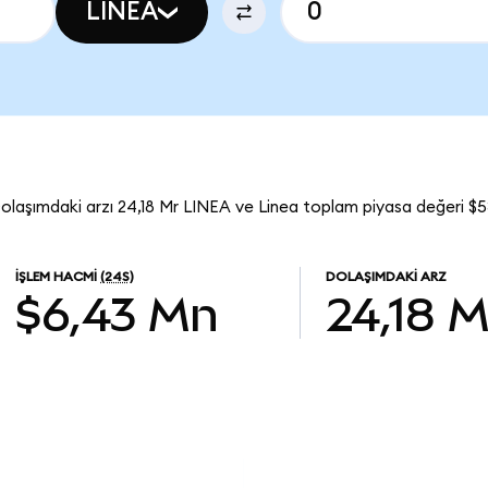
LINEA
Dolaşımdaki arzı 24,18 Mr LINEA ve Linea toplam piyasa değeri $5
İŞLEM HACMI
(24S)
DOLAŞIMDAKI ARZ
$6,43 Mn
24,18 M