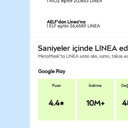
1 AIOZ eşittir 21,0853 LINEA
AELF'dan Linea'na
1 ELF eşittir 26,6589 LINEA
Saniyeler içinde LINEA ed
MetaMask'ta LINEA satın alın, satın, takas edi
Google Play
Puan
İndirme
Değ
4.4
10M+
4