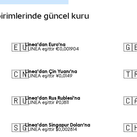
 birimlerinde güncel kuru
Linea'dan Euro'na
🇪🇺
🇬
1 LINEA eşittir €0,001904
Linea'dan Çin Yuanı'na
🇨🇳
🇹
1 LINEA eşittir ¥0,0149
Linea'dan Rus Rublesi'na
🇷🇺
🇨
1 LINEA eşittir ₽0,1811
Linea'dan Singapur Doları'na
🇸🇬
🇨
1 LINEA eşittir $0,002814