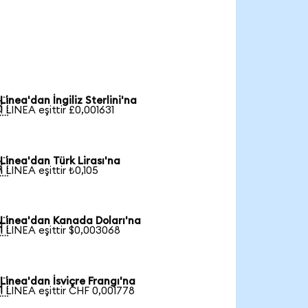
Linea'dan İngiliz Sterlini'na

1 LINEA eşittir £0,001631
Linea'dan Türk Lirası'na

1 LINEA eşittir ₺0,105
Linea'dan Kanada Doları'na

1 LINEA eşittir $0,003068
Linea'dan İsviçre Frangı'na

1 LINEA eşittir CHF 0,001778