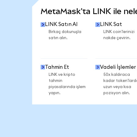
MetaMask'ta LINK ile nele
LINK Satın Al
LINK Sat
Birkaç dokunuşla
LINK coin'lerinizi
satın alın.
nakde çevirin.
Tahmin Et
Vadeli İşlemler
LINK ve kripto
50x kaldıraca
tahmin
kadar token'lard
piyasalarında işlem
uzun veya kısa
yapın.
pozisyon alın.