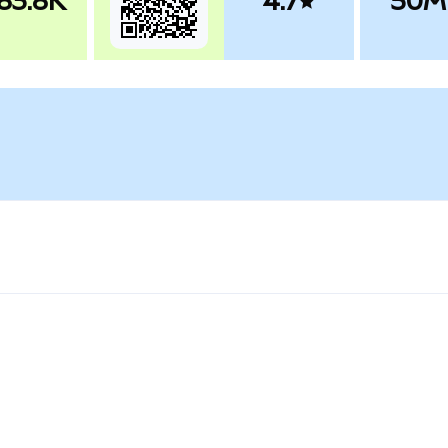
83.8K
4.7
50M