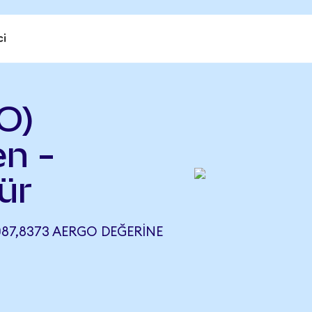
ci
O)
en -
ür
087,8373 AERGO DEĞERINE