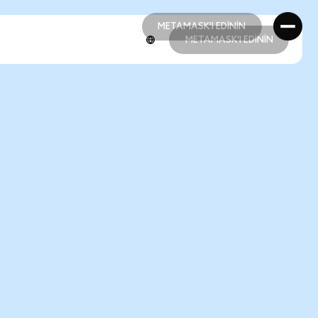
METAMASK'I EDİNİN
METAMASK'I EDİNİN
METAMASK'I EDİNİN
METAMASK'I EDİNİN