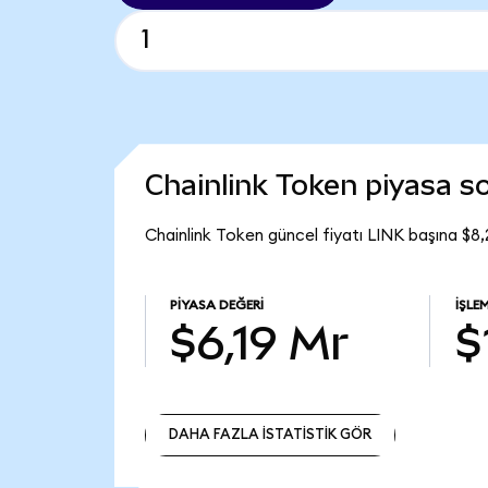
Chainlink Token piyasa 
Chainlink Token güncel fiyatı LINK başına $8,
PIYASA DEĞERI
İŞLE
$6,19 Mr
$
DAHA FAZLA İSTATİSTİK GÖR
DAHA FAZLA İSTATİSTİK GÖR