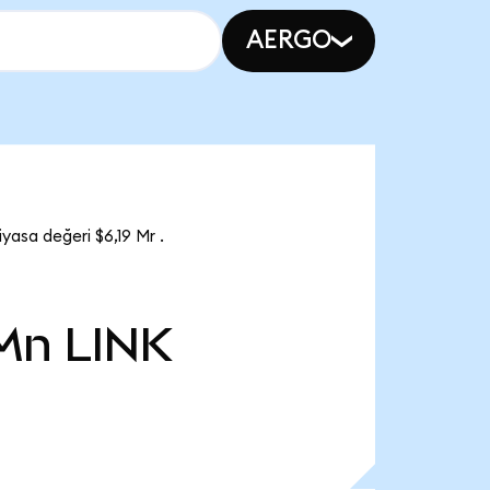
AERGO
yasa değeri $6,19 Mr .
 Mn
LINK