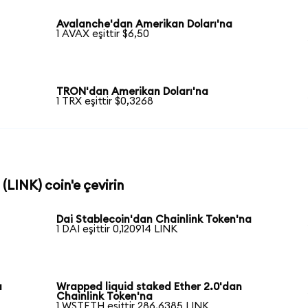
Avalanche'dan Amerikan Doları'na
1 AVAX eşittir $6,50
TRON'dan Amerikan Doları'na
1 TRX eşittir $0,3268
 (LINK) coin'e çevirin
Dai Stablecoin'dan Chainlink Token'na
1 DAI eşittir 0,120914 LINK
a
Wrapped liquid staked Ether 2.0'dan
Chainlink Token'na
1 WSTETH eşittir 286,6385 LINK