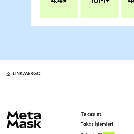
4.4
10M+
4
LINK/AERGO
MetaMask site alt bilgisi
Takas et
Takas İşlemleri