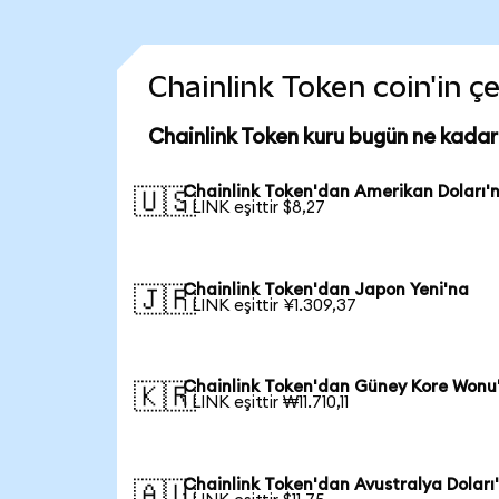
Chainlink Token coin'in çe
Chainlink Token kuru bugün ne kadar
Chainlink Token'dan Amerikan Doları'
🇺🇸
1 LINK eşittir $8,27
Chainlink Token'dan Japon Yeni'na
🇯🇵
1 LINK eşittir ¥1.309,37
Chainlink Token'dan Güney Kore Wonu
🇰🇷
1 LINK eşittir ₩11.710,11
Chainlink Token'dan Avustralya Doları
🇦🇺