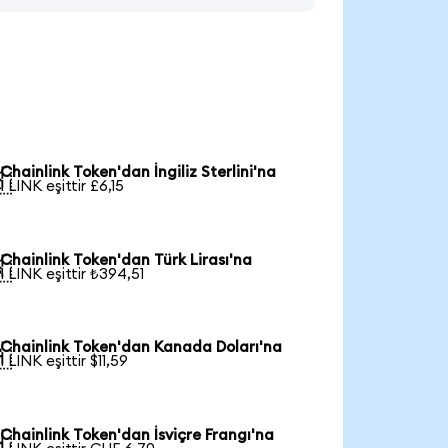
Chainlink Token'dan İngiliz Sterlini'na

1 LINK eşittir £6,15
Chainlink Token'dan Türk Lirası'na

1 LINK eşittir ₺394,51
Chainlink Token'dan Kanada Doları'na

1 LINK eşittir $11,59
Chainlink Token'dan İsviçre Frangı'na
