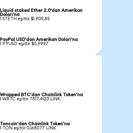
Liquid staked Ether 2.0'dan Amerikan
Doları'na
1 STETH eşittir $1.909,85
PayPal USD'dan Amerikan Doları'na
1 PYUSD eşittir $0,9997
Wrapped BTC'dan Chainlink Token'na
1 WBTC eşittir 7817,4123 LINK
Toncoin'dan Chainlink Token'na
1 TON eşittir 0,168077 LINK