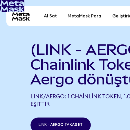
Al Sat
MetaMask Para
Geliştiri
(LINK - AERG
Chainlink Tok
Aergo dönüşt
LINK/AERGO: 1 CHAINLINK TOKEN, 1.
EŞITTIR
LINK - AERGO TAKAS ET