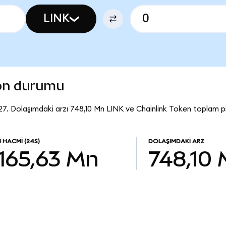
LINK
son durumu
27. Dolaşımdaki arzı 748,10 Mn LINK ve Chainlink Token toplam pi
M HACMI
(24S)
DOLAŞIMDAKI ARZ
165,63 Mn
748,10