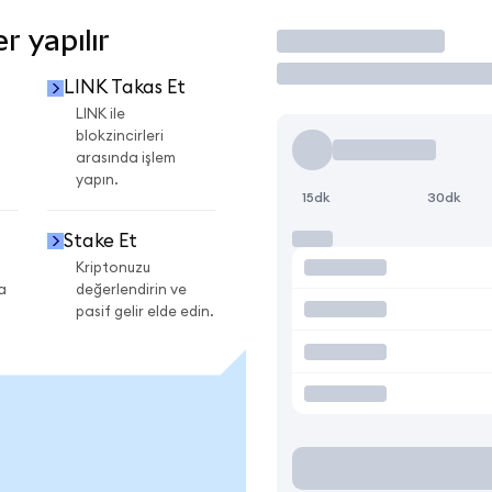
r yapılır
İşlem Yap
LINK Takas Et
LINK ile
blokzincirleri
arasında işlem
yapın.
15dk
30dk
Stake Et
Kriptonuzu
a
değerlendirin ve
pasif gelir elde edin.