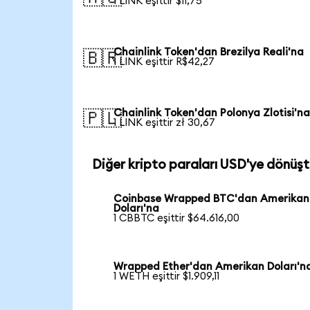
1 LINK eşittir $11,75
Chainlink Token'dan Brezilya Reali'na
🇧🇷
1 LINK eşittir R$42,27
Chainlink Token'dan Polonya Zlotisi'n
🇵🇱
1 LINK eşittir zł 30,67
Diğer kripto paraları USD'ye dönüşt
Coinbase Wrapped BTC'dan Amerikan
Doları'na
1 CBBTC eşittir $64.616,00
Wrapped Ether'dan Amerikan Doları'n
1 WETH eşittir $1.909,11