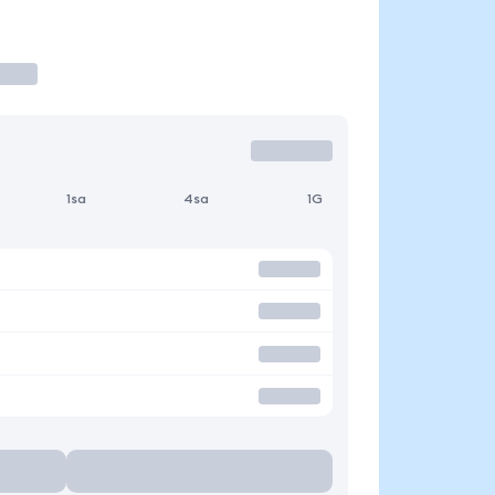
1sa
4sa
1G