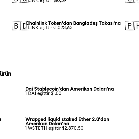
1 LINK eşittir $10,59
Chainlink Token'dan Bangladeş Takası'na
🇧🇩
🇵
1 LINK eşittir ৳1.023,63
a
ürün
Dai Stablecoin'dan Amerikan Doları'na
1 DAI eşittir $1,00
a
Wrapped liquid staked Ether 2.0'dan
Amerikan Doları'na
1 WSTETH eşittir $2.370,50