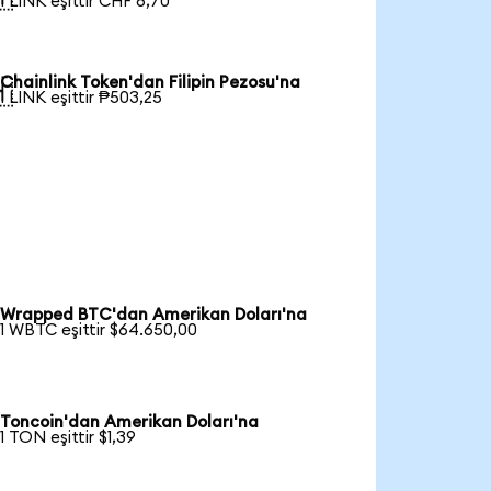
1 LINK eşittir CHF 6,70
Chainlink Token'dan Filipin Pezosu'na

1 LINK eşittir ₱503,25
Wrapped BTC'dan Amerikan Doları'na
1 WBTC eşittir $64.650,00
Toncoin'dan Amerikan Doları'na
1 TON eşittir $1,39