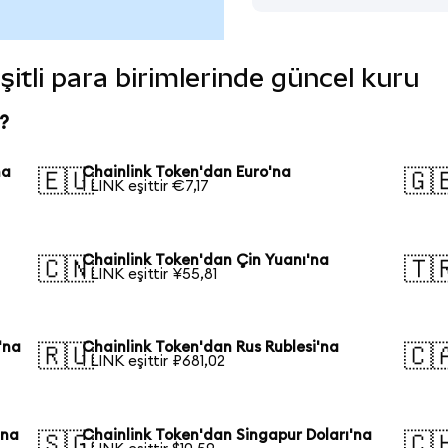
şitli para birimlerinde güncel kuru
?
na
Chainlink Token'dan Euro'na
🇪🇺
🇬
1 LINK eşittir €7,17
Chainlink Token'dan Çin Yuanı'na
🇨🇳
🇹
1 LINK eşittir ¥55,81
'na
Chainlink Token'dan Rus Rublesi'na
🇷🇺
🇨
1 LINK eşittir ₽681,02
'na
Chainlink Token'dan Singapur Doları'na
🇸🇬
🇨