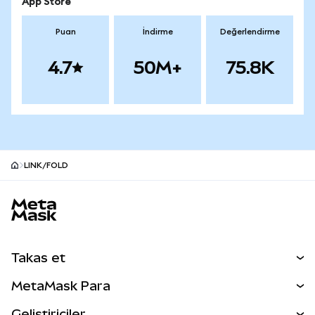
App Store
Puan
İndirme
Değerlendirme
4.7
50M+
75.8K
LINK/FOLD
MetaMask site alt bilgisi
Takas et
Takas İşlemleri
MetaMask Para
Tahmin Et
YENİ
Kripto Al
Geliştiriciler