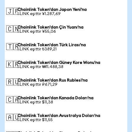
Chainlink Token'dan Japon Yeni'na
🇯🇵
1 LINK eşittir ¥1.287,69
Chainlink Token'dan Çin Yuanı'na
🇨🇳
1 LINK eşittir ¥55,06
Chainlink Token'dan Türk Lirası'na
🇹🇷
1 LINK eşittir ₺389,21
Chainlink Token'dan Güney Kore Wonu'na
🇰🇷
1 LINK eşittir ₩11.488,38
Chainlink Token'dan Rus Rublesi'na
🇷🇺
1 LINK eşittir ₽671,29
Chainlink Token'dan Kanada Doları'na
🇨🇦
1 LINK eşittir $11,38
Chainlink Token'dan Avustralya Doları'na
🇦🇺
1 LINK eşittir $11,55