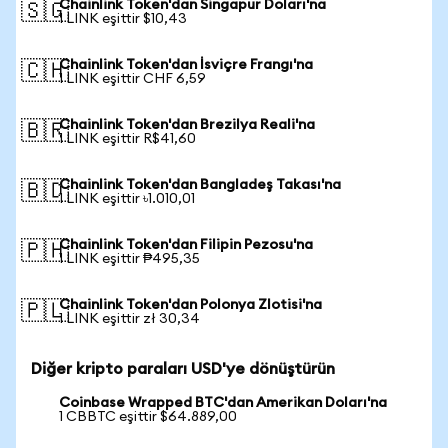
Chainlink Token'dan Singapur Doları'na
🇸🇬
1 LINK eşittir $10,43
Chainlink Token'dan İsviçre Frangı'na
🇨🇭
1 LINK eşittir CHF 6,59
Chainlink Token'dan Brezilya Reali'na
🇧🇷
1 LINK eşittir R$41,60
Chainlink Token'dan Bangladeş Takası'na
🇧🇩
1 LINK eşittir ৳1.010,01
Chainlink Token'dan Filipin Pezosu'na
🇵🇭
1 LINK eşittir ₱495,35
Chainlink Token'dan Polonya Zlotisi'na
🇵🇱
1 LINK eşittir zł 30,34
Diğer kripto paraları USD'ye dönüştürün
Coinbase Wrapped BTC'dan Amerikan Doları'na
1 CBBTC eşittir $64.889,00