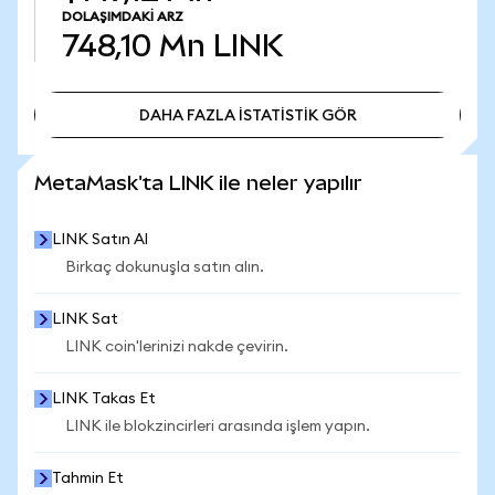
DOLAŞIMDAKI ARZ
748,10 Mn
LINK
DAHA FAZLA İSTATİSTİK GÖR
DAHA FAZLA İSTATİSTİK GÖR
MetaMask'ta LINK ile neler yapılır
LINK Satın Al
Birkaç dokunuşla satın alın.
LINK Sat
LINK coin'lerinizi nakde çevirin.
LINK Takas Et
LINK ile blokzincirleri arasında işlem yapın.
Tahmin Et