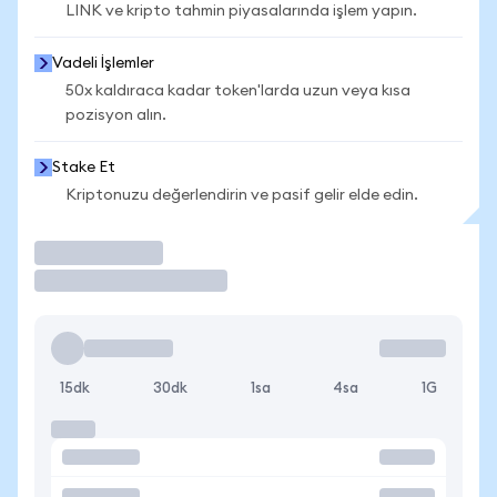
LINK ve kripto tahmin piyasalarında işlem yapın.
Vadeli İşlemler
50x kaldıraca kadar token'larda uzun veya kısa
pozisyon alın.
Stake Et
Kriptonuzu değerlendirin ve pasif gelir elde edin.
İşlem Yap
15dk
30dk
1sa
4sa
1G