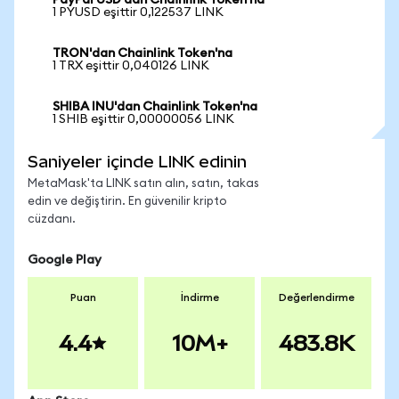
PayPal USD'dan Chainlink Token'na
1 PYUSD eşittir 0,122537 LINK
TRON'dan Chainlink Token'na
1 TRX eşittir 0,040126 LINK
SHIBA INU'dan Chainlink Token'na
1 SHIB eşittir 0,00000056 LINK
Saniyeler içinde LINK edinin
MetaMask'ta LINK satın alın, satın, takas
edin ve değiştirin. En güvenilir kripto
cüzdanı.
Google Play
Puan
İndirme
Değerlendirme
4.4
10M+
483.8K