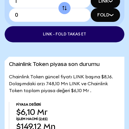
LINK
FOLD
LINK - FOLD TAKAS ET
Chainlink Token piyasa son durumu
Chainlink Token güncel fiyatı LINK başına $8,16.
Dolaşımdaki arzı 748,10 Mn LINK ve Chainlink
Token toplam piyasa değeri $6,10 Mr .
PIYASA DEĞERI
$6,10 Mr
İŞLEM HACMI
(24S)
$149,12 Mn