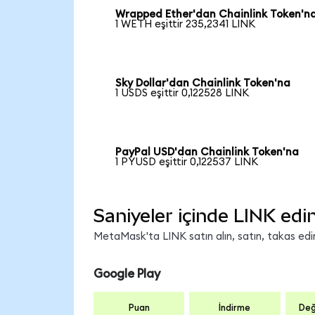
Wrapped Ether'dan Chainlink Token'n
1 WETH eşittir 235,2341 LINK
Sky Dollar'dan Chainlink Token'na
1 USDS eşittir 0,122528 LINK
PayPal USD'dan Chainlink Token'na
1 PYUSD eşittir 0,122537 LINK
Saniyeler içinde LINK edi
MetaMask'ta LINK satın alın, satın, takas edin 
Google Play
Puan
İndirme
Değ