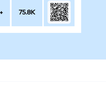
+
75.8K