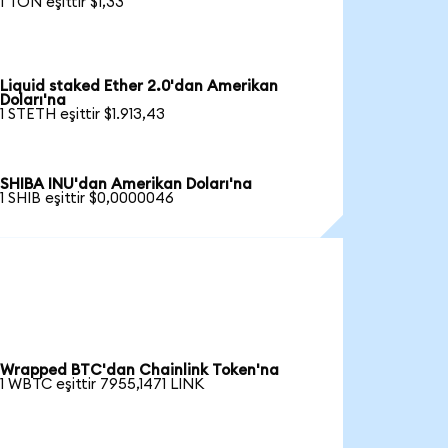
1 TON eşittir $1,33
Liquid staked Ether 2.0'dan Amerikan
Doları'na
1 STETH eşittir $1.913,43
SHIBA INU'dan Amerikan Doları'na
1 SHIB eşittir $0,0000046
Wrapped BTC'dan Chainlink Token'na
1 WBTC eşittir 7955,1471 LINK