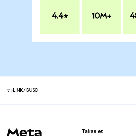
4.4
10M+
4
LINK/GUSD
MetaMask site alt bilgisi
Takas et