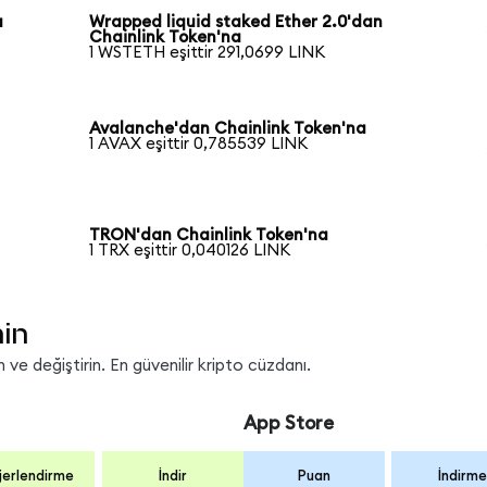
a
Wrapped liquid staked Ether 2.0'dan
Chainlink Token'na
1 WSTETH eşittir 291,0699 LINK
Avalanche'dan Chainlink Token'na
1 AVAX eşittir 0,785539 LINK
TRON'dan Chainlink Token'na
1 TRX eşittir 0,040126 LINK
nin
ve değiştirin. En güvenilir kripto cüzdanı.
App Store
erlendirme
İndir
Puan
İndirme