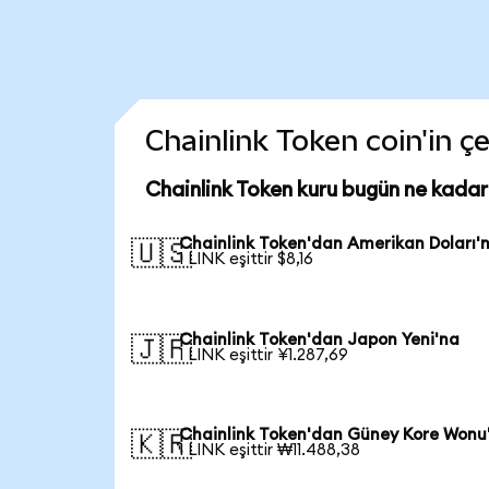
Chainlink Token coin'in çe
Chainlink Token kuru bugün ne kadar
Chainlink Token'dan Amerikan Doları'
🇺🇸
1 LINK eşittir $8,16
Chainlink Token'dan Japon Yeni'na
🇯🇵
1 LINK eşittir ¥1.287,69
Chainlink Token'dan Güney Kore Wonu
🇰🇷
1 LINK eşittir ₩11.488,38