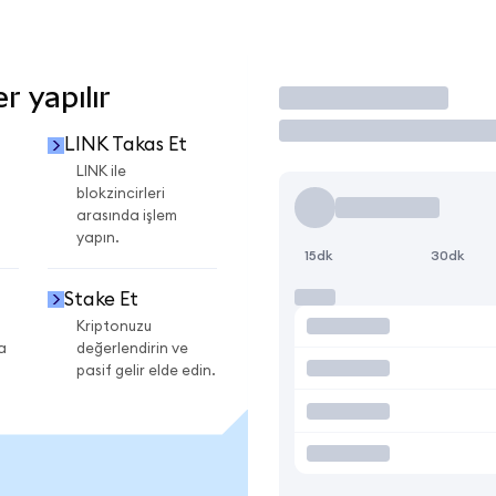
r yapılır
İşlem Yap
LINK Takas Et
LINK ile
blokzincirleri
arasında işlem
yapın.
15dk
30dk
Stake Et
Kriptonuzu
a
değerlendirin ve
pasif gelir elde edin.