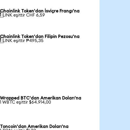
Chainlink Token'dan İsviçre Frangı'na

1 LINK eşittir CHF 6,59
Chainlink Token'dan Filipin Pezosu'na

1 LINK eşittir ₱495,35
Wrapped BTC'dan Amerikan Doları'na
1 WBTC eşittir $64.914,00
Toncoin'dan Amerikan Doları'na