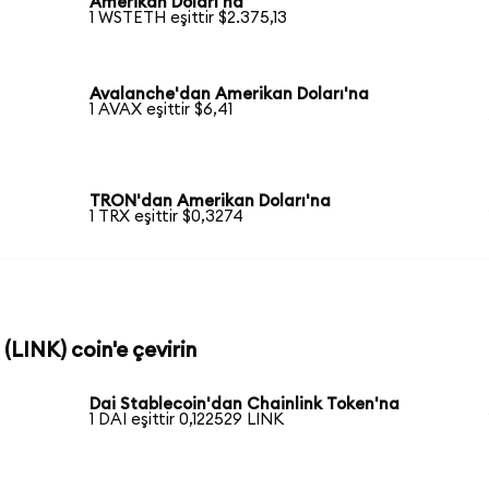
Amerikan Doları'na
1 WSTETH eşittir $2.375,13
Avalanche'dan Amerikan Doları'na
1 AVAX eşittir $6,41
TRON'dan Amerikan Doları'na
1 TRX eşittir $0,3274
 (LINK) coin'e çevirin
Dai Stablecoin'dan Chainlink Token'na
1 DAI eşittir 0,122529 LINK