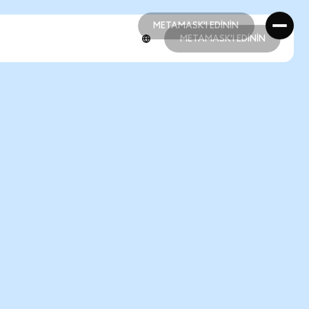
METAMASK'I EDİNİN
METAMASK'I EDİNİN
METAMASK'I EDİNİN
METAMASK'I EDİNİN