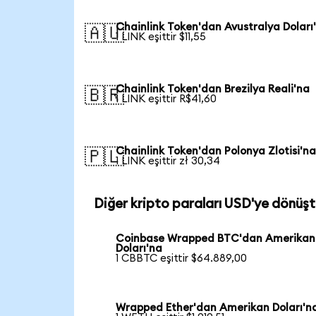
Chainlink Token'dan Avustralya Doları
🇦🇺
1 LINK eşittir $11,55
Chainlink Token'dan Brezilya Reali'na
🇧🇷
1 LINK eşittir R$41,60
Chainlink Token'dan Polonya Zlotisi'n
🇵🇱
1 LINK eşittir zł 30,34
Diğer kripto paraları USD'ye dönüşt
Coinbase Wrapped BTC'dan Amerikan
Doları'na
1 CBBTC eşittir $64.889,00
Wrapped Ether'dan Amerikan Doları'n