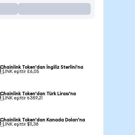
Chainlink Token'dan İngiliz Sterlini'na

1 LINK eşittir £6,05
Chainlink Token'dan Türk Lirası'na

1 LINK eşittir ₺389,21
Chainlink Token'dan Kanada Doları'na

1 LINK eşittir $11,38