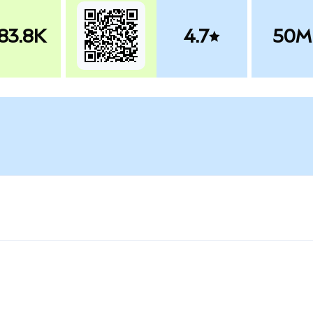
83.8K
4.7
50M