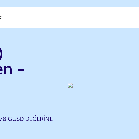
ci
)
en -
678 GUSD DEĞERINE