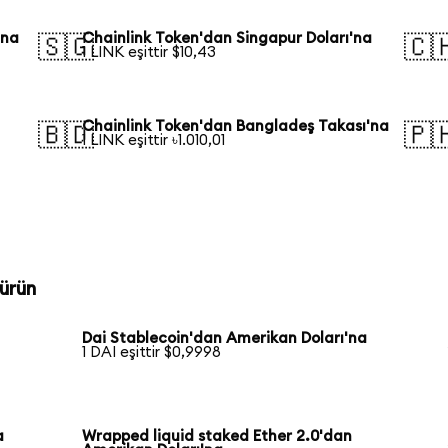
'na
Chainlink Token'dan Singapur Doları'na
🇸🇬
🇨
1 LINK eşittir $10,43
Chainlink Token'dan Bangladeş Takası'na
🇧🇩
🇵
1 LINK eşittir ৳1.010,01
a
ürün
Dai Stablecoin'dan Amerikan Doları'na
1 DAI eşittir $0,9998
a
Wrapped liquid staked Ether 2.0'dan