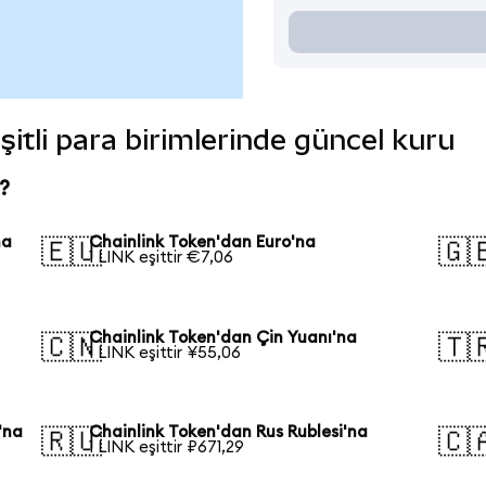
şitli para birimlerinde güncel kuru
?
na
Chainlink Token'dan Euro'na
🇪🇺
🇬
1 LINK eşittir €7,06
Chainlink Token'dan Çin Yuanı'na
🇨🇳
🇹
1 LINK eşittir ¥55,06
'na
Chainlink Token'dan Rus Rublesi'na
🇷🇺
🇨
1 LINK eşittir ₽671,29