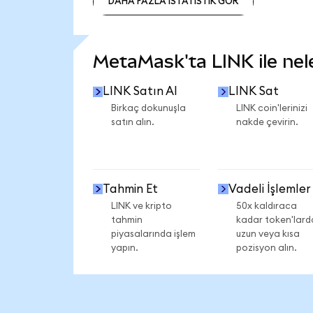
DAHA FAZLA İSTATİSTİK GÖR
DAHA FAZLA İSTATİSTİK GÖR
MetaMask'ta LINK ile nele
LINK Satın Al
LINK Sat
Birkaç dokunuşla
LINK coin'lerinizi
satın alın.
nakde çevirin.
Tahmin Et
Vadeli İşlemler
LINK ve kripto
50x kaldıraca
tahmin
kadar token'lard
piyasalarında işlem
uzun veya kısa
yapın.
pozisyon alın.