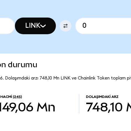
LINK
son durumu
16. Dolaşımdaki arzı 748,10 Mn LINK ve Chainlink Token toplam piy
M HACMI
(24S)
DOLAŞIMDAKI ARZ
149,06 Mn
748,10