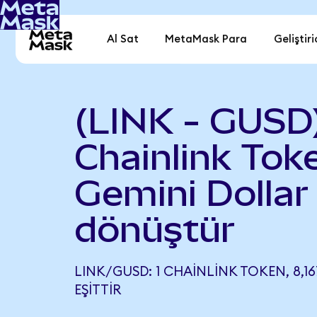
Al Sat
MetaMask Para
Geliştiri
(LINK - GUSD
Chainlink Tok
Gemini Dollar
dönüştür
LINK/GUSD: 1 CHAINLINK TOKEN, 8,1
EŞITTIR