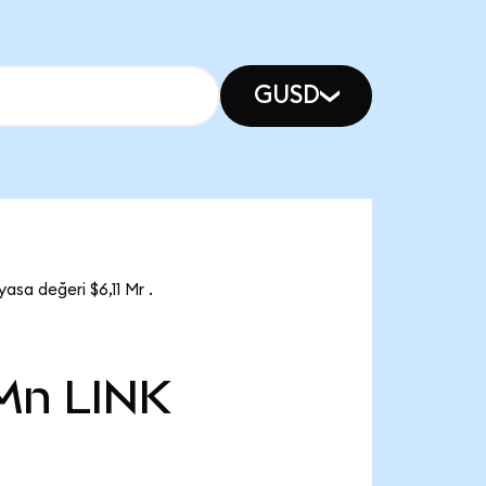
GUSD
asa değeri $6,11 Mr .
 Mn
LINK