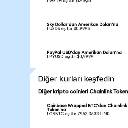
1 WETH eşittir $1.919,51
Sky Dollar'dan Amerikan Doları'na
1 USDS eşittir $0,9998
PayPal USD'dan Amerikan Doları'na
1 PYUSD eşittir $0,9999
Diğer kurları keşfedin
Diğer kripto coinleri Chainlink Token
Coinbase Wrapped BTC'dan Chainlink
Token'na
1 CBBTC eşittir 7952,0833 LINK