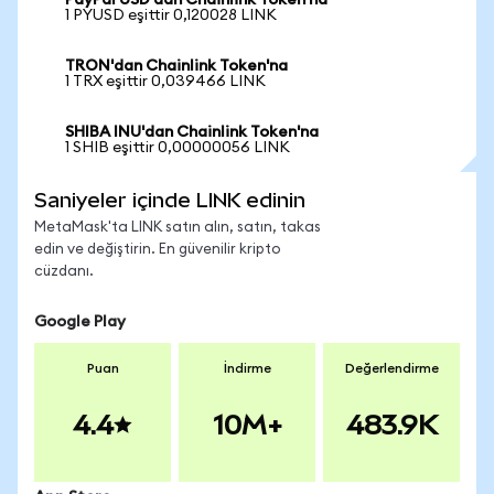
PayPal USD'dan Chainlink Token'na
1 PYUSD eşittir 0,120028 LINK
TRON'dan Chainlink Token'na
1 TRX eşittir 0,039466 LINK
SHIBA INU'dan Chainlink Token'na
1 SHIB eşittir 0,00000056 LINK
Saniyeler içinde LINK edinin
MetaMask'ta LINK satın alın, satın, takas
edin ve değiştirin. En güvenilir kripto
cüzdanı.
Google Play
Puan
İndirme
Değerlendirme
4.4
10M+
483.9K