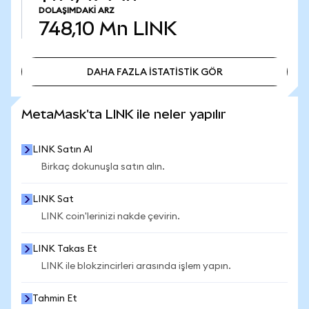
DOLAŞIMDAKI ARZ
748,10 Mn
LINK
DAHA FAZLA İSTATİSTİK GÖR
DAHA FAZLA İSTATİSTİK GÖR
MetaMask'ta LINK ile neler yapılır
LINK Satın Al
Birkaç dokunuşla satın alın.
LINK Sat
LINK coin'lerinizi nakde çevirin.
LINK Takas Et
LINK ile blokzincirleri arasında işlem yapın.
Tahmin Et