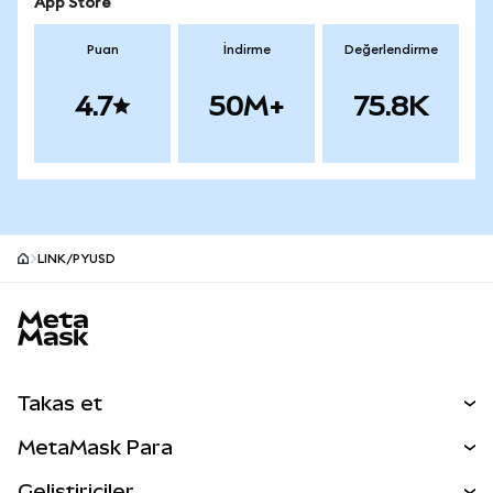
App Store
Puan
İndirme
Değerlendirme
4.7
50M+
75.8K
LINK/PYUSD
MetaMask site alt bilgisi
Takas et
Takas İşlemleri
MetaMask Para
Tahmin Et
YENİ
Kripto Al
Geliştiriciler