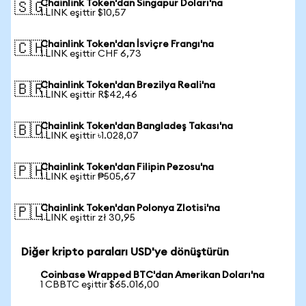
Chainlink Token'dan Singapur Doları'na
🇸🇬
1 LINK eşittir $10,57
Chainlink Token'dan İsviçre Frangı'na
🇨🇭
1 LINK eşittir CHF 6,73
Chainlink Token'dan Brezilya Reali'na
🇧🇷
1 LINK eşittir R$42,46
Chainlink Token'dan Bangladeş Takası'na
🇧🇩
1 LINK eşittir ৳1.028,07
Chainlink Token'dan Filipin Pezosu'na
🇵🇭
1 LINK eşittir ₱505,67
Chainlink Token'dan Polonya Zlotisi'na
🇵🇱
1 LINK eşittir zł 30,95
Diğer kripto paraları USD'ye dönüştürün
Coinbase Wrapped BTC'dan Amerikan Doları'na
1 CBBTC eşittir $65.016,00