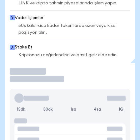
LINK ve kripto tahmin piyasalarında işlem yapın.
Vadeli İşlemler
50x kaldıraca kadar token'larda uzun veya kısa
pozisyon alın.
Stake Et
Kriptonuzu değerlendirin ve pasif gelir elde edin.
İşlem Yap
15dk
30dk
1sa
4sa
1G