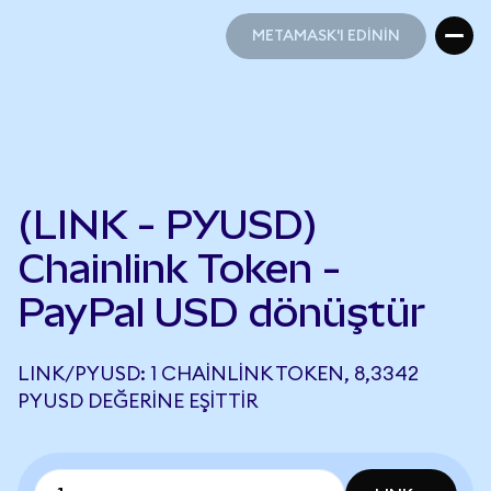
METAMASK'I EDİNİN
METAMASK'I EDİNİN
(LINK - PYUSD)
Chainlink Token -
PayPal USD dönüştür
LINK/PYUSD: 1 CHAINLINK TOKEN, 8,3342
PYUSD DEĞERINE EŞITTIR