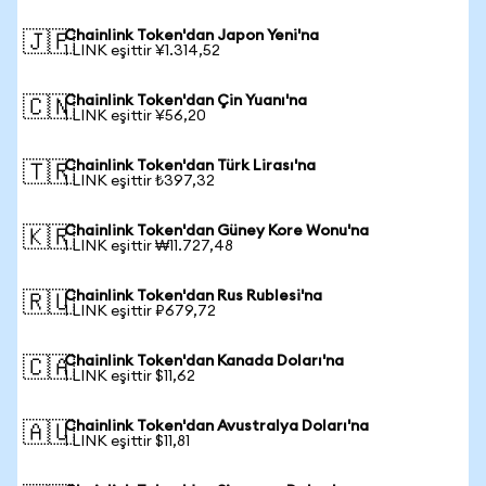
Chainlink Token'dan Japon Yeni'na
🇯🇵
1 LINK eşittir ¥1.314,52
Chainlink Token'dan Çin Yuanı'na
🇨🇳
1 LINK eşittir ¥56,20
Chainlink Token'dan Türk Lirası'na
🇹🇷
1 LINK eşittir ₺397,32
Chainlink Token'dan Güney Kore Wonu'na
🇰🇷
1 LINK eşittir ₩11.727,48
Chainlink Token'dan Rus Rublesi'na
🇷🇺
1 LINK eşittir ₽679,72
Chainlink Token'dan Kanada Doları'na
🇨🇦
1 LINK eşittir $11,62
Chainlink Token'dan Avustralya Doları'na
🇦🇺
1 LINK eşittir $11,81