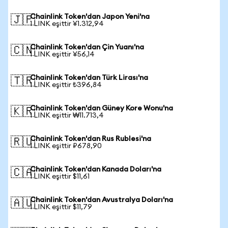
Chainlink Token'dan Japon Yeni'na
🇯🇵
1 LINK eşittir ¥1.312,94
Chainlink Token'dan Çin Yuanı'na
🇨🇳
1 LINK eşittir ¥56,14
Chainlink Token'dan Türk Lirası'na
🇹🇷
1 LINK eşittir ₺396,84
Chainlink Token'dan Güney Kore Wonu'na
🇰🇷
1 LINK eşittir ₩11.713,4
Chainlink Token'dan Rus Rublesi'na
🇷🇺
1 LINK eşittir ₽678,90
Chainlink Token'dan Kanada Doları'na
🇨🇦
1 LINK eşittir $11,61
Chainlink Token'dan Avustralya Doları'na
🇦🇺
1 LINK eşittir $11,79