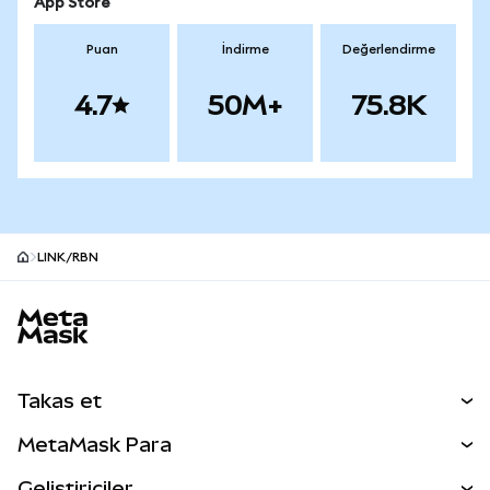
App Store
Puan
İndirme
Değerlendirme
4.7
50M+
75.8K
LINK/RBN
MetaMask site alt bilgisi
Takas et
Takas İşlemleri
MetaMask Para
Tahmin Et
YENİ
Kripto Al
Geliştiriciler