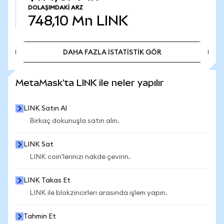
DOLAŞIMDAKI ARZ
748,10 Mn
LINK
DAHA FAZLA İSTATİSTİK GÖR
DAHA FAZLA İSTATİSTİK GÖR
MetaMask'ta LINK ile neler yapılır
LINK Satın Al
Birkaç dokunuşla satın alın.
LINK Sat
LINK coin'lerinizi nakde çevirin.
LINK Takas Et
LINK ile blokzincirleri arasında işlem yapın.
Tahmin Et