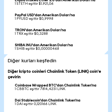
Liquid staked Ether 2.0'dan Amerikan Doları'na
1 STETH eşittir $1.921,06
PayPal USD'dan Amerikan Doları'na
1 PYUSD eşittir $0,9998
TRON'dan Amerikan Doları'na
1 TRX eşittir $0,3288
SHIBA INU'dan Amerikan Doları'na
1 SHIB eşittir $0,00000468
Diğer kurları keşfedin
Diğer kripto coinleri Chainlink Token (LINK) coin'e
çevirin
Coinbase Wrapped BTC'dan Chainlink Token'na
1 CBBTC eşittir 7814,4231 LINK
Dai Stablecoin'dan Chainlink Token'na
1 DAI eşittir 0,120166 LINK