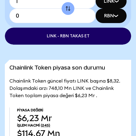
LINK
RBN
LINK - RBN TAKAS ET
Chainlink Token piyasa son durumu
Chainlink Token güncel fiyatı LINK başına $8,32.
Dolaşımdaki arzı 748,10 Mn LINK ve Chainlink
Token toplam piyasa değeri $6,23 Mr .
PIYASA DEĞERI
$6,23 Mr
İŞLEM HACMI
(24S)
$114,67 Mn