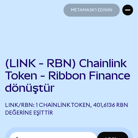
METAMASK'I EDİNİN
METAMASK'I EDİNİN
(LINK - RBN) Chainlink
Token - Ribbon Finance
dönüştür
LINK/RBN: 1 CHAINLINK TOKEN, 401,6136 RBN
DEĞERINE EŞITTIR