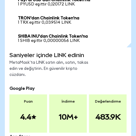
PayPal USD'dan Chainlink Token'na
1 PYUSD eşittir 0,120172 LINK
TRON'dan Chainlink Token'na
1 TRX eşittir 0,039514 LINK
SHIBA INU'dan Chainlink Token'na
1 SHIB eşittir 0,00000056 LINK
Saniyeler içinde LINK edinin
MetaMask'ta LINK satın alın, satın, takas
edin ve değiştirin. En güvenilir kripto
cüzdanı.
Google Play
Puan
İndirme
Değerlendirme
4.4
10M+
483.9K