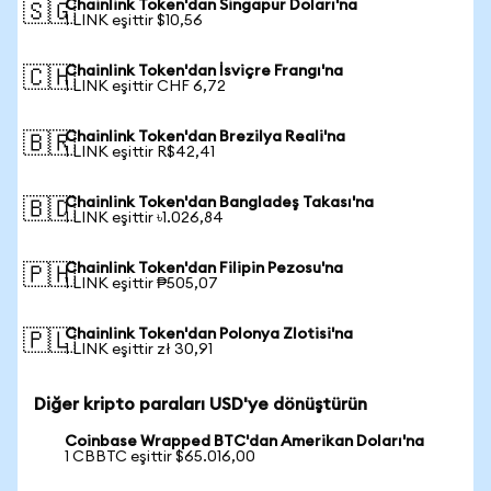
Chainlink Token'dan Singapur Doları'na
🇸🇬
1 LINK eşittir $10,56
Chainlink Token'dan İsviçre Frangı'na
🇨🇭
1 LINK eşittir CHF 6,72
Chainlink Token'dan Brezilya Reali'na
🇧🇷
1 LINK eşittir R$42,41
Chainlink Token'dan Bangladeş Takası'na
🇧🇩
1 LINK eşittir ৳1.026,84
Chainlink Token'dan Filipin Pezosu'na
🇵🇭
1 LINK eşittir ₱505,07
Chainlink Token'dan Polonya Zlotisi'na
🇵🇱
1 LINK eşittir zł 30,91
Diğer kripto paraları USD'ye dönüştürün
Coinbase Wrapped BTC'dan Amerikan Doları'na
1 CBBTC eşittir $65.016,00