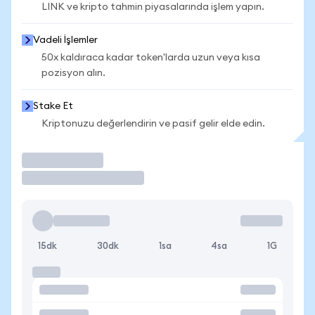
LINK ve kripto tahmin piyasalarında işlem yapın.
Vadeli İşlemler
50x kaldıraca kadar token'larda uzun veya kısa
pozisyon alın.
Stake Et
Kriptonuzu değerlendirin ve pasif gelir elde edin.
İşlem Yap
15dk
30dk
1sa
4sa
1G