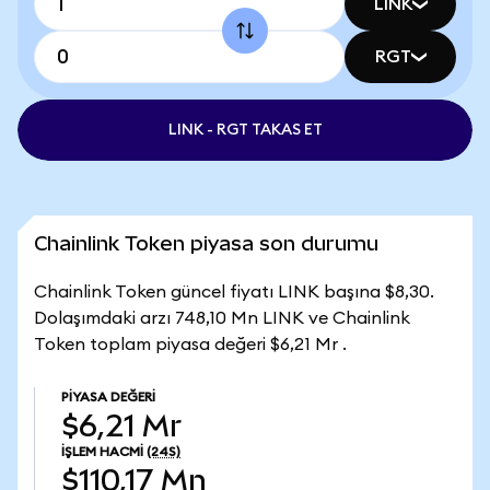
LINK
RGT
LINK - RGT TAKAS ET
Chainlink Token piyasa son durumu
Chainlink Token güncel fiyatı LINK başına $8,30.
Dolaşımdaki arzı 748,10 Mn LINK ve Chainlink
Token toplam piyasa değeri $6,21 Mr .
PIYASA DEĞERI
$6,21 Mr
İŞLEM HACMI
(24S)
$110,17 Mn