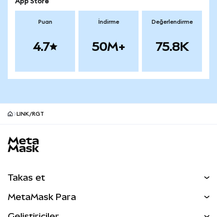
App Store
Puan
İndirme
Değerlendirme
4.7
50M+
75.8K
LINK/RGT
MetaMask site alt bilgisi
Takas et
Takas İşlemleri
MetaMask Para
Tahmin Et
YENİ
Kripto Al
Geliştiriciler