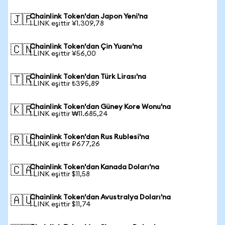
Chainlink Token'dan Japon Yeni'na
🇯🇵
1 LINK eşittir ¥1.309,78
Chainlink Token'dan Çin Yuanı'na
🇨🇳
1 LINK eşittir ¥56,00
Chainlink Token'dan Türk Lirası'na
🇹🇷
1 LINK eşittir ₺395,89
Chainlink Token'dan Güney Kore Wonu'na
🇰🇷
1 LINK eşittir ₩11.685,24
Chainlink Token'dan Rus Rublesi'na
🇷🇺
1 LINK eşittir ₽677,26
Chainlink Token'dan Kanada Doları'na
🇨🇦
1 LINK eşittir $11,58
Chainlink Token'dan Avustralya Doları'na
🇦🇺
1 LINK eşittir $11,74