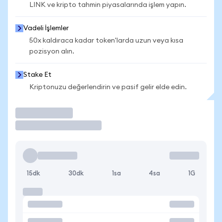
LINK ve kripto tahmin piyasalarında işlem yapın.
Vadeli İşlemler
50x kaldıraca kadar token'larda uzun veya kısa
pozisyon alın.
Stake Et
Kriptonuzu değerlendirin ve pasif gelir elde edin.
İşlem Yap
15dk
30dk
1sa
4sa
1G