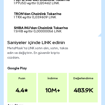
PayPal USD'dan Chainlink Token'na
1 PYUSD eşittir 0,120462 LINK
TRON'dan Chainlink Token'na
1 TRX eşittir 0,039609 LINK
SHIBA INU'dan Chainlink Token'na
1 SHIB eşittir 0,00000056 LINK
Saniyeler içinde LINK edinin
MetaMask'ta LINK satın alın, satın, takas
edin ve değiştirin. En güvenilir kripto
cüzdanı.
Google Play
Puan
İndirme
Değerlendirme
4.4
10M+
483.9K