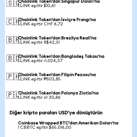
Chainlink Token'dan Singapur Doları'na
🇸🇬
1 LINK eşittir $10,61
Chainlink Token'dan İsviçre Frangı'na
🇨🇭
1 LINK eşittir CHF 6,72
Chainlink Token'dan Brezilya Reali'na
🇧🇷
1 LINK eşittir R$42,31
Chainlink Token'dan Bangladeş Takası'na
🇧🇩
1 LINK eşittir ৳1.024,37
Chainlink Token'dan Filipin Pezosu'na
🇵🇭
1 LINK eşittir ₱503,85
Chainlink Token'dan Polonya Zlotisi'na
🇵🇱
1 LINK eşittir zł 30,86
Diğer kripto paraları USD'ye dönüştürün
Coinbase Wrapped BTC'dan Amerikan Doları'na
1 CBBTC eşittir $65.016,00