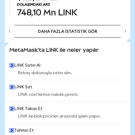
DOLAŞIMDAKI ARZ
748,10 Mn
LINK
DAHA FAZLA İSTATİSTİK GÖR
DAHA FAZLA İSTATİSTİK GÖR
MetaMask'ta LINK ile neler yapılır
LINK Satın Al
Birkaç dokunuşla satın alın.
LINK Sat
LINK coin'lerinizi nakde çevirin.
LINK Takas Et
LINK ile blokzincirleri arasında işlem yapın.
Tahmin Et