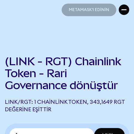
METAMASK'I EDİNİN
METAMASK'I EDİNİN
(LINK - RGT) Chainlink
Token - Rari
Governance dönüştür
LINK/RGT: 1 CHAINLINK TOKEN, 343,1649 RGT
DEĞERINE EŞITTIR