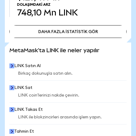
DOLAŞIMDAKI ARZ
748,10 Mn
LINK
DAHA FAZLA İSTATİSTİK GÖR
DAHA FAZLA İSTATİSTİK GÖR
MetaMask'ta LINK ile neler yapılır
LINK Satın Al
Birkaç dokunuşla satın alın.
LINK Sat
LINK coin'lerinizi nakde çevirin.
LINK Takas Et
LINK ile blokzincirleri arasında işlem yapın.
Tahmin Et