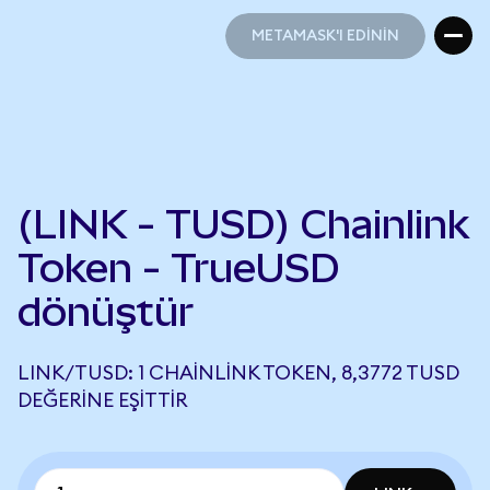
METAMASK'I EDİNİN
METAMASK'I EDİNİN
(LINK - TUSD) Chainlink
Token - TrueUSD
dönüştür
LINK/TUSD: 1 CHAINLINK TOKEN, 8,3772 TUSD
DEĞERINE EŞITTIR