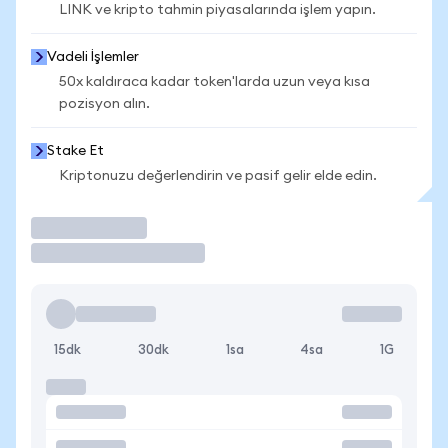
LINK ve kripto tahmin piyasalarında işlem yapın.
Vadeli İşlemler
50x kaldıraca kadar token'larda uzun veya kısa
pozisyon alın.
Stake Et
Kriptonuzu değerlendirin ve pasif gelir elde edin.
İşlem Yap
15dk
30dk
1sa
4sa
1G