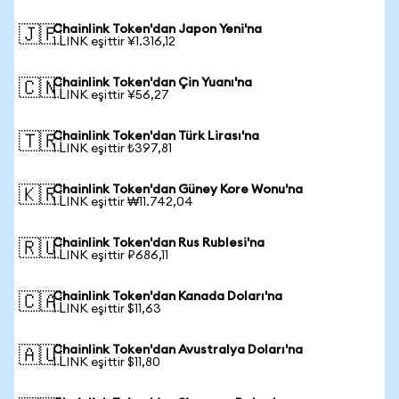
Chainlink Token'dan Japon Yeni'na
🇯🇵
1 LINK eşittir ¥1.316,12
Chainlink Token'dan Çin Yuanı'na
🇨🇳
1 LINK eşittir ¥56,27
Chainlink Token'dan Türk Lirası'na
🇹🇷
1 LINK eşittir ₺397,81
Chainlink Token'dan Güney Kore Wonu'na
🇰🇷
1 LINK eşittir ₩11.742,04
Chainlink Token'dan Rus Rublesi'na
🇷🇺
1 LINK eşittir ₽686,11
Chainlink Token'dan Kanada Doları'na
🇨🇦
1 LINK eşittir $11,63
Chainlink Token'dan Avustralya Doları'na
🇦🇺
1 LINK eşittir $11,80