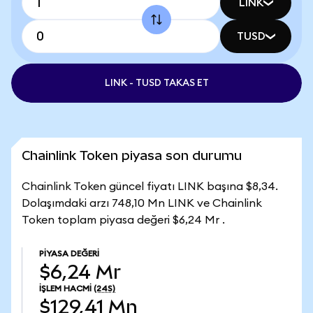
LINK
TUSD
LINK - TUSD TAKAS ET
Chainlink Token piyasa son durumu
Chainlink Token güncel fiyatı LINK başına $8,34.
Dolaşımdaki arzı 748,10 Mn LINK ve Chainlink
Token toplam piyasa değeri $6,24 Mr .
PIYASA DEĞERI
$6,24 Mr
İŞLEM HACMI
(24S)
$129,41 Mn