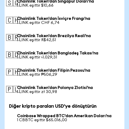
Chainlink Token'dan Singapur Doları'na
🇸🇬
1 LINK eşittir $10,66
Chainlink Token'dan İsviçre Frangı'na
🇨🇭
1 LINK eşittir CHF 6,74
Chainlink Token'dan Brezilya Reali'na
🇧🇷
1 LINK eşittir R$42,51
Chainlink Token'dan Bangladeş Takası'na
🇧🇩
1 LINK eşittir ৳1.029,31
Chainlink Token'dan Filipin Pezosu'na
🇵🇭
1 LINK eşittir ₱506,29
Chainlink Token'dan Polonya Zlotisi'na
🇵🇱
1 LINK eşittir zł 30,98
Diğer kripto paraları USD'ye dönüştürün
Coinbase Wrapped BTC'dan Amerikan Doları'na
1 CBBTC eşittir $65.016,00