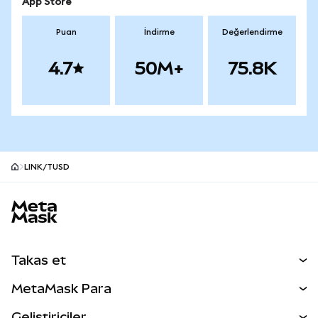
App Store
Puan
İndirme
Değerlendirme
4.7
50M+
75.8K
LINK/TUSD
MetaMask site alt bilgisi
Takas et
Takas İşlemleri
MetaMask Para
Tahmin Et
YENİ
Kripto Al
Geliştiriciler