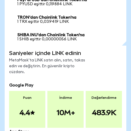
PayPal USD'dan Chainlink Token'na
1 PYUSD eşittir 0,119884 LINK
TRON'dan Chainlink Token'na
1 TRX eşittir 0,039419 LINK
SHIBA INU'dan Chainlink Token'na
1 SHIB eşittir 0,00000056 LINK
Saniyeler içinde LINK edinin
MetaMask'ta LINK satın alın, satın, takas
edin ve değiştirin. En güvenilir kripto
cüzdanı.
Google Play
Puan
İndirme
Değerlendirme
4.4
10M+
483.9K