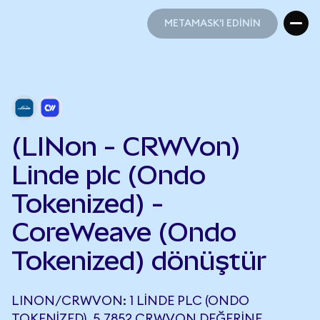
METAMASK'I EDİNİN
METAMASK'I EDİNİN
(LINon - CRWVon)
Linde plc (Ondo
Tokenized) -
CoreWeave (Ondo
Tokenized) dönüştür
LINON/CRWVON: 1 LINDE PLC (ONDO
TOKENIZED), 5,7852 CRWVON DEĞERINE