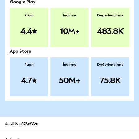
Google Play
Puan
İndirme
Değerlendirme
4.4
10M+
483.8K
App Store
Puan
İndirme
Değerlendirme
4.7
50M+
75.8K
LINon/CRWVon
MetaMask site alt bilgisi