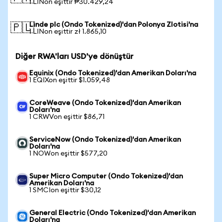
1 LINon eşittir ₱30.429,24
Linde plc (Ondo Tokenized)'dan Polonya Zlotisi'na
🇵🇱
1 LINon eşittir zł 1.865,10
Diğer RWA'ları USD'ye dönüştür
Equinix (Ondo Tokenized)'dan Amerikan Doları'na
1 EQIXon eşittir $1.059,48
CoreWeave (Ondo Tokenized)'dan Amerikan
Doları'na
1 CRWVon eşittir $86,71
ServiceNow (Ondo Tokenized)'dan Amerikan
Doları'na
1 NOWon eşittir $577,20
Super Micro Computer (Ondo Tokenized)'dan
Amerikan Doları'na
1 SMCIon eşittir $30,12
General Electric (Ondo Tokenized)'dan Amerikan
Doları'na