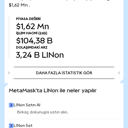
$1,62 Mn .
PIYASA DEĞERI
$1,62 Mn
İŞLEM HACMI
(24S)
$104,38 B
DOLAŞIMDAKI ARZ
3,24 B
LINon
DAHA FAZLA İSTATİSTİK GÖR
DAHA FAZLA İSTATİSTİK GÖR
MetaMask'ta LINon ile neler yapılır
LINon Satın Al
Birkaç dokunuşla satın alın.
LINon Sat