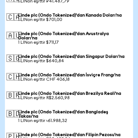
1 LINon eşittir ₽41.487,79
Linde plc (Ondo Tokenized)'dan Kanada Doları'na
🇨🇦
1 LINon eşittir $701,00
Linde plc (Ondo Tokenized)'dan Avustralya
🇦🇺
Doları'na
1 LINon eşittir $711,17
Linde plc (Ondo Tokenized)'dan Singapur Doları'na
🇸🇬
1 LINon eşittir $640,84
Linde plc (Ondo Tokenized)'dan İsviçre Frangı'na
🇨🇭
1 LINon eşittir CHF 406,18
Linde plc (Ondo Tokenized)'dan Brezilya Reali'na
🇧🇷
1 LINon eşittir R$2.560,98
Linde plc (Ondo Tokenized)'dan Bangladeş
🇧🇩
Takası'na
1 LINon eşittir ৳61.988,32
Linde plc (Ondo Tokenized)'dan Filipin Pezosu'na
🇵🇭