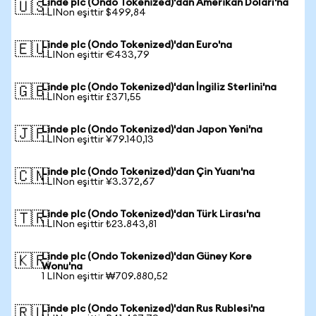
Linde plc (Ondo Tokenized)'dan Amerikan Doları'na
🇺🇸
1 LINon eşittir $499,84
Linde plc (Ondo Tokenized)'dan Euro'na
🇪🇺
1 LINon eşittir €433,79
Linde plc (Ondo Tokenized)'dan İngiliz Sterlini'na
🇬🇧
1 LINon eşittir £371,55
Linde plc (Ondo Tokenized)'dan Japon Yeni'na
🇯🇵
1 LINon eşittir ¥79.140,13
Linde plc (Ondo Tokenized)'dan Çin Yuanı'na
🇨🇳
1 LINon eşittir ¥3.372,67
Linde plc (Ondo Tokenized)'dan Türk Lirası'na
🇹🇷
1 LINon eşittir ₺23.843,81
Linde plc (Ondo Tokenized)'dan Güney Kore
🇰🇷
Wonu'na
1 LINon eşittir ₩709.880,52
Linde plc (Ondo Tokenized)'dan Rus Rublesi'na
🇷🇺