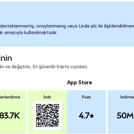
desteklenmemiş, onaylanmamış veya Linde plc ile ilişkilendirilmemiş
k amacıyla kullanılmaktadır.
inin
 ve değiştirin. En güvenilir kripto cüzdanı.
App Store
erlendirme
İndir
Puan
İndirme
83.7K
4.7
50M