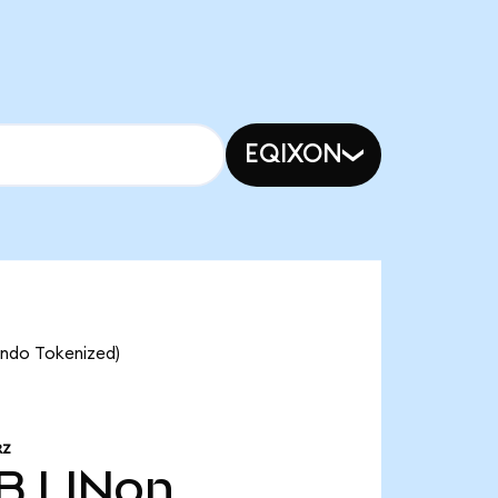
EQIXON
(Ondo Tokenized)
RZ
 B
LINon