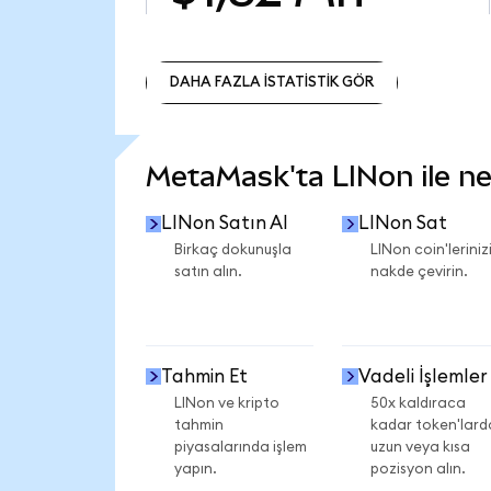
DAHA FAZLA İSTATİSTİK GÖR
DAHA FAZLA İSTATİSTİK GÖR
MetaMask'ta LINon ile nel
LINon Satın Al
LINon Sat
Birkaç dokunuşla
LINon coin'leriniz
satın alın.
nakde çevirin.
Tahmin Et
Vadeli İşlemler
LINon ve kripto
50x kaldıraca
tahmin
kadar token'lard
piyasalarında işlem
uzun veya kısa
yapın.
pozisyon alın.