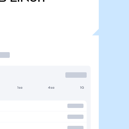
1sa
4sa
1G