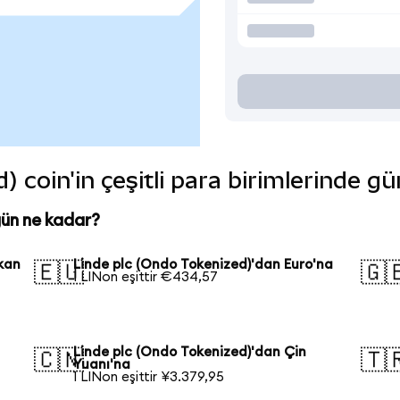
) coin'in çeşitli para birimlerinde g
gün ne kadar?
kan
Linde plc (Ondo Tokenized)'dan Euro'na
🇪🇺
🇬
1 LINon eşittir €434,57
Linde plc (Ondo Tokenized)'dan Çin
🇨🇳
🇹
Yuanı'na
1 LINon eşittir ¥3.379,95