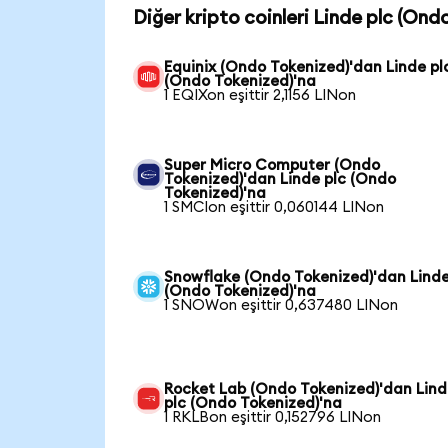
Diğer kripto coinleri Linde plc (Ond
Equinix (Ondo Tokenized)'dan Linde pl
(Ondo Tokenized)'na
1 EQIXon eşittir 2,1156 LINon
Super Micro Computer (Ondo
Tokenized)'dan Linde plc (Ondo
Tokenized)'na
1 SMCIon eşittir 0,060144 LINon
Snowflake (Ondo Tokenized)'dan Linde
(Ondo Tokenized)'na
1 SNOWon eşittir 0,637480 LINon
Rocket Lab (Ondo Tokenized)'dan Lin
plc (Ondo Tokenized)'na
1 RKLBon eşittir 0,152796 LINon