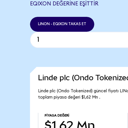
EQIXON DEĞERINE EŞITTIR
LINON - EQIXON TAKAS ET
Linde plc (Ondo Tokeniz
Linde plc (Ondo Tokenized) güncel fiyatı LIN
toplam piyasa değeri $1,62 Mn .
PIYASA DEĞERI
$1,62 Mn