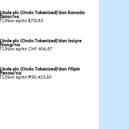
Linde plc (Ondo Tokenized)'dan Kanada

Doları'na
1 LINon eşittir $701,83
Linde plc (Ondo Tokenized)'dan İsviçre

Frangı'na
1 LINon eşittir CHF 406,87
Linde plc (Ondo Tokenized)'dan Filipin

Pezosu'na
1 LINon eşittir ₱30.423,60