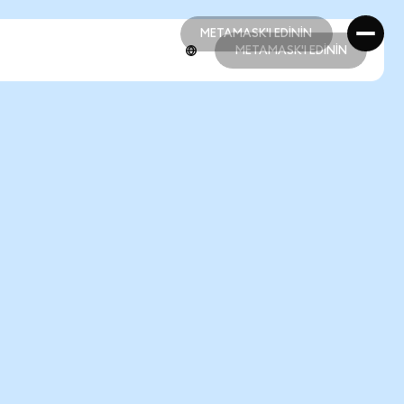
METAMASK'I EDİNİN
METAMASK'I EDİNİN
METAMASK'I EDİNİN
METAMASK'I EDİNİN