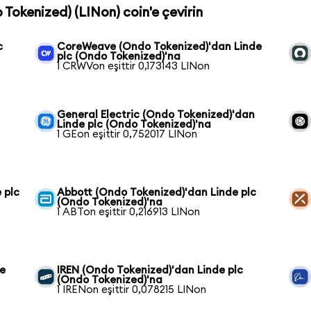
o Tokenized) (LINon) coin'e çevirin
c
CoreWeave (Ondo Tokenized)'dan Linde
plc (Ondo Tokenized)'na
1 CRWVon eşittir 0,173143 LINon
General Electric (Ondo Tokenized)'dan
Linde plc (Ondo Tokenized)'na
1 GEon eşittir 0,752017 LINon
 plc
Abbott (Ondo Tokenized)'dan Linde plc
(Ondo Tokenized)'na
1 ABTon eşittir 0,216913 LINon
de
IREN (Ondo Tokenized)'dan Linde plc
(Ondo Tokenized)'na
1 IRENon eşittir 0,078215 LINon