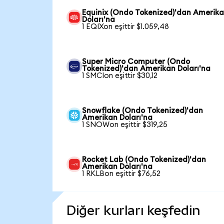
Equinix (Ondo Tokenized)'dan Amerik
Doları'na
1 EQIXon eşittir $1.059,48
Super Micro Computer (Ondo
Tokenized)'dan Amerikan Doları'na
1 SMCIon eşittir $30,12
Snowflake (Ondo Tokenized)'dan
Amerikan Doları'na
1 SNOWon eşittir $319,25
Rocket Lab (Ondo Tokenized)'dan
Amerikan Doları'na
1 RKLBon eşittir $76,52
Diğer kurları keşfedin