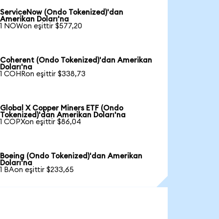
ServiceNow (Ondo Tokenized)'dan
Amerikan Doları'na
1 NOWon eşittir $577,20
Coherent (Ondo Tokenized)'dan Amerikan
Doları'na
1 COHRon eşittir $338,73
Global X Copper Miners ETF (Ondo
Tokenized)'dan Amerikan Doları'na
1 COPXon eşittir $86,04
Boeing (Ondo Tokenized)'dan Amerikan
Doları'na
1 BAon eşittir $233,65