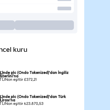
üncel kuru
Linde plc (Ondo Tokenized)'dan İngiliz

Sterlini'na
1 LINon eşittir £372,21
Linde plc (Ondo Tokenized)'dan Türk

Lirası'na
1 LINon eşittir ₺23.870,53