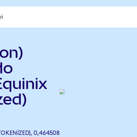
ci
on)
do
Equinix
zed)
OKENIZED), 0,464508