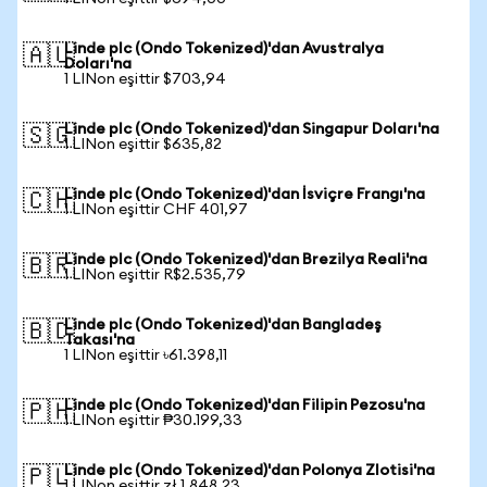
Linde plc (Ondo Tokenized)'dan Avustralya
🇦🇺
Doları'na
1 LINon eşittir $703,94
Linde plc (Ondo Tokenized)'dan Singapur Doları'na
🇸🇬
1 LINon eşittir $635,82
Linde plc (Ondo Tokenized)'dan İsviçre Frangı'na
🇨🇭
1 LINon eşittir CHF 401,97
Linde plc (Ondo Tokenized)'dan Brezilya Reali'na
🇧🇷
1 LINon eşittir R$2.535,79
Linde plc (Ondo Tokenized)'dan Bangladeş
🇧🇩
Takası'na
1 LINon eşittir ৳61.398,11
Linde plc (Ondo Tokenized)'dan Filipin Pezosu'na
🇵🇭
1 LINon eşittir ₱30.199,33
Linde plc (Ondo Tokenized)'dan Polonya Zlotisi'na
🇵🇱
1 LINon eşittir zł 1.848,23