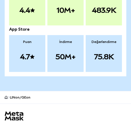
4.4
10M+
483.9K
App Store
Puan
İndirme
Değerlendirme
4.7
50M+
75.8K
LINon/GEon
MetaMask site alt bilgisi