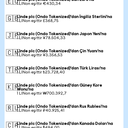
🇪🇺
1 LINon eşittir €430,34
Linde plc (Ondo Tokenized)'dan İngiliz Sterlini'na
🇬🇧
1 LINon eşittir £368,75
Linde plc (Ondo Tokenized)'dan Japon Yeni'na
🇯🇵
1 LINon eşittir ¥78.504,33
Linde plc (Ondo Tokenized)'dan Çin Yuanı'na
🇨🇳
1 LINon eşittir ¥3.356,53
Linde plc (Ondo Tokenized)'dan Türk Lirası'na
🇹🇷
1 LINon eşittir ₺23.728,40
Linde plc (Ondo Tokenized)'dan Güney Kore
🇰🇷
Wonu'na
1 LINon eşittir ₩700.392,7
Linde plc (Ondo Tokenized)'dan Rus Rublesi'na
🇷🇺
1 LINon eşittir ₽40.925,41
Linde plc (Ondo Tokenized)'dan Kanada Doları'na
🇨🇦
1 LINon eşittir $694,00