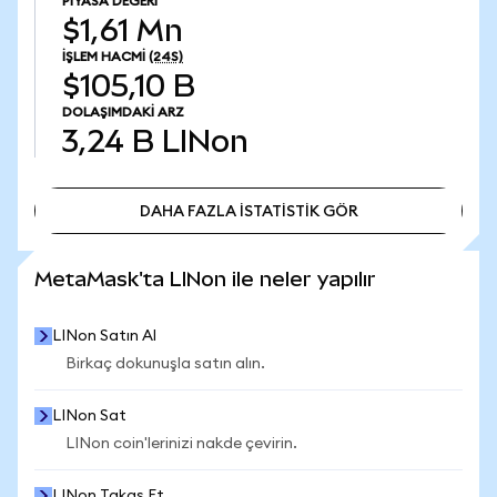
PIYASA DEĞERI
$1,61 Mn
İŞLEM HACMI
(24S)
$105,10 B
DOLAŞIMDAKI ARZ
3,24 B
LINon
DAHA FAZLA İSTATİSTİK GÖR
DAHA FAZLA İSTATİSTİK GÖR
MetaMask'ta LINon ile neler yapılır
LINon Satın Al
Birkaç dokunuşla satın alın.
LINon Sat
LINon coin'lerinizi nakde çevirin.
LINon Takas Et