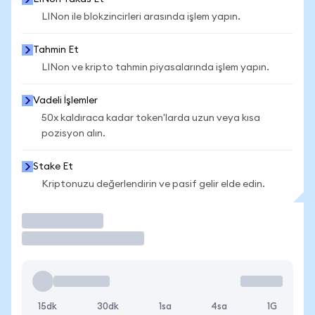
LINon ile blokzincirleri arasında işlem yapın.
Tahmin Et
LINon ve kripto tahmin piyasalarında işlem yapın.
Vadeli İşlemler
50x kaldıraca kadar token'larda uzun veya kısa
pozisyon alın.
Stake Et
Kriptonuzu değerlendirin ve pasif gelir elde edin.
İşlem Yap
15dk
30dk
1sa
4sa
1G