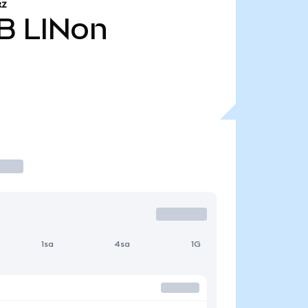
RZ
 B
LINon
1sa
4sa
1G