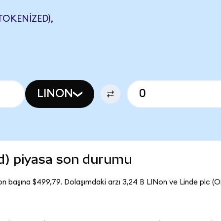
TOKENIZED),
LINON
ed) piyasa son durumu
on başına $499,79. Dolaşımdaki arzı 3,24 B LINon ve Linde plc (