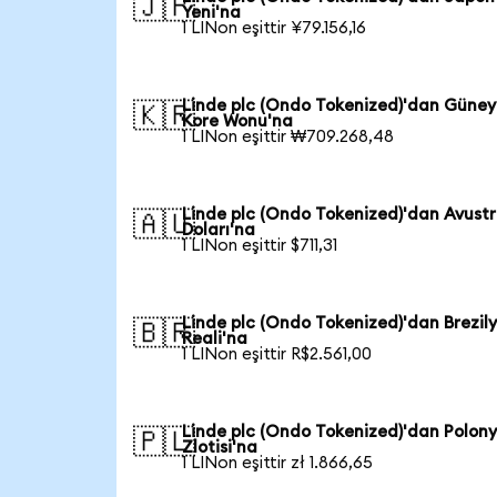
🇯🇵
Yeni'na
1 LINon eşittir ¥79.156,16
Linde plc (Ondo Tokenized)'dan Güney
🇰🇷
Kore Wonu'na
1 LINon eşittir ₩709.268,48
Linde plc (Ondo Tokenized)'dan Avust
🇦🇺
Doları'na
1 LINon eşittir $711,31
Linde plc (Ondo Tokenized)'dan Brezil
🇧🇷
Reali'na
1 LINon eşittir R$2.561,00
Linde plc (Ondo Tokenized)'dan Polon
🇵🇱
Zlotisi'na
1 LINon eşittir zł 1.866,65