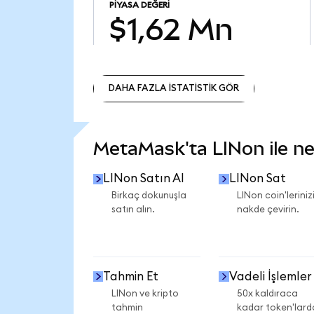
PIYASA DEĞERI
$1,62 Mn
DAHA FAZLA İSTATİSTİK GÖR
DAHA FAZLA İSTATİSTİK GÖR
MetaMask'ta LINon ile nel
LINon Satın Al
LINon Sat
Birkaç dokunuşla
LINon coin'leriniz
satın alın.
nakde çevirin.
Tahmin Et
Vadeli İşlemler
LINon ve kripto
50x kaldıraca
tahmin
kadar token'lard