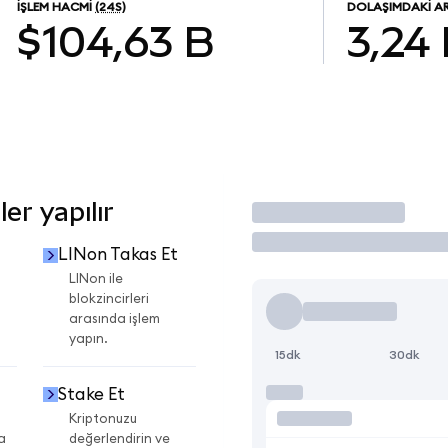
İŞLEM HACMI
(24S)
DOLAŞIMDAKI A
$104,63 B
3,24
er yapılır
İşlem Yap
LINon Takas Et
i
LINon ile
blokzincirleri
arasında işlem
yapın.
15dk
30dk
Stake Et
Kriptonuzu
a
değerlendirin ve