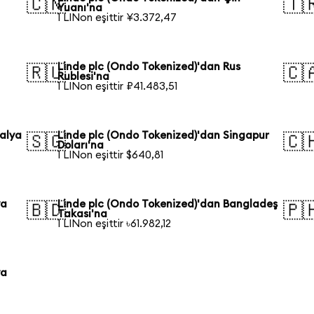
🇨🇳
🇹
Yuanı'na
1 LINon eşittir ¥3.372,47
Linde plc (Ondo Tokenized)'dan Rus
🇷🇺
🇨
Rublesi'na
1 LINon eşittir ₽41.483,51
ralya
Linde plc (Ondo Tokenized)'dan Singapur
🇸🇬
🇨
Doları'na
1 LINon eşittir $640,81
ya
Linde plc (Ondo Tokenized)'dan Bangladeş
🇧🇩
🇵
Takası'na
1 LINon eşittir ৳61.982,12
ya