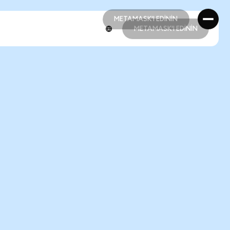
METAMASK'I EDİNİN
METAMASK'I EDİNİN
METAMASK'I EDİNİN
METAMASK'I EDİNİN