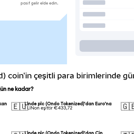
pasif gelir elde edin.
) coin'in çeşitli para birimlerinde g
gün ne kadar?
kan
Linde plc (Ondo Tokenized)'dan Euro'na
🇪🇺
🇬
1 LINon eşittir €433,72
Linde plc (Ondo Tokenized)'dan Çin