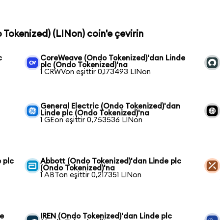
o Tokenized) (LINon) coin'e çevirin
c
CoreWeave (Ondo Tokenized)'dan Linde
plc (Ondo Tokenized)'na
1 CRWVon eşittir 0,173493 LINon
General Electric (Ondo Tokenized)'dan
Linde plc (Ondo Tokenized)'na
1 GEon eşittir 0,753536 LINon
 plc
Abbott (Ondo Tokenized)'dan Linde plc
(Ondo Tokenized)'na
1 ABTon eşittir 0,217351 LINon
de
IREN (Ondo Tokenized)'dan Linde plc