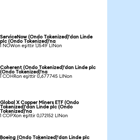
ServiceNow (Ondo Tokenized)'dan Linde
plc (Ondo Tokenized)'na
1 NOWon eşittir 1,1549 LINon
Coherent (Ondo Tokenized)'dan Linde plc
(Ondo Tokenized)'na
1 COHRon eşittir 0,677745 LINon
Global X Copper Miners ETF (Ondo
Tokenized)'dan Linde plc (Ondo
Tokenized)'na
1 COPXon eşittir 0,172152 LINon
Boeing (Ondo Tokenized)'dan Linde plc