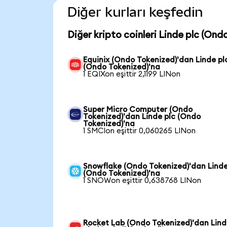
Diğer kurları keşfedin
Diğer kripto coinleri Linde plc (Ond
Equinix (Ondo Tokenized)'dan Linde pl
(Ondo Tokenized)'na
1 EQIXon eşittir 2,1199 LINon
Super Micro Computer (Ondo
Tokenized)'dan Linde plc (Ondo
Tokenized)'na
1 SMCIon eşittir 0,060265 LINon
Snowflake (Ondo Tokenized)'dan Linde
(Ondo Tokenized)'na
1 SNOWon eşittir 0,638768 LINon
Rocket Lab (Ondo Tokenized)'dan Lin