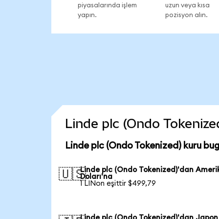
piyasalarında işlem
uzun veya kısa
yapın.
pozisyon alın.
Linde plc (Ondo Tokenized
Linde plc (Ondo Tokenized) kuru bu
Linde plc (Ondo Tokenized)'dan Ameri
🇺🇸
Doları'na
1 LINon eşittir $499,79
Linde plc (Ondo Tokenized)'dan Japon