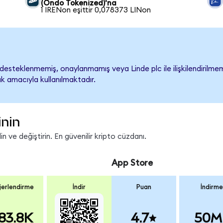
(Ondo Tokenized)'na
1 IRENon eşittir 0,078373 LINon
desteklenmemiş, onaylanmamış veya Linde plc ile ilişkilendirilmemiş
k amacıyla kullanılmaktadır.
inin
 ve değiştirin. En güvenilir kripto cüzdanı.
App Store
erlendirme
İndir
Puan
İndirme
83.8K
4.7
50M