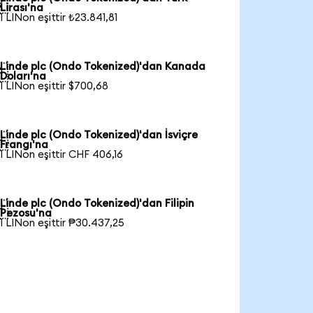

Lirası'na
1 LINon eşittir ₺23.841,81
Linde plc (Ondo Tokenized)'dan Kanada

Doları'na
1 LINon eşittir $700,68
Linde plc (Ondo Tokenized)'dan İsviçre

Frangı'na
1 LINon eşittir CHF 406,16
Linde plc (Ondo Tokenized)'dan Filipin

Pezosu'na
1 LINon eşittir ₱30.437,25