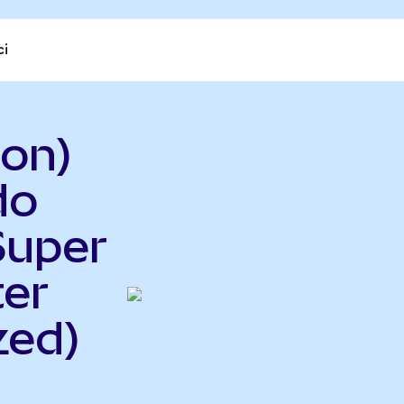
ci
Ion)
do
Super
er
zed)