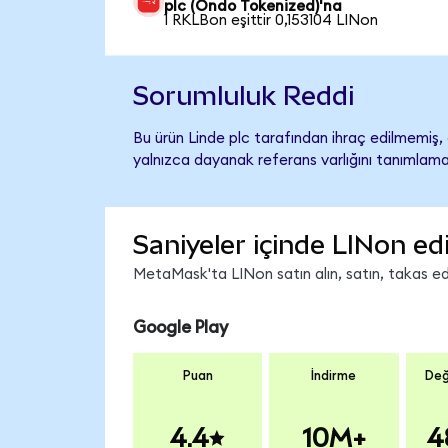
plc (Ondo Tokenized)'na
1 RKLBon eşittir 0,153104 LINon
Sorumluluk Reddi
Bu ürün Linde plc tarafından ihraç edilmemiş, 
yalnızca dayanak referans varlığını tanımlama
Saniyeler içinde LINon ed
MetaMask'ta LINon satın alın, satın, takas edin
Google Play
Puan
İndirme
Değ
4.4
10M+
4