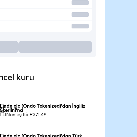
üncel kuru
Linde plc (Ondo Tokenized)'dan İngiliz

Sterlini'na
1 LINon eşittir £371,49
Linde plc (Ondo Tokenized)'dan Türk