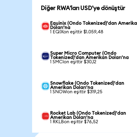
Diğer RWA'ları USD'ye dönüştür
Equinix (Ondo Tokenized)'dan Amerik
Doları'na
1 EQIXon eşittir $1.059,48
Super Micro Computer (Ondo
Tokenized)'dan Amerikan Doları'na
1 SMCIon eşittir $30,12
Snowflake (Ondo Tokenized)'dan
Amerikan Doları'na
1 SNOWon eşittir $319,25
Rocket Lab (Ondo Tokenized)'dan
Amerikan Doları'na
1 RKLBon eşittir $76,52