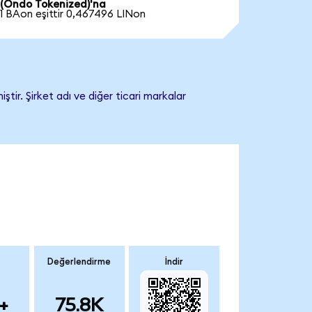
(Ondo Tokenized)'na
1 BAon eşittir 0,467496 LINon
tir. Şirket adı ve diğer ticari markalar
Değerlendirme
İndir
+
75.8K