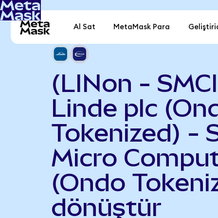
Al Sat
MetaMask Para
Geliştiri
(LINon - SMC
Linde plc (On
Tokenized) - 
Micro Comput
(Ondo Tokeni
dönüştür