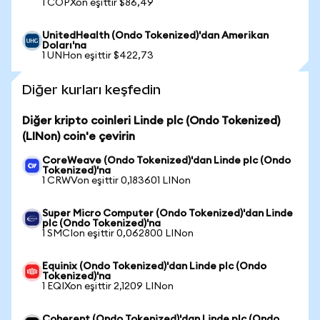
1 COPXon eşittir $86,49
UnitedHealth (Ondo Tokenized)'dan Amerikan
Doları'na
1 UNHon eşittir $422,73
Diğer kurları keşfedin
Diğer kripto coinleri Linde plc (Ondo Tokenized)
(LINon) coin'e çevirin
CoreWeave (Ondo Tokenized)'dan Linde plc (Ondo
Tokenized)'na
1 CRWVon eşittir 0,183601 LINon
Super Micro Computer (Ondo Tokenized)'dan Linde
plc (Ondo Tokenized)'na
1 SMCIon eşittir 0,062800 LINon
Equinix (Ondo Tokenized)'dan Linde plc (Ondo
Tokenized)'na
1 EQIXon eşittir 2,1209 LINon
Coherent (Ondo Tokenized)'dan Linde plc (Ondo