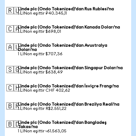
Linde plc (Ondo Tokenized)'dan Rus Rublesi'na
🇷🇺
1 LINon eşittir ₽40.345,11
Linde plc (Ondo Tokenized)'dan Kanada Doları'na
🇨🇦
1 LINon eşittir $698,01
Linde plc (Ondo Tokenized)'dan Avustralya
🇦🇺
Doları'na
1 LINon eşittir $707,36
Linde plc (Ondo Tokenized)'dan Singapur Doları'na
🇸🇬
1 LINon eşittir $638,49
Linde plc (Ondo Tokenized)'dan İsviçre Frangı'na
🇨🇭
1 LINon eşittir CHF 402,62
Linde plc (Ondo Tokenized)'dan Brezilya Reali'na
🇧🇷
1 LINon eşittir R$2.551,22
Linde plc (Ondo Tokenized)'dan Bangladeş
🇧🇩
Takası'na
1 LINon eşittir ৳61.563,05