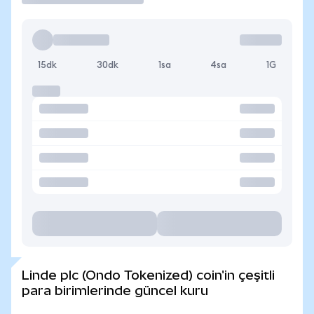
15dk
30dk
1sa
4sa
1G
Linde plc (Ondo Tokenized) coin'in çeşitli
para birimlerinde güncel kuru