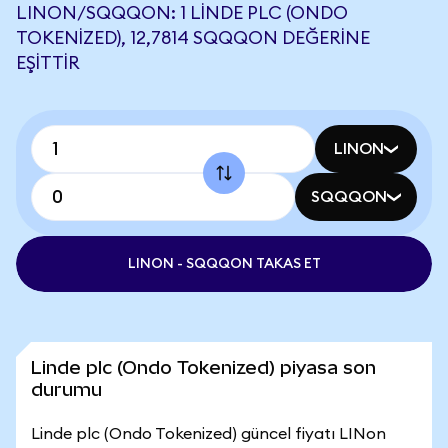
LINON/SQQQON: 1 LINDE PLC (ONDO
TOKENIZED), 12,7814 SQQQON DEĞERINE
EŞITTIR
LINON
SQQQON
LINON - SQQQON TAKAS ET
Linde plc (Ondo Tokenized) piyasa son
durumu
Linde plc (Ondo Tokenized) güncel fiyatı LINon