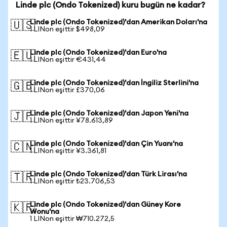
Linde plc (Ondo Tokenized) kuru bugün ne kadar?
Linde plc (Ondo Tokenized)'dan Amerikan Doları'na
🇺🇸
1 LINon eşittir $498,09
Linde plc (Ondo Tokenized)'dan Euro'na
🇪🇺
1 LINon eşittir €431,44
Linde plc (Ondo Tokenized)'dan İngiliz Sterlini'na
🇬🇧
1 LINon eşittir £370,06
Linde plc (Ondo Tokenized)'dan Japon Yeni'na
🇯🇵
1 LINon eşittir ¥78.613,89
Linde plc (Ondo Tokenized)'dan Çin Yuanı'na
🇨🇳
1 LINon eşittir ¥3.361,81
Linde plc (Ondo Tokenized)'dan Türk Lirası'na
🇹🇷
1 LINon eşittir ₺23.706,53
Linde plc (Ondo Tokenized)'dan Güney Kore
🇰🇷
Wonu'na
1 LINon eşittir ₩710.272,5