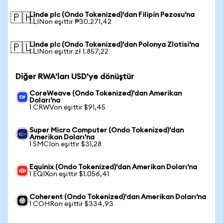
Linde plc (Ondo Tokenized)'dan Filipin Pezosu'na
🇵🇭
1 LINon eşittir ₱30.271,42
Linde plc (Ondo Tokenized)'dan Polonya Zlotisi'na
🇵🇱
1 LINon eşittir zł 1.857,22
Diğer RWA'ları USD'ye dönüştür
CoreWeave (Ondo Tokenized)'dan Amerikan
Doları'na
1 CRWVon eşittir $91,45
Super Micro Computer (Ondo Tokenized)'dan
Amerikan Doları'na
1 SMCIon eşittir $31,28
Equinix (Ondo Tokenized)'dan Amerikan Doları'na
1 EQIXon eşittir $1.056,41
Coherent (Ondo Tokenized)'dan Amerikan Doları'na
1 COHRon eşittir $334,93