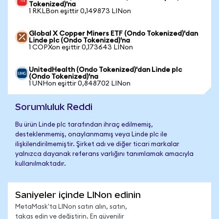
Tokenized)'na
1 RKLBon eşittir 0,149873 LINon
Global X Copper Miners ETF (Ondo Tokenized)'dan
Linde plc (Ondo Tokenized)'na
1 COPXon eşittir 0,173643 LINon
UnitedHealth (Ondo Tokenized)'dan Linde plc
(Ondo Tokenized)'na
1 UNHon eşittir 0,848702 LINon
Sorumluluk Reddi
Bu ürün Linde plc tarafından ihraç edilmemiş,
desteklenmemiş, onaylanmamış veya Linde plc ile
ilişkilendirilmemiştir. Şirket adı ve diğer ticari markalar
yalnızca dayanak referans varlığını tanımlamak amacıyla
kullanılmaktadır.
Saniyeler içinde LINon edinin
MetaMask'ta LINon satın alın, satın,
takas edin ve değiştirin. En güvenilir