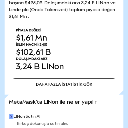
başına $498,09. Dolaşımdaki arzı 3,24 B LINon ve
Linde plc (Ondo Tokenized) toplam piyasa değeri
$1,61 Mn .
PIYASA DEĞERI
$1,61 Mn
İŞLEM HACMI
(24S)
$102,61 B
DOLAŞIMDAKI ARZ
3,24 B
LINon
DAHA FAZLA İSTATİSTİK GÖR
DAHA FAZLA İSTATİSTİK GÖR
MetaMask'ta LINon ile neler yapılır
LINon Satın Al
Birkaç dokunuşla satın alın.