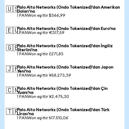
Palo Alto Networks (Ondo Tokenized)'dan Amerikan
🇺🇸
Doları'na
1 PANWon eşittir $366,99
Palo Alto Networks (Ondo Tokenized)'dan Euro'na
🇪🇺
1 PANWon eşittir €317,59
Palo Alto Networks (Ondo Tokenized)'dan İngiliz
🇬🇧
Sterlini'na
1 PANWon eşittir £271,83
Palo Alto Networks (Ondo Tokenized)'dan Japon
🇯🇵
Yeni'na
1 PANWon eşittir ¥58.273,39
Palo Alto Networks (Ondo Tokenized)'dan Çin
🇨🇳
Yuanı'na
1 PANWon eşittir ¥2.475,30
Palo Alto Networks (Ondo Tokenized)'dan Türk
🇹🇷
Lirası'na
1 PANWon eşittir ₺17.510,06