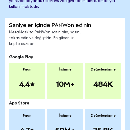
yalnızca dayanak referans varlığını tanımlamak amacıyla
kullanılmaktadır.
Saniyeler içinde PANWon edinin
MetaMask'ta PANWon satın alın, satın,
takas edin ve değiştirin. En güvenilir
kripto cüzdanı.
Google Play
Puan
İndirme
Değerlendirme
4.4
10M+
484K
App Store
Puan
İndirme
Değerlendirme