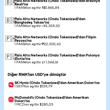
Palo Alto Networks (Ondo Tokenized)'dan Brezilya
🇧🇷
Reali'na
1 PANWon eşittir R$1.865,84
Palo Alto Networks (Ondo Tokenized)'dan
🇧🇩
Bangladeş Takası'na
1 PANWon eşittir ৳45.359,30
Palo Alto Networks (Ondo Tokenized)'dan Filipin
🇵🇭
Pezosu'na
1 PANWon eşittir ₱22.300,42
Palo Alto Networks (Ondo Tokenized)'dan Polonya
🇵🇱
Zlotisi'na
1 PANWon eşittir zł 1.366,16
Diğer RWA'ları USD'ye dönüştür
SK Hynix (Ondo Tokenized)'dan Amerikan Doları'na
1 SKHYon eşittir $139,79
McDonald's (Ondo Tokenized)'dan Amerikan
Doları'na
1 MCDon eşittir $280,03