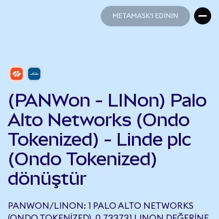
METAMASK'I EDİNİN
METAMASK'I EDİNİN
(PANWon - LINon) Palo
Alto Networks (Ondo
Tokenized) - Linde plc
(Ondo Tokenized)
dönüştür
PANWON/LINON: 1 PALO ALTO NETWORKS
(ONDO TOKENIZED), 0,733731 LINON DEĞERINE