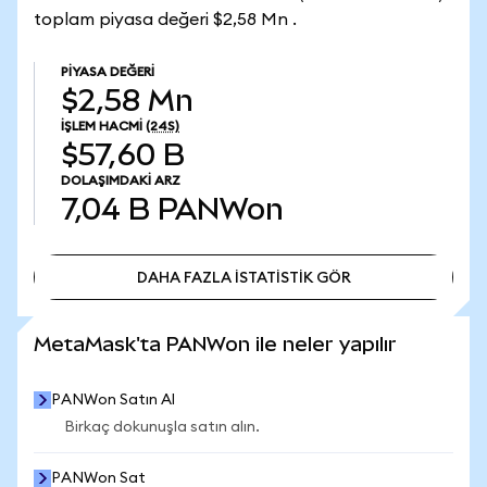
toplam piyasa değeri $2,58 Mn .
PIYASA DEĞERI
$2,58 Mn
İŞLEM HACMI
(24S)
$57,60 B
DOLAŞIMDAKI ARZ
7,04 B
PANWon
DAHA FAZLA İSTATİSTİK GÖR
DAHA FAZLA İSTATİSTİK GÖR
MetaMask'ta PANWon ile neler yapılır
PANWon Satın Al
Birkaç dokunuşla satın alın.
PANWon Sat