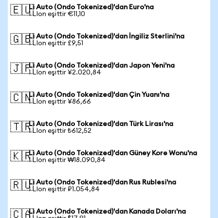
Li Auto (Ondo Tokenized)'dan Euro'na
🇪🇺
1 LIon eşittir €11,10
Li Auto (Ondo Tokenized)'dan İngiliz Sterlini'na
🇬🇧
1 LIon eşittir £9,51
Li Auto (Ondo Tokenized)'dan Japon Yeni'na
🇯🇵
1 LIon eşittir ¥2.020,84
Li Auto (Ondo Tokenized)'dan Çin Yuanı'na
🇨🇳
1 LIon eşittir ¥86,66
Li Auto (Ondo Tokenized)'dan Türk Lirası'na
🇹🇷
1 LIon eşittir ₺612,52
Li Auto (Ondo Tokenized)'dan Güney Kore Wonu'na
🇰🇷
1 LIon eşittir ₩18.090,84
Li Auto (Ondo Tokenized)'dan Rus Rublesi'na
🇷🇺
1 LIon eşittir ₽1.054,84
Li Auto (Ondo Tokenized)'dan Kanada Doları'na
🇨🇦