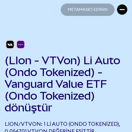
METAMASK'I EDİNİN
METAMASK'I EDİNİN
(LIon - VTVon) Li Auto
(Ondo Tokenized) -
Vanguard Value ETF
(Ondo Tokenized)
dönüştür
LION/VTVON: 1 LI AUTO (ONDO TOKENIZED),
0,056701 VTVON DEĞERINE EŞITTIR