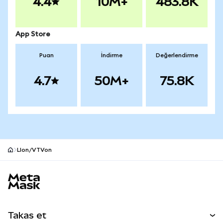
4.4
10M+
483.8K
App Store
Puan
İndirme
Değerlendirme
4.7
50M+
75.8K
LIon/VTVon
MetaMask site alt bilgisi
Takas et