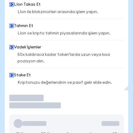
LIon Takas Et
LIon ile blokzincirleri arasında işlem yapın.
Tahmin Et
LIon ve kripto tahmin piyasalarında işlem yapın.
Vadeli İşlemler
50x kaldıraca kadar token'larda uzun veya kısa
pozisyon alın.
Stake Et
Kriptonuzu değerlendirin ve pasif gelir elde edin.
İşlem Yap