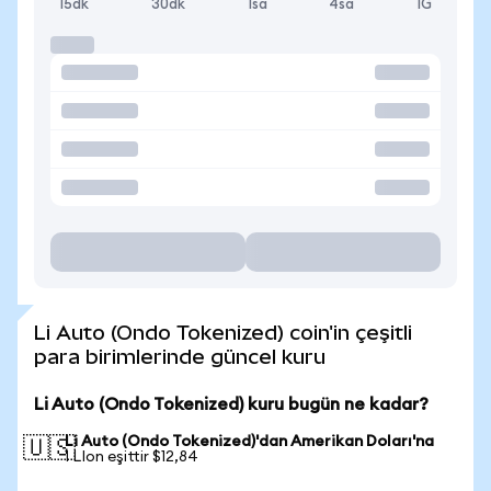
15dk
30dk
1sa
4sa
1G
Li Auto (Ondo Tokenized) coin'in çeşitli
para birimlerinde güncel kuru
Li Auto (Ondo Tokenized) kuru bugün ne kadar?
Li Auto (Ondo Tokenized)'dan Amerikan Doları'na
🇺🇸
1 LIon eşittir $12,84