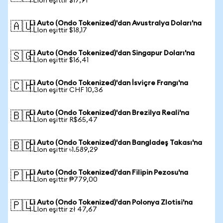
1 LIon eşittir $17,91
Li Auto (Ondo Tokenized)'dan Avustralya Doları'na
🇦🇺
1 LIon eşittir $18,17
Li Auto (Ondo Tokenized)'dan Singapur Doları'na
🇸🇬
1 LIon eşittir $16,41
Li Auto (Ondo Tokenized)'dan İsviçre Frangı'na
🇨🇭
1 LIon eşittir CHF 10,36
Li Auto (Ondo Tokenized)'dan Brezilya Reali'na
🇧🇷
1 LIon eşittir R$65,47
Li Auto (Ondo Tokenized)'dan Bangladeş Takası'na
🇧🇩
1 LIon eşittir ৳1.589,29
Li Auto (Ondo Tokenized)'dan Filipin Pezosu'na
🇵🇭
1 LIon eşittir ₱779,00
Li Auto (Ondo Tokenized)'dan Polonya Zlotisi'na
🇵🇱
1 LIon eşittir zł 47,67