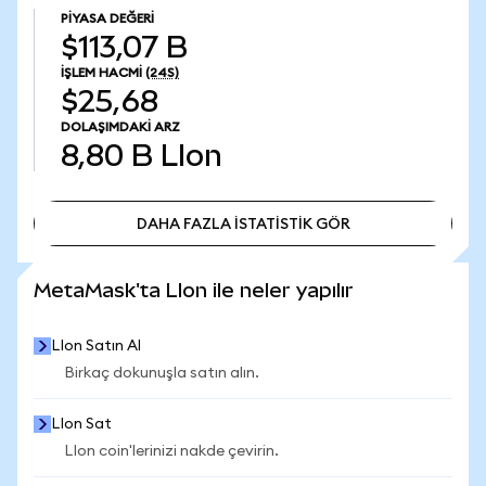
PIYASA DEĞERI
$113,07 B
İŞLEM HACMI
(24S)
$25,68
DOLAŞIMDAKI ARZ
8,80 B
LIon
DAHA FAZLA İSTATİSTİK GÖR
DAHA FAZLA İSTATİSTİK GÖR
MetaMask'ta LIon ile neler yapılır
LIon Satın Al
Birkaç dokunuşla satın alın.
LIon Sat
LIon coin'lerinizi nakde çevirin.