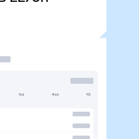
1sa
4sa
1G