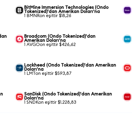
BitMine Immersion Technologies (Ondo
Tokenized)'dan Amerikan Doları'na
1 BMNRon eşittir $18,26
dan
Broadcom (Ondo Tokenized)'dan
Amerikan Doları'na
1 AVGOon eşittir $426,62
Lockheed (Ondo Tokenized)'dan Amerikan
Doları'na
1 LMTon eşittir $593,87
an
SanDisk (Ondo Tokenized)'dan Amerikan
Doları'na
1 SNDKon eşittir $1.228,83