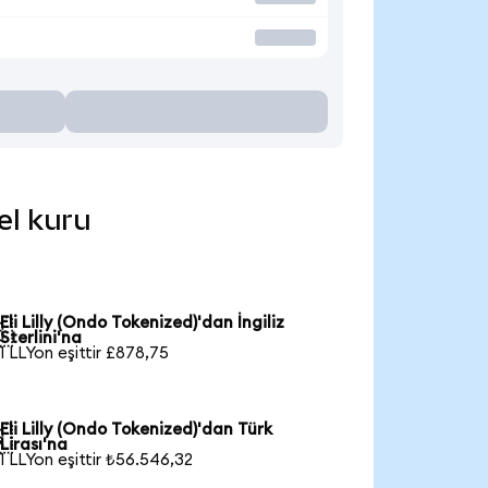
cel kuru
Eli Lilly (Ondo Tokenized)'dan İngiliz

Sterlini'na
1 LLYon eşittir £878,75
Eli Lilly (Ondo Tokenized)'dan Türk

Lirası'na
1 LLYon eşittir ₺56.546,32