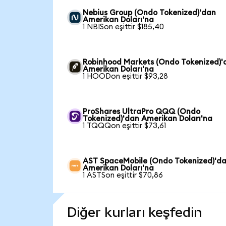
Nebius Group (Ondo Tokenized)'dan
Amerikan Doları'na
1 NBISon eşittir $185,40
Robinhood Markets (Ondo Tokenized)'
Amerikan Doları'na
1 HOODon eşittir $93,28
ProShares UltraPro QQQ (Ondo
Tokenized)'dan Amerikan Doları'na
1 TQQQon eşittir $73,61
AST SpaceMobile (Ondo Tokenized)'d
Amerikan Doları'na
1 ASTSon eşittir $70,86
Diğer kurları keşfedin