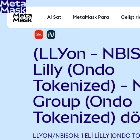
Al Sat
MetaMask Para
Geliştiri
(LLYon - NBIS
Lilly (Ondo
Tokenized) - 
Group (Ondo
Tokenized) d
LLYON/NBISON: 1 ELI LILLY (ONDO TO