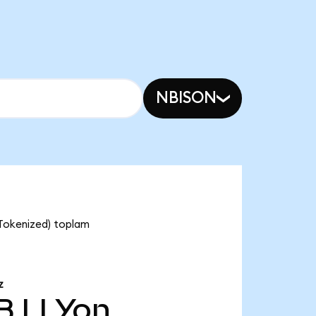
NBISON
o Tokenized) toplam
Z
B
LLYon