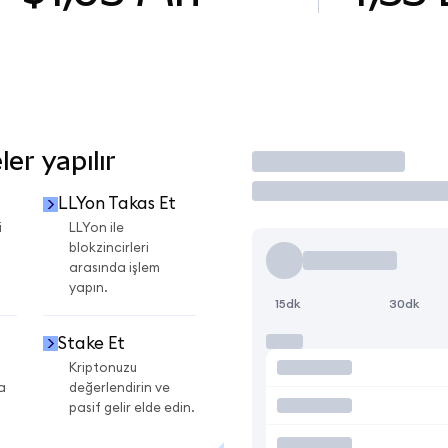
er yapılır
İşlem Yap
LLYon Takas Et
i
LLYon ile
blokzincirleri
arasında işlem
yapın.
15dk
30dk
Stake Et
Kriptonuzu
a
değerlendirin ve
pasif gelir elde edin.