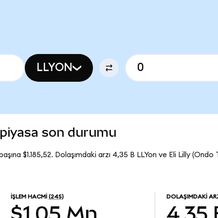
LLYON
) piyasa son durumu
 başına $1.185,52. Dolaşımdaki arzı 4,35 B LLYon ve Eli Lilly (Ond
İŞLEM HACMI
(24S)
DOLAŞIMDAKI AR
$1,05 Mn
4,35 