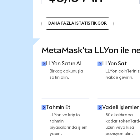
DAHA FAZLA İSTATİSTİK GÖR
DAHA FAZLA İSTATİSTİK GÖR
MetaMask'ta LLYon ile nel
LLYon Satın Al
LLYon Sat
Birkaç dokunuşla
LLYon coin'leriniz
satın alın.
nakde çevirin.
Tahmin Et
Vadeli İşlemler
LLYon ve kripto
50x kaldıraca
tahmin
kadar token'lard
piyasalarında işlem
uzun veya kısa
yapın.
pozisyon alın.