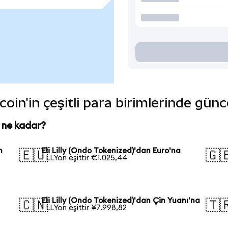
 coin'in çeşitli para birimlerinde gün
n ne kadar?
n
Eli Lilly (Ondo Tokenized)'dan Euro'na
🇪🇺
🇬
1 LLYon eşittir €1.025,44
Eli Lilly (Ondo Tokenized)'dan Çin Yuanı'na
🇨🇳
🇹
1 LLYon eşittir ¥7.998,82