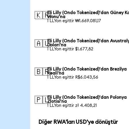
Eli Lilly (Ondo Tokenized)'dan Güney K
🇰🇷
Wonu'na
1 LLYon eşittir ₩1.669.081,17
Eli Lilly (Ondo Tokenized)'dan Avustral
🇦🇺
Doları'na
1 LLYon eşittir $1.677,82
Eli Lilly (Ondo Tokenized)'dan Brezilya
🇧🇷
Reali'na
1 LLYon eşittir R$6.043,56
Eli Lilly (Ondo Tokenized)'dan Polonya
🇵🇱
Zlotisi'na
1 LLYon eşittir zł 4.408,21
Diğer RWA'ları USD'ye dönüştür