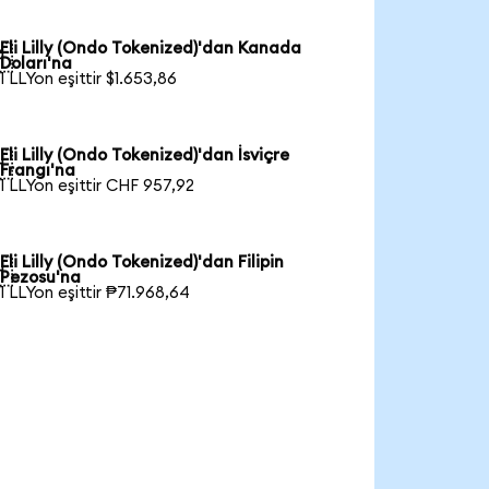
Eli Lilly (Ondo Tokenized)'dan Kanada

Doları'na
1 LLYon eşittir $1.653,86
Eli Lilly (Ondo Tokenized)'dan İsviçre

Frangı'na
1 LLYon eşittir CHF 957,92
Eli Lilly (Ondo Tokenized)'dan Filipin

Pezosu'na
1 LLYon eşittir ₱71.968,64