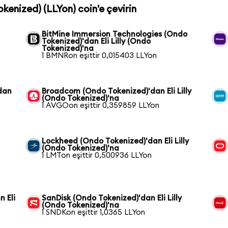
Tokenized) (LLYon) coin'e çevirin
i
BitMine Immersion Technologies (Ondo
Tokenized)'dan Eli Lilly (Ondo
Tokenized)'na
1 BMNRon eşittir 0,015403 LLYon
dan
Broadcom (Ondo Tokenized)'dan Eli Lilly
(Ondo Tokenized)'na
1 AVGOon eşittir 0,359859 LLYon
Lockheed (Ondo Tokenized)'dan Eli Lilly
(Ondo Tokenized)'na
1 LMTon eşittir 0,500936 LLYon
 Eli
SanDisk (Ondo Tokenized)'dan Eli Lilly
(Ondo Tokenized)'na
1 SNDKon eşittir 1,0365 LLYon