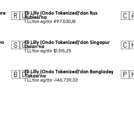
ore
Eli Lilly (Ondo Tokenized)'dan Rus
🇷🇺
🇨
Rublesi'na
1 LLYon eşittir ₽97.530,18
ya
Eli Lilly (Ondo Tokenized)'dan Singapur
🇸🇬
🇨
Doları'na
1 LLYon eşittir $1.515,25
Eli Lilly (Ondo Tokenized)'dan Bangladeş
🇧🇩
🇵
Takası'na
1 LLYon eşittir ৳146.739,33