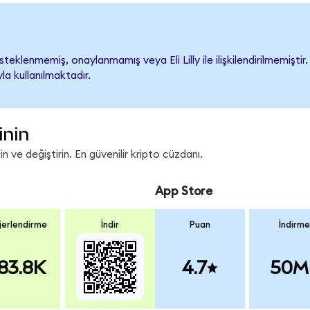
steklenmemiş, onaylanmamış veya Eli Lilly ile ilişkilendirilmemiştir.
a kullanılmaktadır.
inin
 ve değiştirin. En güvenilir kripto cüzdanı.
App Store
erlendirme
İndir
Puan
İndirme
83.8K
4.7
50M