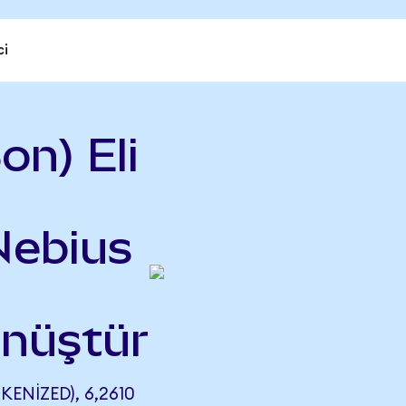
ci
on) Eli
Nebius
önüştür
KENIZED), 6,2610