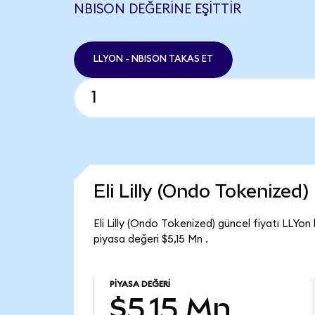
NBISON DEĞERINE EŞITTIR
LLYON - NBISON TAKAS ET
Eli Lilly (Ondo Tokenized
Eli Lilly (Ondo Tokenized) güncel fiyatı LLYon
piyasa değeri $5,15 Mn .
PIYASA DEĞERI
$5,15 Mn