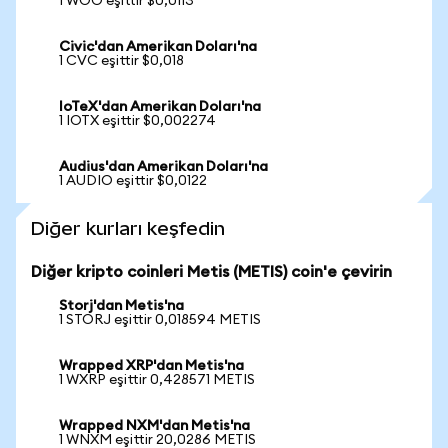
1 WOO eşittir $0,0113
Civic'dan Amerikan Doları'na
1 CVC eşittir $0,018
IoTeX'dan Amerikan Doları'na
1 IOTX eşittir $0,002274
Audius'dan Amerikan Doları'na
1 AUDIO eşittir $0,0122
Diğer kurları keşfedin
Diğer kripto coinleri Metis (METIS) coin'e çevirin
Storj'dan Metis'na
1 STORJ eşittir 0,018594 METIS
Wrapped XRP'dan Metis'na
1 WXRP eşittir 0,428571 METIS
Wrapped NXM'dan Metis'na
1 WNXM eşittir 20,0286 METIS