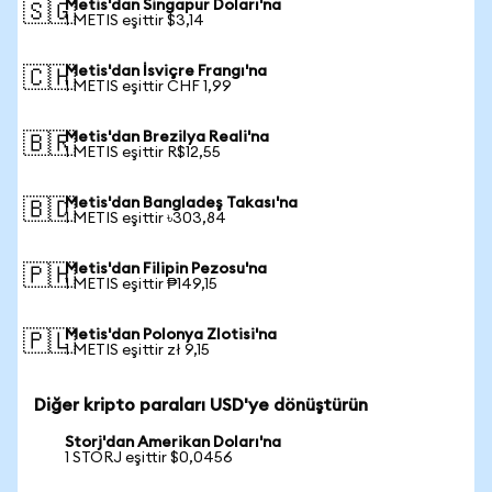
Metis'dan Singapur Doları'na
🇸🇬
1 METIS eşittir $3,14
Metis'dan İsviçre Frangı'na
🇨🇭
1 METIS eşittir CHF 1,99
Metis'dan Brezilya Reali'na
🇧🇷
1 METIS eşittir R$12,55
Metis'dan Bangladeş Takası'na
🇧🇩
1 METIS eşittir ৳303,84
Metis'dan Filipin Pezosu'na
🇵🇭
1 METIS eşittir ₱149,15
Metis'dan Polonya Zlotisi'na
🇵🇱
1 METIS eşittir zł 9,15
Diğer kripto paraları USD'ye dönüştürün
Storj'dan Amerikan Doları'na
1 STORJ eşittir $0,0456