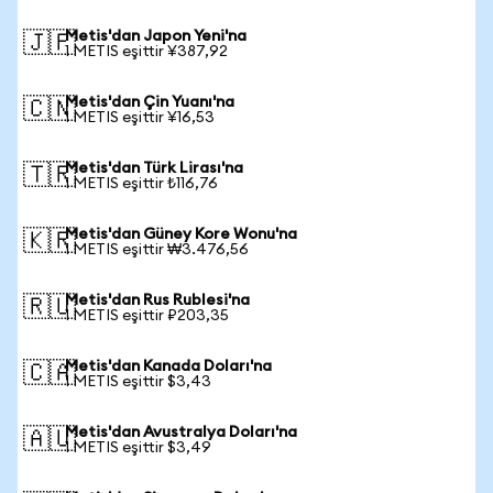
Metis'dan Japon Yeni'na
🇯🇵
1 METIS eşittir ¥387,92
Metis'dan Çin Yuanı'na
🇨🇳
1 METIS eşittir ¥16,53
Metis'dan Türk Lirası'na
🇹🇷
1 METIS eşittir ₺116,76
Metis'dan Güney Kore Wonu'na
🇰🇷
1 METIS eşittir ₩3.476,56
Metis'dan Rus Rublesi'na
🇷🇺
1 METIS eşittir ₽203,35
Metis'dan Kanada Doları'na
🇨🇦
1 METIS eşittir $3,43
Metis'dan Avustralya Doları'na
🇦🇺
1 METIS eşittir $3,49