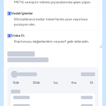
METIS ve kripto tahmin piyasalarında işlem yapın.
Vadeli İşlemler
50x kaldıraca kadar token'larda uzun veya kısa
pozisyon alın.
Stake Et
Kriptonuzu değerlendirin ve pasif gelir elde edin.
İşlem Yap
15dk
30dk
1sa
4sa
1G