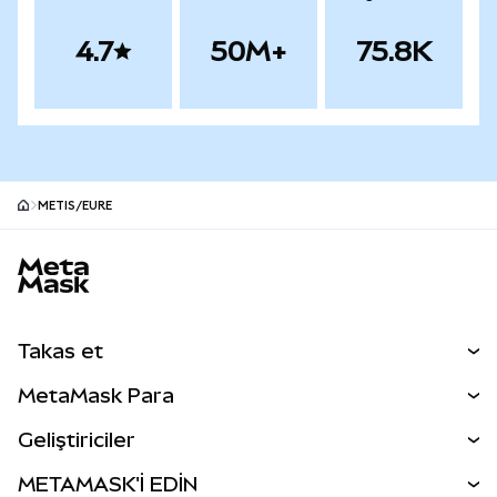
4.7
50M+
75.8K
METIS/EURE
MetaMask site alt bilgisi
Takas et
Takas İşlemleri
MetaMask Para
Tahmin Et
YENİ
Kripto Al
Geliştiriciler
Perps
YENİ
MetaMask Kart
Dökümantasyon
METAMASK'İ EDİN
RWA'lar