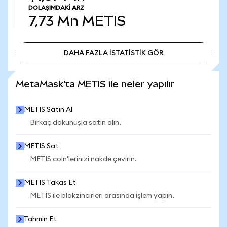
DOLAŞIMDAKI ARZ
7,73 Mn
METIS
DAHA FAZLA İSTATİSTİK GÖR
DAHA FAZLA İSTATİSTİK GÖR
MetaMask'ta METIS ile neler yapılır
METIS Satın Al
Birkaç dokunuşla satın alın.
METIS Sat
METIS coin'lerinizi nakde çevirin.
METIS Takas Et
METIS ile blokzincirleri arasında işlem yapın.
Tahmin Et