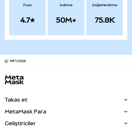
Puan
İndirme
Değerlendirme
4.7
50M+
75.8K
MFT/DDX
MetaMask site alt bilgisi
Takas et
Takas İşlemleri
MetaMask Para
Tahmin Et
YENİ
Kripto Al
Geliştiriciler
Perps
YENİ
MetaMask Kart
Dökümantasyon