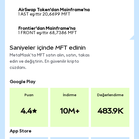
AirSwap Token'dan Mainframe'na
1 AST eşittir 20,6699 MFT
Frontier'dan Mainframe'na
1 FRONT eşittir 68,7386 MFT
Saniyeler içinde MFT edinin
MetaMask'ta MFT satın alın, satın, takas
edin ve değiştirin. En güvenilir kripto
cüzdanı.
Google Play
Puan
İndirme
Değerlendirme
4.4
10M+
483.9K
App Store