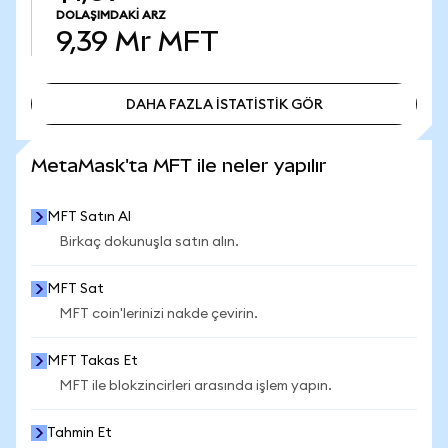
DOLAŞIMDAKI ARZ
9,39 Mr
MFT
DAHA FAZLA İSTATİSTİK GÖR
DAHA FAZLA İSTATİSTİK GÖR
MetaMask'ta MFT ile neler yapılır
MFT Satın Al
Birkaç dokunuşla satın alın.
MFT Sat
MFT coin'lerinizi nakde çevirin.
MFT Takas Et
MFT ile blokzincirleri arasında işlem yapın.
Tahmin Et