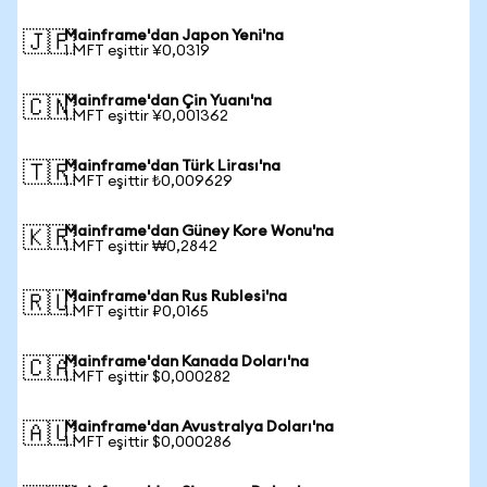
Mainframe'dan Japon Yeni'na
🇯🇵
1 MFT eşittir ¥0,0319
Mainframe'dan Çin Yuanı'na
🇨🇳
1 MFT eşittir ¥0,001362
Mainframe'dan Türk Lirası'na
🇹🇷
1 MFT eşittir ₺0,009629
Mainframe'dan Güney Kore Wonu'na
🇰🇷
1 MFT eşittir ₩0,2842
Mainframe'dan Rus Rublesi'na
🇷🇺
1 MFT eşittir ₽0,0165
Mainframe'dan Kanada Doları'na
🇨🇦
1 MFT eşittir $0,000282
Mainframe'dan Avustralya Doları'na
🇦🇺
1 MFT eşittir $0,000286