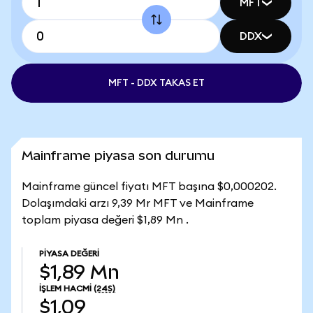
MFT
DDX
MFT - DDX TAKAS ET
Mainframe piyasa son durumu
Mainframe güncel fiyatı MFT başına $0,000202.
Dolaşımdaki arzı 9,39 Mr MFT ve Mainframe
toplam piyasa değeri $1,89 Mn .
PIYASA DEĞERI
$1,89 Mn
İŞLEM HACMI
(24S)
$1,09