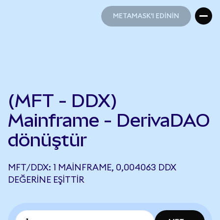
METAMASK'I EDİNİN
METAMASK'I EDİNİN
(MFT - DDX)
Mainframe - DerivaDAO
dönüştür
MFT/DDX: 1 MAINFRAME, 0,004063 DDX
DEĞERINE EŞITTIR