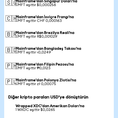
Mainframe'dan Singapur Doları'na
🇸🇬
1 MFT eşittir $0,000256
Mainframe'dan İsviçre Frangı'na
🇨🇭
1 MFT eşittir CHF 0,000163
Mainframe'dan Brezilya Reali'na
🇧🇷
1 MFT eşittir R$0,001029
Mainframe'dan Bangladeş Takası'na
🇧🇩
1 MFT eşittir ৳0,0249
Mainframe'dan Filipin Pezosu'na
🇵🇭
1 MFT eşittir ₱0,0123
Mainframe'dan Polonya Zlotisi'na
🇵🇱
1 MFT eşittir zł 0,00075
Diğer kripto paraları USD'ye dönüştürün
Wrapped XDC'dan Amerikan Doları'na
1 WXDC eşittir $0,0265