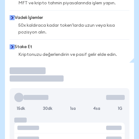
MFT ve kripto tahmin piyasalarında işlem yapın.
Vadeli İşlemler
50x kaldıraca kadar token'larda uzun veya kısa
pozisyon alın.
Stake Et
Kriptonuzu değerlendirin ve pasif gelir elde edin.
İşlem Yap
15dk
30dk
1sa
4sa
1G