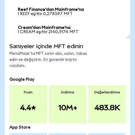
Reef Finance'dan Mainframe'na
1 REEF eşittir 0,278397 MFT
Cream'dan Mainframe'na
1 CREAM eşittir 2140,9174 MFT
Saniyeler içinde MFT edinin
MetaMask'ta MFT satın alın, satın, takas
edin ve değiştirin. En güvenilir kripto
cüzdanı.
Google Play
Puan
İndirme
Değerlendirme
4.4
10M+
483.8K
App Store