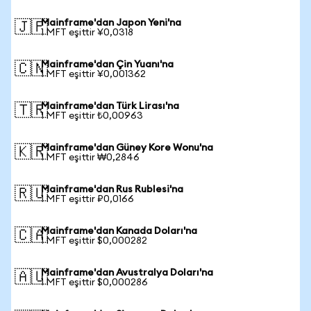
Mainframe'dan Japon Yeni'na
🇯🇵
1 MFT eşittir ¥0,0318
Mainframe'dan Çin Yuanı'na
🇨🇳
1 MFT eşittir ¥0,001362
Mainframe'dan Türk Lirası'na
🇹🇷
1 MFT eşittir ₺0,00963
Mainframe'dan Güney Kore Wonu'na
🇰🇷
1 MFT eşittir ₩0,2846
Mainframe'dan Rus Rublesi'na
🇷🇺
1 MFT eşittir ₽0,0166
Mainframe'dan Kanada Doları'na
🇨🇦
1 MFT eşittir $0,000282
Mainframe'dan Avustralya Doları'na
🇦🇺
1 MFT eşittir $0,000286