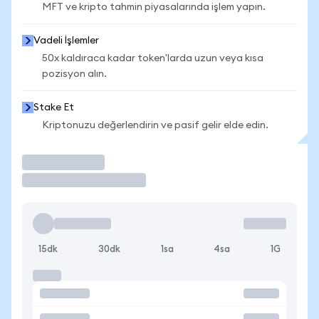
MFT ve kripto tahmin piyasalarında işlem yapın.
Vadeli İşlemler
50x kaldıraca kadar token'larda uzun veya kısa
pozisyon alın.
Stake Et
Kriptonuzu değerlendirin ve pasif gelir elde edin.
İşlem Yap
15dk
30dk
1sa
4sa
1G