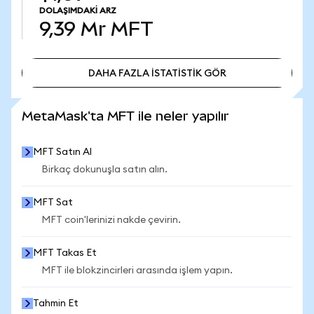
DOLAŞIMDAKI ARZ
9,39 Mr
MFT
DAHA FAZLA İSTATİSTİK GÖR
DAHA FAZLA İSTATİSTİK GÖR
MetaMask'ta MFT ile neler yapılır
MFT Satın Al
Birkaç dokunuşla satın alın.
MFT Sat
MFT coin'lerinizi nakde çevirin.
MFT Takas Et
MFT ile blokzincirleri arasında işlem yapın.
Tahmin Et