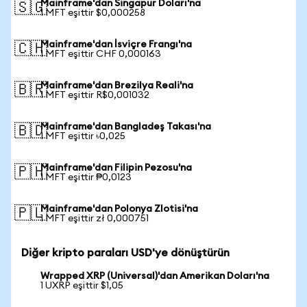
Mainframe'dan Singapur Doları'na
🇸🇬
1 MFT eşittir $0,000258
Mainframe'dan İsviçre Frangı'na
🇨🇭
1 MFT eşittir CHF 0,000163
Mainframe'dan Brezilya Reali'na
🇧🇷
1 MFT eşittir R$0,001032
Mainframe'dan Bangladeş Takası'na
🇧🇩
1 MFT eşittir ৳0,025
Mainframe'dan Filipin Pezosu'na
🇵🇭
1 MFT eşittir ₱0,0123
Mainframe'dan Polonya Zlotisi'na
🇵🇱
1 MFT eşittir zł 0,000751
Diğer kripto paraları USD'ye dönüştürün
Wrapped XRP (Universal)'dan Amerikan Doları'na
1 UXRP eşittir $1,05