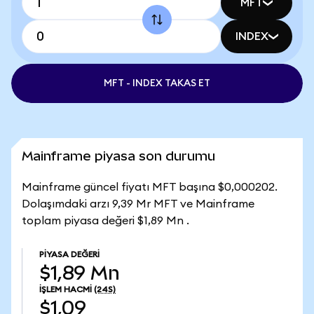
MFT
INDEX
MFT - INDEX TAKAS ET
Mainframe piyasa son durumu
Mainframe güncel fiyatı MFT başına $0,000202.
Dolaşımdaki arzı 9,39 Mr MFT ve Mainframe
toplam piyasa değeri $1,89 Mn .
PIYASA DEĞERI
$1,89 Mn
İŞLEM HACMI
(24S)
$1,09