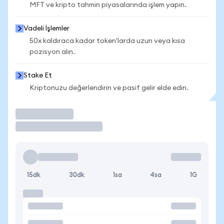
MFT ve kripto tahmin piyasalarında işlem yapın.
Vadeli İşlemler
50x kaldıraca kadar token'larda uzun veya kısa
pozisyon alın.
Stake Et
Kriptonuzu değerlendirin ve pasif gelir elde edin.
İşlem Yap
15dk
30dk
1sa
4sa
1G