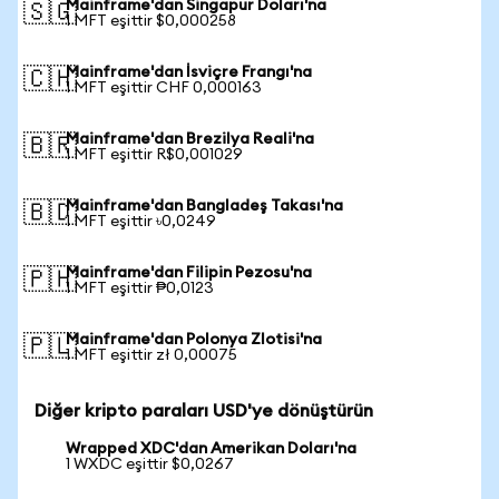
Mainframe'dan Singapur Doları'na
🇸🇬
1 MFT eşittir $0,000258
Mainframe'dan İsviçre Frangı'na
🇨🇭
1 MFT eşittir CHF 0,000163
Mainframe'dan Brezilya Reali'na
🇧🇷
1 MFT eşittir R$0,001029
Mainframe'dan Bangladeş Takası'na
🇧🇩
1 MFT eşittir ৳0,0249
Mainframe'dan Filipin Pezosu'na
🇵🇭
1 MFT eşittir ₱0,0123
Mainframe'dan Polonya Zlotisi'na
🇵🇱
1 MFT eşittir zł 0,00075
Diğer kripto paraları USD'ye dönüştürün
Wrapped XDC'dan Amerikan Doları'na
1 WXDC eşittir $0,0267