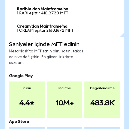
Rarible'dan Mainframe'na
1 RARI eşittir 410,3730 MFT
Cream'dan Mainframe'na
1 CREAM eşittir 2160,1872 MFT
Saniyeler içinde MFT edinin
MetaMask'ta MFT satın alın, satın, takas
edin ve değiştirin. En güvenilir kripto
cüzdanı.
Google Play
Puan
İndirme
Değerlendirme
4.4
10M+
483.8K
App Store