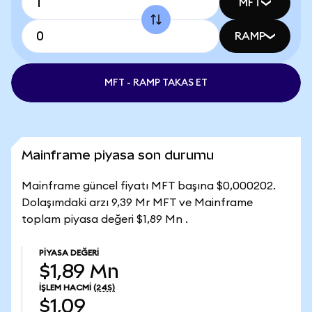
MFT
RAMP
MFT - RAMP TAKAS ET
Mainframe piyasa son durumu
Mainframe güncel fiyatı MFT başına $0,000202.
Dolaşımdaki arzı 9,39 Mr MFT ve Mainframe
toplam piyasa değeri $1,89 Mn .
PIYASA DEĞERI
$1,89 Mn
İŞLEM HACMI
(24S)
$1,09