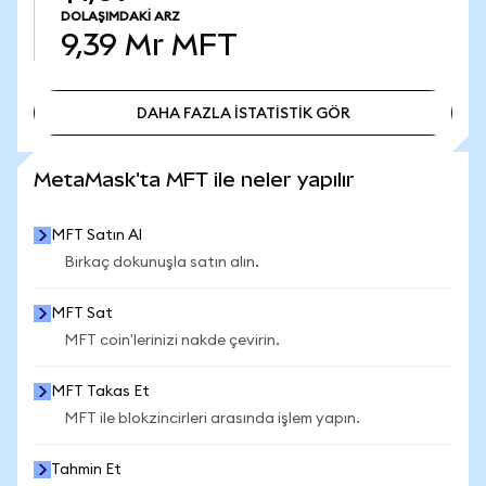
DOLAŞIMDAKI ARZ
9,39 Mr
MFT
DAHA FAZLA İSTATİSTİK GÖR
DAHA FAZLA İSTATİSTİK GÖR
MetaMask'ta MFT ile neler yapılır
MFT Satın Al
Birkaç dokunuşla satın alın.
MFT Sat
MFT coin'lerinizi nakde çevirin.
MFT Takas Et
MFT ile blokzincirleri arasında işlem yapın.
Tahmin Et