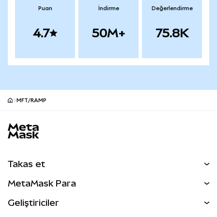
Puan
İndirme
Değerlendirme
4.7
50M+
75.8K
MFT/RAMP
MetaMask site alt bilgisi
Takas et
Takas İşlemleri
MetaMask Para
Tahmin Et
YENİ
Kripto Al
Geliştiriciler
Perps
YENİ
MetaMask Kart
Dökümantasyon