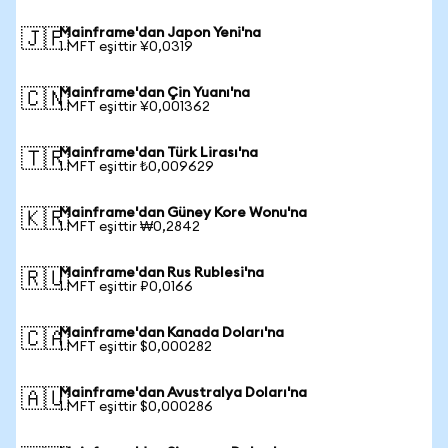
Mainframe'dan Japon Yeni'na
🇯🇵
1 MFT eşittir ¥0,0319
Mainframe'dan Çin Yuanı'na
🇨🇳
1 MFT eşittir ¥0,001362
Mainframe'dan Türk Lirası'na
🇹🇷
1 MFT eşittir ₺0,009629
Mainframe'dan Güney Kore Wonu'na
🇰🇷
1 MFT eşittir ₩0,2842
Mainframe'dan Rus Rublesi'na
🇷🇺
1 MFT eşittir ₽0,0166
Mainframe'dan Kanada Doları'na
🇨🇦
1 MFT eşittir $0,000282
Mainframe'dan Avustralya Doları'na
🇦🇺
1 MFT eşittir $0,000286