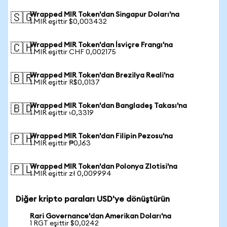
Wrapped MIR Token'dan Singapur Doları'na
🇸🇬
1 MIR eşittir $0,003432
Wrapped MIR Token'dan İsviçre Frangı'na
🇨🇭
1 MIR eşittir CHF 0,002175
Wrapped MIR Token'dan Brezilya Reali'na
🇧🇷
1 MIR eşittir R$0,0137
Wrapped MIR Token'dan Bangladeş Takası'na
🇧🇩
1 MIR eşittir ৳0,3319
Wrapped MIR Token'dan Filipin Pezosu'na
🇵🇭
1 MIR eşittir ₱0,163
Wrapped MIR Token'dan Polonya Zlotisi'na
🇵🇱
1 MIR eşittir zł 0,009994
Diğer kripto paraları USD'ye dönüştürün
Rari Governance'dan Amerikan Doları'na
1 RGT eşittir $0,0242