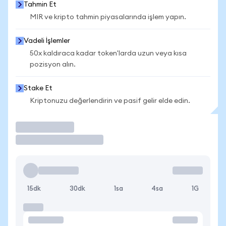
Tahmin Et
MIR ve kripto tahmin piyasalarında işlem yapın.
Vadeli İşlemler
50x kaldıraca kadar token'larda uzun veya kısa
pozisyon alın.
Stake Et
Kriptonuzu değerlendirin ve pasif gelir elde edin.
İşlem Yap
15dk
30dk
1sa
4sa
1G