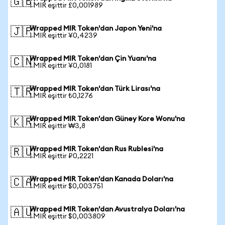
🇬🇧
1 MIR eşittir £0,001989
Wrapped MIR Token'dan Japon Yeni'na
🇯🇵
1 MIR eşittir ¥0,4239
Wrapped MIR Token'dan Çin Yuanı'na
🇨🇳
1 MIR eşittir ¥0,0181
Wrapped MIR Token'dan Türk Lirası'na
🇹🇷
1 MIR eşittir ₺0,1276
Wrapped MIR Token'dan Güney Kore Wonu'na
🇰🇷
1 MIR eşittir ₩3,8
Wrapped MIR Token'dan Rus Rublesi'na
🇷🇺
1 MIR eşittir ₽0,2221
Wrapped MIR Token'dan Kanada Doları'na
🇨🇦
1 MIR eşittir $0,003751
Wrapped MIR Token'dan Avustralya Doları'na
🇦🇺
1 MIR eşittir $0,003809