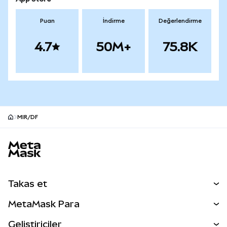
Puan
İndirme
Değerlendirme
4.7
50M+
75.8K
MIR/DF
MetaMask site alt bilgisi
Takas et
Takas İşlemleri
MetaMask Para
Tahmin Et
YENİ
Kripto Al
Geliştiriciler