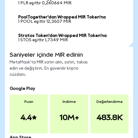
1 PLR eşittir 0,260664 MIR
PoolTogether'dan Wrapped MIR Token'na
1 POOL eşittir 12,3507 MIR
Stratos Token'dan Wrapped MIR Token'na
1 STOS eşittir 1,7349 MIR
Saniyeler içinde MIR edinin
MetaMask'ta MIR satın alın, satın, takas
edin ve değiştirin. En güvenilir kripto
cüzdanı.
Google Play
Puan
İndirme
Değerlendirme
4.4
10M+
483.8K
App Store