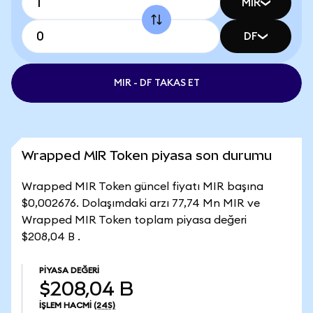
MIR
DF
MIR - DF TAKAS ET
Wrapped MIR Token piyasa son durumu
Wrapped MIR Token güncel fiyatı MIR başına
$0,002676. Dolaşımdaki arzı 77,74 Mn MIR ve
Wrapped MIR Token toplam piyasa değeri
$208,04 B .
PIYASA DEĞERI
$208,04 B
İŞLEM HACMI
(24S)