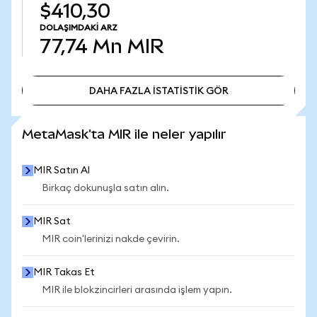
$410,30
DOLAŞIMDAKI ARZ
77,74 Mn
MIR
DAHA FAZLA İSTATİSTİK GÖR
DAHA FAZLA İSTATİSTİK GÖR
MetaMask'ta MIR ile neler yapılır
MIR Satın Al
Birkaç dokunuşla satın alın.
MIR Sat
MIR coin'lerinizi nakde çevirin.
MIR Takas Et
MIR ile blokzincirleri arasında işlem yapın.