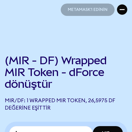
METAMASK'I EDİNİN
METAMASK'I EDİNİN
(MIR - DF) Wrapped
MIR Token - dForce
dönüştür
MIR/DF: 1 WRAPPED MIR TOKEN, 26,5975 DF
DEĞERINE EŞITTIR