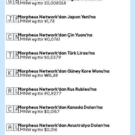
🇬🇧
1 MNW eşittir £0,008358
Morpheus Network'dan Japon Yeni'na
🇯🇵
1 MNW eşittir ¥1,78
Morpheus Network'dan Çin Yuanı'na
🇨🇳
1 MNW eşittir ¥0,0761
Morpheus Network'dan Türk Lirası'na
🇹🇷
1 MNW eşittir ₺0,5379
Morpheus Network'dan Güney Kore Wonu'na
🇰🇷
1 MNW eşittir ₩15,88
Morpheus Network'dan Rus Rublesi'na
🇷🇺
1 MNW eşittir ₽0,9277
Morpheus Network'dan Kanada Doları'na
🇨🇦
1 MNW eşittir $0,0157
Morpheus Network'dan Avustralya Doları'na
🇦🇺
1 MNW eşittir $0,016