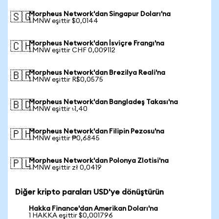
Morpheus Network'dan Singapur Doları'na
🇸🇬
1 MNW eşittir $0,0144
Morpheus Network'dan İsviçre Frangı'na
🇨🇭
1 MNW eşittir CHF 0,009112
Morpheus Network'dan Brezilya Reali'na
🇧🇷
1 MNW eşittir R$0,0575
Morpheus Network'dan Bangladeş Takası'na
🇧🇩
1 MNW eşittir ৳1,40
Morpheus Network'dan Filipin Pezosu'na
🇵🇭
1 MNW eşittir ₱0,6845
Morpheus Network'dan Polonya Zlotisi'na
🇵🇱
1 MNW eşittir zł 0,0419
Diğer kripto paraları USD'ye dönüştürün
Hakka Finance'dan Amerikan Doları'na
1 HAKKA eşittir $0,001796