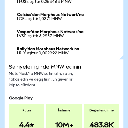
1 FUSE eşittir 0,253463 MNW
Celsius'dan Morpheus Network'na
1 CEL eşittir 1,0371 MNW
Vesper'dan Morpheus Network'na
1 VSP eşittir 8,2987 MNW
Rally'dan Morpheus Network'na
1 RLY eşittir 0,002392 MNW
Saniyeler içinde MNW edinin
MetaMask'ta MNW satın alın, satın,
takas edin ve değiştirin. En güvenilir
kripto cüzdanı.
Google Play
Puan
İndirme
Değerlendirme
4.4
10M+
483.8K