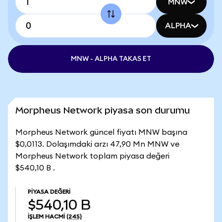
MNW
ALPHA
MNW - ALPHA TAKAS ET
Morpheus Network piyasa son durumu
Morpheus Network güncel fiyatı MNW başına
$0,0113. Dolaşımdaki arzı 47,90 Mn MNW ve
Morpheus Network toplam piyasa değeri
$540,10 B .
PIYASA DEĞERI
$540,10 B
İŞLEM HACMI
(24S)