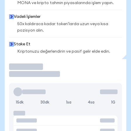
MONA ve kripto tahmin piyasalarında işlem yapın.
Vadeli İşlemler
50x kaldıraca kadar token'larda uzun veya kısa
pozisyon alın.
Stake Et
Kriptonuzu değerlendirin ve pasif gelir elde edin.
İşlem Yap
15dk
30dk
1sa
4sa
1G