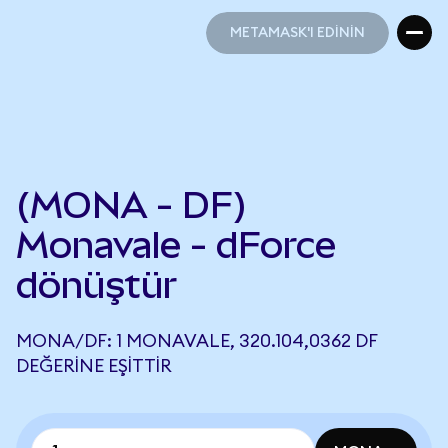
METAMASK'I EDİNİN
METAMASK'I EDİNİN
(MONA - DF)
Monavale - dForce
dönüştür
MONA/DF: 1 MONAVALE, 320.104,0362 DF
DEĞERINE EŞITTIR