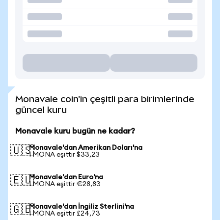
Monavale coin'in çeşitli para birimlerinde
güncel kuru
Monavale kuru bugün ne kadar?
Monavale'dan Amerikan Doları'na
🇺🇸
1 MONA eşittir $33,23
Monavale'dan Euro'na
🇪🇺
1 MONA eşittir €28,83
Monavale'dan İngiliz Sterlini'na
🇬🇧
1 MONA eşittir £24,73