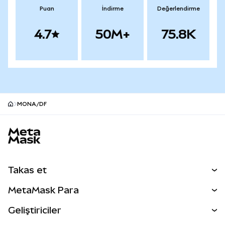
Puan
İndirme
Değerlendirme
4.7
50M+
75.8K
MONA/DF
MetaMask site alt bilgisi
Takas et
Takas İşlemleri
MetaMask Para
Tahmin Et
YENİ
Kripto Al
Geliştiriciler
Perps
YENİ
MetaMask Kart
Dökümantasyon