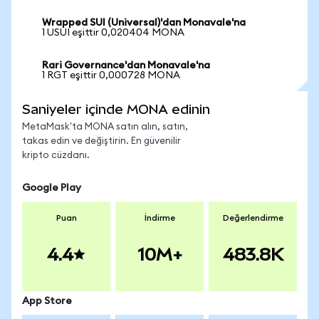
Wrapped SUI (Universal)'dan Monavale'na
1 USUI eşittir 0,020404 MONA
Rari Governance'dan Monavale'na
1 RGT eşittir 0,000728 MONA
Saniyeler içinde MONA edinin
MetaMask'ta MONA satın alın, satın,
takas edin ve değiştirin. En güvenilir
kripto cüzdanı.
Google Play
Puan
İndirme
Değerlendirme
4.4
10M+
483.8K
App Store