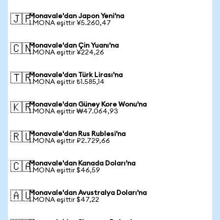
Monavale'dan Japon Yeni'na
🇯🇵
1 MONA eşittir ¥5.260,47
Monavale'dan Çin Yuanı'na
🇨🇳
1 MONA eşittir ¥224,26
Monavale'dan Türk Lirası'na
🇹🇷
1 MONA eşittir ₺1.585,14
Monavale'dan Güney Kore Wonu'na
🇰🇷
1 MONA eşittir ₩47.064,93
Monavale'dan Rus Rublesi'na
🇷🇺
1 MONA eşittir ₽2.729,66
Monavale'dan Kanada Doları'na
🇨🇦
1 MONA eşittir $46,59
Monavale'dan Avustralya Doları'na
🇦🇺
1 MONA eşittir $47,22