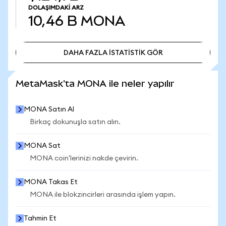
DOLAŞIMDAKI ARZ
10,46 B
MONA
DAHA FAZLA İSTATİSTİK GÖR
DAHA FAZLA İSTATİSTİK GÖR
MetaMask'ta MONA ile neler yapılır
MONA Satın Al
Birkaç dokunuşla satın alın.
MONA Sat
MONA coin'lerinizi nakde çevirin.
MONA Takas Et
MONA ile blokzincirleri arasında işlem yapın.
Tahmin Et