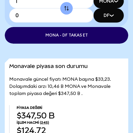
MONA
DF
MONA - DF TAKAS ET
Monavale piyasa son durumu
Monavale güncel fiyatı MONA başına $33,23.
Dolaşımdaki arzı 10,46 B MONA ve Monavale
toplam piyasa değeri $347,50 B .
PIYASA DEĞERI
$347,50 B
İŞLEM HACMI
(24S)
$124,72