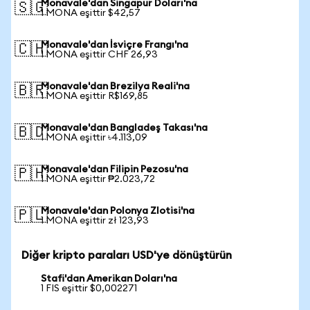
Monavale'dan Singapur Doları'na
🇸🇬
1 MONA eşittir $42,57
Monavale'dan İsviçre Frangı'na
🇨🇭
1 MONA eşittir CHF 26,93
Monavale'dan Brezilya Reali'na
🇧🇷
1 MONA eşittir R$169,85
Monavale'dan Bangladeş Takası'na
🇧🇩
1 MONA eşittir ৳4.113,09
Monavale'dan Filipin Pezosu'na
🇵🇭
1 MONA eşittir ₱2.023,72
Monavale'dan Polonya Zlotisi'na
🇵🇱
1 MONA eşittir zł 123,93
Diğer kripto paraları USD'ye dönüştürün
Stafi'dan Amerikan Doları'na
1 FIS eşittir $0,002271