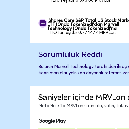
1 TLTon eşittir 0,393106 MRVLon
iShares Core S&P Total US Stock Mark
ETF (Ondo Tokenized)'dan Marvell
Technology (Ondo Tokenized)'na
1 ITOTon eşittir 0,774477 MRVLon
Sorumluluk Reddi
Bu ürün Marvell Technology tarafından ihraç e
ticari markalar yalnızca dayanak referans var
Saniyeler içinde MRVLon 
MetaMask'ta MRVLon satın alın, satın, takas ed
Google Play