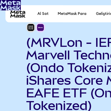
Al Sat
MetaMask Para
Geliştiri
(MRVLon - IE
Marvell Techn
(Ondo Tokeniz
iShares Core 
EAFE ETF (O
Tokenized)