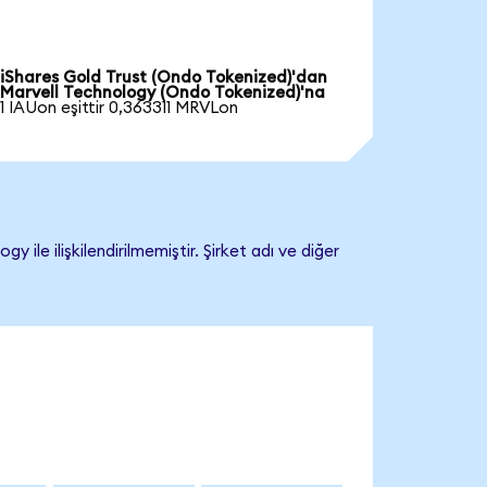
iShares Gold Trust (Ondo Tokenized)'dan
Marvell Technology (Ondo Tokenized)'na
1 IAUon eşittir 0,363311 MRVLon
e ilişkilendirilmemiştir. Şirket adı ve diğer