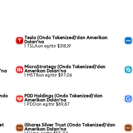
Tesla (Ondo Tokenized)'dan Amerikan
Doları'na
1 TSLAon eşittir $318,19
MicroStrategy (Ondo Tokenized)'dan
'na
Amerikan Doları'na
1 MSTRon eşittir $97,06
Ondo
PDD Holdings (Ondo Tokenized)'dan
Amerikan Doları'na
1 PDDon eşittir $89,87
et
iShares Silver Trust (Ondo Tokenized)'dan
Amerikan Doları'na