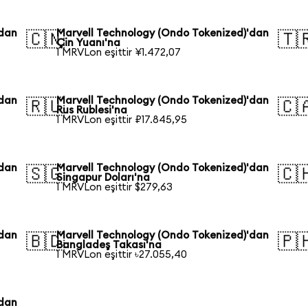
'dan
Marvell Technology (Ondo Tokenized)'dan
🇨🇳
🇹
Çin Yuanı'na
1 MRVLon eşittir ¥1.472,07
'dan
Marvell Technology (Ondo Tokenized)'dan
🇷🇺
🇨
Rus Rublesi'na
1 MRVLon eşittir ₽17.845,95
'dan
Marvell Technology (Ondo Tokenized)'dan
🇸🇬
🇨
Singapur Doları'na
1 MRVLon eşittir $279,63
'dan
Marvell Technology (Ondo Tokenized)'dan
🇧🇩
🇵
Bangladeş Takası'na
1 MRVLon eşittir ৳27.055,40
'dan