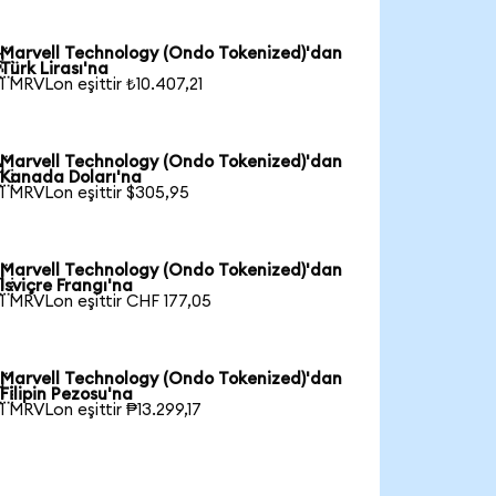
Marvell Technology (Ondo Tokenized)'dan

Türk Lirası'na
1 MRVLon eşittir ₺10.407,21
Marvell Technology (Ondo Tokenized)'dan

Kanada Doları'na
1 MRVLon eşittir $305,95
Marvell Technology (Ondo Tokenized)'dan

İsviçre Frangı'na
1 MRVLon eşittir CHF 177,05
Marvell Technology (Ondo Tokenized)'dan

Filipin Pezosu'na
1 MRVLon eşittir ₱13.299,17