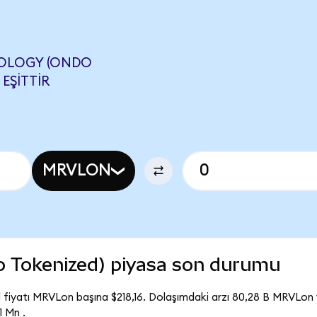
NOLOGY (ONDO
 EŞITTIR
MRVLON
o Tokenized) piyasa son durumu
fiyatı MRVLon başına $218,16. Dolaşımdaki arzı 80,28 B MRVLon
 Mn .