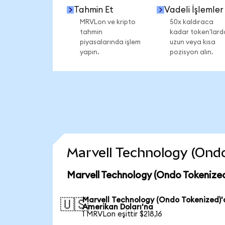
Tahmin Et
Vadeli İşlemler
MRVLon ve kripto
50x kaldıraca
tahmin
kadar token'lard
piyasalarında işlem
uzun veya kısa
yapın.
pozisyon alın.
Marvell Technology (Ondo 
Marvell Technology (Ondo Tokenized
Marvell Technology (Ondo Tokenized)
🇺🇸
Amerikan Doları'na
1 MRVLon eşittir $218,16