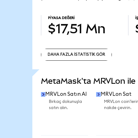
PIYASA DEĞERI
İ
$17,51 Mn
DAHA FAZLA İSTATİSTİK GÖR
DAHA FAZLA İSTATİSTİK GÖR
MetaMask'ta MRVLon ile n
MRVLon Satın Al
MRVLon Sat
Birkaç dokunuşla
MRVLon coin'lerin
satın alın.
nakde çevirin.