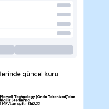
mlerinde güncel kuru
Marvell Technology (Ondo Tokenized)'dan

İngiliz Sterlini'na
1 MRVLon eşittir £162,22