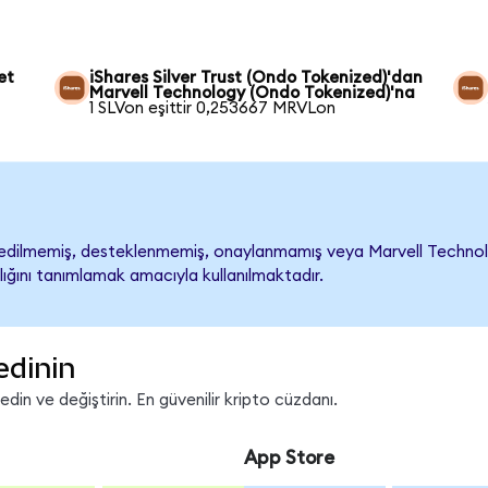
et
iShares Silver Trust (Ondo Tokenized)'dan
Marvell Technology (Ondo Tokenized)'na
1 SLVon eşittir 0,253667 MRVLon
dilmemiş, desteklenmemiş, onaylanmamış veya Marvell Technology il
lığını tanımlamak amacıyla kullanılmaktadır.
edinin
in ve değiştirin. En güvenilir kripto cüzdanı.
App Store