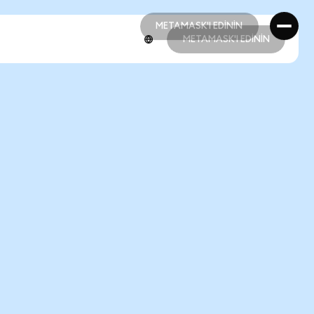
METAMASK'I EDİNİN
METAMASK'I EDİNİN
METAMASK'I EDİNİN
METAMASK'I EDİNİN