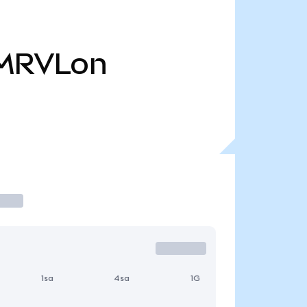
MRVLon
1sa
4sa
1G