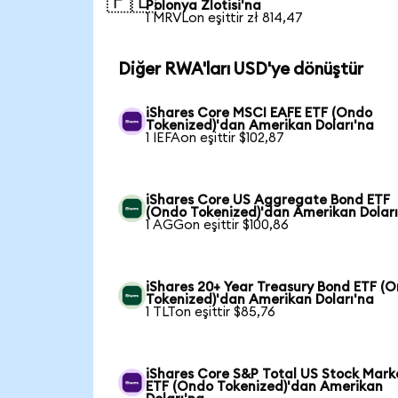
🇵🇱
Polonya Zlotisi'na
1 MRVLon eşittir zł 814,47
Diğer RWA'ları USD'ye dönüştür
iShares Core MSCI EAFE ETF (Ondo
Tokenized)'dan Amerikan Doları'na
1 IEFAon eşittir $102,87
iShares Core US Aggregate Bond ETF
(Ondo Tokenized)'dan Amerikan Doları
1 AGGon eşittir $100,86
iShares 20+ Year Treasury Bond ETF (
Tokenized)'dan Amerikan Doları'na
1 TLTon eşittir $85,76
iShares Core S&P Total US Stock Mark
ETF (Ondo Tokenized)'dan Amerikan