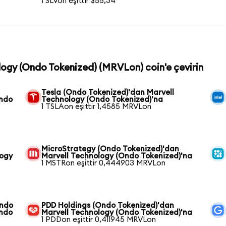
1 SLVon eşittir $55,34
ology (Ondo Tokenized) (MRVLon) coin'e çevirin
Tesla (Ondo Tokenized)'dan Marvell
Ondo
Technology (Ondo Tokenized)'na
1 TSLAon eşittir 1,4585 MRVLon
MicroStrategy (Ondo Tokenized)'dan
logy
Marvell Technology (Ondo Tokenized)'na
1 MSTRon eşittir 0,444903 MRVLon
Ondo
PDD Holdings (Ondo Tokenized)'dan
Ondo
Marvell Technology (Ondo Tokenized)'na
1 PDDon eşittir 0,411945 MRVLon