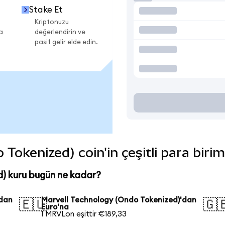
Stake Et
Kriptonuzu
a
değerlendirin ve
pasif gelir elde edin.
Tokenized) coin'in çeşitli para biri
) kuru bugün ne kadar?
'dan
Marvell Technology (Ondo Tokenized)'dan
🇪🇺
🇬
Euro'na
1 MRVLon eşittir €189,33