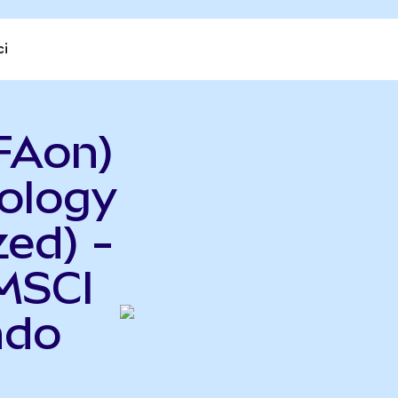
ci
FAon)
ology
ed) -
MSCI
ndo