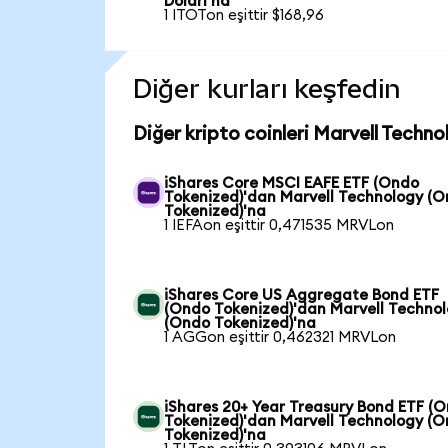
Doları'na
1 ITOTon eşittir $168,96
Diğer kurları keşfedin
Diğer kripto coinleri Marvell Techn
iShares Core MSCI EAFE ETF (Ondo
Tokenized)'dan Marvell Technology (
Tokenized)'na
1 IEFAon eşittir 0,471535 MRVLon
iShares Core US Aggregate Bond ETF
(Ondo Tokenized)'dan Marvell Techno
(Ondo Tokenized)'na
1 AGGon eşittir 0,462321 MRVLon
iShares 20+ Year Treasury Bond ETF (
Tokenized)'dan Marvell Technology (
Tokenized)'na