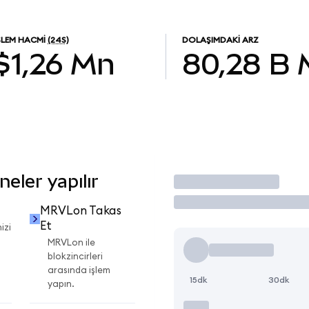
ŞLEM HACMI
(24S)
DOLAŞIMDAKI ARZ
$1,26 Mn
80,28 B
eler yapılır
İşlem Yap
MRVLon Takas
Et
izi
MRVLon ile
blokzincirleri
arasında işlem
15dk
30dk
yapın.