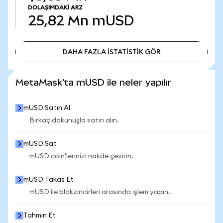
DOLAŞIMDAKI ARZ
25,82 Mn
mUSD
DAHA FAZLA İSTATİSTİK GÖR
DAHA FAZLA İSTATİSTİK GÖR
MetaMask'ta mUSD ile neler yapılır
mUSD Satın Al
Birkaç dokunuşla satın alın.
mUSD Sat
mUSD coin'lerinizi nakde çevirin.
mUSD Takas Et
mUSD ile blokzincirleri arasında işlem yapın.
Tahmin Et