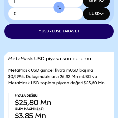
MUSD
LUSD
MUSD - LUSD TAKAS ET
MetaMask USD piyasa son durumu
MetaMask USD güncel fiyatı mUSD başına
$0,9995. Dolaşımdaki arzı 25,82 Mn mUSD ve
MetaMask USD toplam piyasa değeri $25,80 Mn .
PIYASA DEĞERI
$25,80 Mn
İŞLEM HACMI
(24S)
$3,85 Mn