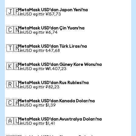
MetaMask USD'dan Japon Yeni'na
🇯🇵
1 mUSD eşittir ¥157,73
MetaMask USD'dan Çin Yuanı'na
🇨🇳
1 mUSD eşittir ¥6,74
MetaMask USD'dan Türk Lirası'na
🇹🇷
1 mUSD eşittir ₺47,68
MetaMask USD'dan Güney Kore Wonu'na
🇰🇷
1 mUSD eşittir ₩1.407,23
MetaMask USD'dan Rus Rublesi'na
🇷🇺
1 mUSD eşittir ₽82,23
MetaMask USD'dan Kanada Doları'na
🇨🇦
1 mUSD eşittir $1,39
MetaMask USD'dan Avustralya Doları'na
🇦🇺
1 mUSD eşittir $1,41