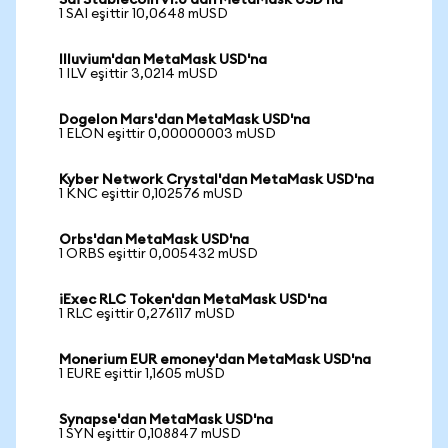
Sai Stablecoin v1.0'dan MetaMask USD'na
1 SAI eşittir 10,0648 mUSD
Illuvium'dan MetaMask USD'na
1 ILV eşittir 3,0214 mUSD
Dogelon Mars'dan MetaMask USD'na
1 ELON eşittir 0,00000003 mUSD
Kyber Network Crystal'dan MetaMask USD'na
1 KNC eşittir 0,102576 mUSD
Orbs'dan MetaMask USD'na
1 ORBS eşittir 0,005432 mUSD
iExec RLC Token'dan MetaMask USD'na
1 RLC eşittir 0,276117 mUSD
Monerium EUR emoney'dan MetaMask USD'na
1 EURE eşittir 1,1605 mUSD
Synapse'dan MetaMask USD'na
1 SYN eşittir 0,108847 mUSD