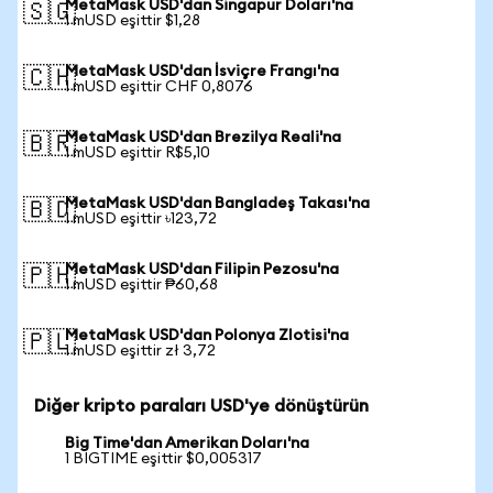
MetaMask USD'dan Singapur Doları'na
🇸🇬
1 mUSD eşittir $1,28
MetaMask USD'dan İsviçre Frangı'na
🇨🇭
1 mUSD eşittir CHF 0,8076
MetaMask USD'dan Brezilya Reali'na
🇧🇷
1 mUSD eşittir R$5,10
MetaMask USD'dan Bangladeş Takası'na
🇧🇩
1 mUSD eşittir ৳123,72
MetaMask USD'dan Filipin Pezosu'na
🇵🇭
1 mUSD eşittir ₱60,68
MetaMask USD'dan Polonya Zlotisi'na
🇵🇱
1 mUSD eşittir zł 3,72
Diğer kripto paraları USD'ye dönüştürün
Big Time'dan Amerikan Doları'na
1 BIGTIME eşittir $0,005317