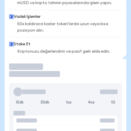
mUSD ve kripto tahmin piyasalarında işlem yapın.
Vadeli İşlemler
50x kaldıraca kadar token'larda uzun veya kısa
pozisyon alın.
Stake Et
Kriptonuzu değerlendirin ve pasif gelir elde edin.
İşlem Yap
15dk
30dk
1sa
4sa
1G