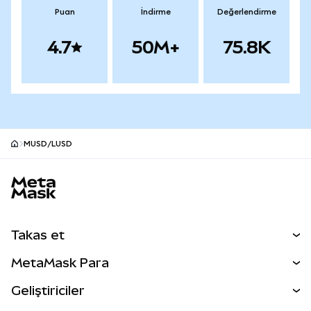
Puan
İndirme
Değerlendirme
4.7
50M+
75.8K
MUSD/LUSD
MetaMask site alt bilgisi
Takas et
Takas İşlemleri
MetaMask Para
Tahmin Et
YENİ
Kripto Al
Geliştiriciler
Perps
YENİ
MetaMask Kart
Dökümantasyon