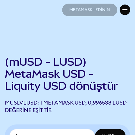
METAMASK'I EDİNİN
METAMASK'I EDİNİN
(mUSD - LUSD)
MetaMask USD -
Liquity USD dönüştür
MUSD/LUSD: 1 METAMASK USD, 0,996538 LUSD
DEĞERINE EŞITTIR