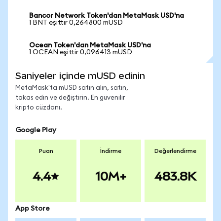
Bancor Network Token'dan MetaMask USD'na
1 BNT eşittir 0,264800 mUSD
Ocean Token'dan MetaMask USD'na
1 OCEAN eşittir 0,096413 mUSD
Saniyeler içinde mUSD edinin
MetaMask'ta mUSD satın alın, satın,
takas edin ve değiştirin. En güvenilir
kripto cüzdanı.
Google Play
Puan
İndirme
Değerlendirme
4.4
10M+
483.8K
App Store