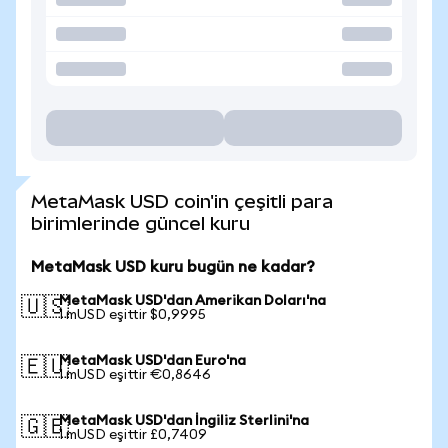
MetaMask USD coin'in çeşitli para
birimlerinde güncel kuru
MetaMask USD kuru bugün ne kadar?
MetaMask USD'dan Amerikan Doları'na
🇺🇸
1 mUSD eşittir $0,9995
MetaMask USD'dan Euro'na
🇪🇺
1 mUSD eşittir €0,8646
MetaMask USD'dan İngiliz Sterlini'na
🇬🇧
1 mUSD eşittir £0,7409