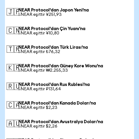
NEAR Protocol'dan Japon Yeni'na
🇯🇵
1 NEAR eşittir ¥251,93
NEAR Protocol'dan Çin Yuanı'na
🇨🇳
1 NEAR eşittir ¥10,80
NEAR Protocol'dan Türk Lirası'na
🇹🇷
1 NEAR eşittir ₺76,32
NEAR Protocol'dan Güney Kore Wonu'na
🇰🇷
1 NEAR eşittir ₩2.255,33
NEAR Protocol'dan Rus Rublesi'na
🇷🇺
1 NEAR eşittir ₽131,64
NEAR Protocol'dan Kanada Doları'na
🇨🇦
1 NEAR eşittir $2,23
NEAR Protocol'dan Avustralya Doları'na
🇦🇺
1 NEAR eşittir $2,26