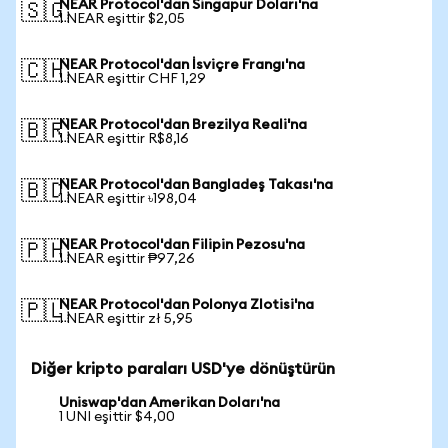
NEAR Protocol'dan Singapur Doları'na
🇸🇬
1 NEAR eşittir $2,05
NEAR Protocol'dan İsviçre Frangı'na
🇨🇭
1 NEAR eşittir CHF 1,29
NEAR Protocol'dan Brezilya Reali'na
🇧🇷
1 NEAR eşittir R$8,16
NEAR Protocol'dan Bangladeş Takası'na
🇧🇩
1 NEAR eşittir ৳198,04
NEAR Protocol'dan Filipin Pezosu'na
🇵🇭
1 NEAR eşittir ₱97,26
NEAR Protocol'dan Polonya Zlotisi'na
🇵🇱
1 NEAR eşittir zł 5,95
Diğer kripto paraları USD'ye dönüştürün
Uniswap'dan Amerikan Doları'na
1 UNI eşittir $4,00