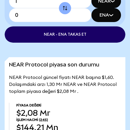
NEAR
ENA
NEAR - ENA TAKAS ET
NEAR Protocol piyasa son durumu
NEAR Protocol güncel fiyatı NEAR başına $1,60.
Dolaşımdaki arzı 1,30 Mr NEAR ve NEAR Protocol
toplam piyasa değeri $2,08 Mr .
PIYASA DEĞERI
$2,08 Mr
İŞLEM HACMI
(24S)
$144,21 Mn