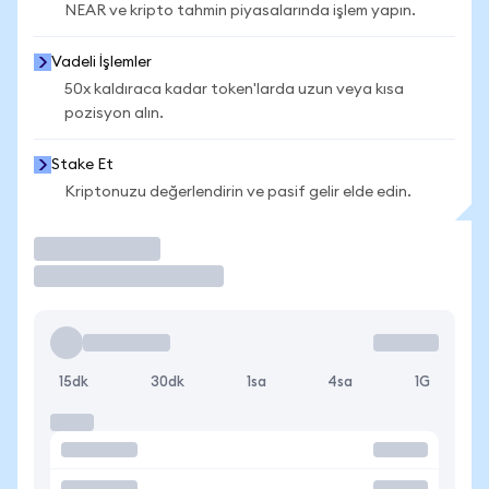
NEAR ve kripto tahmin piyasalarında işlem yapın.
Vadeli İşlemler
50x kaldıraca kadar token'larda uzun veya kısa
pozisyon alın.
Stake Et
Kriptonuzu değerlendirin ve pasif gelir elde edin.
İşlem Yap
15dk
30dk
1sa
4sa
1G