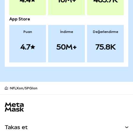
App Store
Puan
İndirme
Değerlendirme
4.7
50M+
75.8K
NFLXon/SPGIon
MetaMask site alt bilgisi
Takas et