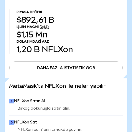
PIYASA DEĞERI
$892,61 B
İŞLEM HACMI
(24S)
$1,15 Mn
DOLAŞIMDAKI ARZ
1,20 B
NFLXon
DAHA FAZLA İSTATİSTİK GÖR
DAHA FAZLA İSTATİSTİK GÖR
MetaMask'ta NFLXon ile neler yapılır
NFLXon Satın Al
Birkaç dokunuşla satın alın.
NFLXon Sat
NFLXon coin'lerinizi nakde çevirin.