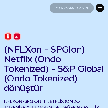
METAMASK'I EDİNİN
METAMASK'I EDİNİN
(NFLXon - SPGIon)
Netflix (Ondo
Tokenized) - S&P Global
(Ondo Tokenized)
dönüştür
NFLXON/SPGION: 1 NETFLIX (ONDO
TOKENIZED), 1,7219 SPGION DEĞERINE EŞITTIR