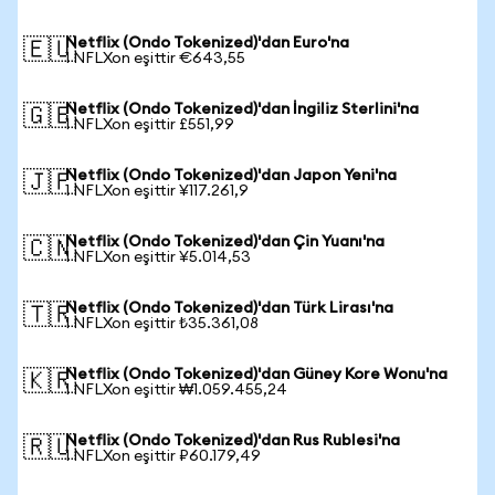
Netflix (Ondo Tokenized)'dan Euro'na
🇪🇺
1 NFLXon eşittir €643,55
Netflix (Ondo Tokenized)'dan İngiliz Sterlini'na
🇬🇧
1 NFLXon eşittir £551,99
Netflix (Ondo Tokenized)'dan Japon Yeni'na
🇯🇵
1 NFLXon eşittir ¥117.261,9
Netflix (Ondo Tokenized)'dan Çin Yuanı'na
🇨🇳
1 NFLXon eşittir ¥5.014,53
Netflix (Ondo Tokenized)'dan Türk Lirası'na
🇹🇷
1 NFLXon eşittir ₺35.361,08
Netflix (Ondo Tokenized)'dan Güney Kore Wonu'na
🇰🇷
1 NFLXon eşittir ₩1.059.455,24
Netflix (Ondo Tokenized)'dan Rus Rublesi'na
🇷🇺
1 NFLXon eşittir ₽60.179,49