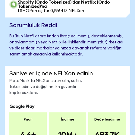
Shopify (Ondo Tokenized)'dan Netflix (Ondo
Tokenized)'na
1 SHOPon eşittir 0,196417 NFLXon
Sorumluluk Reddi
Bu ürün Netflix tarafından ihraç edilmemiş, desteklenmemiş,
onaylanmamış veya Netflix ile ilişkilendirilmemiştir. Şirket adı
ve diğer ticari markalar yalnızca dayanak referans varlığını
tanımlamak amacıyla kullanılmaktadır.
Saniyeler içinde NFLXon edinin
MetaMask'ta NFLXon satın alın, satın,
takas edin ve değiştirin. En güvenilir
kripto cüzdanı.
Google Play
Puan
İndirme
Değerlendirme
4.4
10M+
483.7K