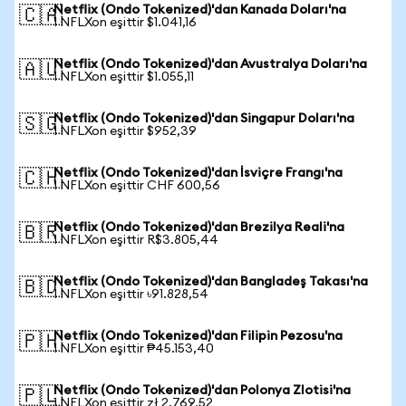
Netflix (Ondo Tokenized)'dan Kanada Doları'na
🇨🇦
1 NFLXon eşittir $1.041,16
Netflix (Ondo Tokenized)'dan Avustralya Doları'na
🇦🇺
1 NFLXon eşittir $1.055,11
Netflix (Ondo Tokenized)'dan Singapur Doları'na
🇸🇬
1 NFLXon eşittir $952,39
Netflix (Ondo Tokenized)'dan İsviçre Frangı'na
🇨🇭
1 NFLXon eşittir CHF 600,56
Netflix (Ondo Tokenized)'dan Brezilya Reali'na
🇧🇷
1 NFLXon eşittir R$3.805,44
Netflix (Ondo Tokenized)'dan Bangladeş Takası'na
🇧🇩
1 NFLXon eşittir ৳91.828,54
Netflix (Ondo Tokenized)'dan Filipin Pezosu'na
🇵🇭
1 NFLXon eşittir ₱45.153,40
Netflix (Ondo Tokenized)'dan Polonya Zlotisi'na
🇵🇱
1 NFLXon eşittir zł 2.769,52