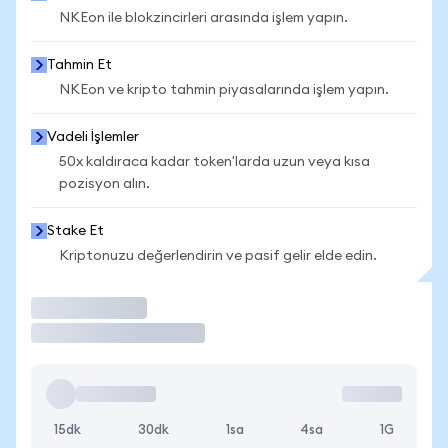
NKEon ile blokzincirleri arasında işlem yapın.
Tahmin Et
NKEon ve kripto tahmin piyasalarında işlem yapın.
Vadeli İşlemler
50x kaldıraca kadar token'larda uzun veya kısa
pozisyon alın.
Stake Et
Kriptonuzu değerlendirin ve pasif gelir elde edin.
İşlem Yap
15dk
30dk
1sa
4sa
1G