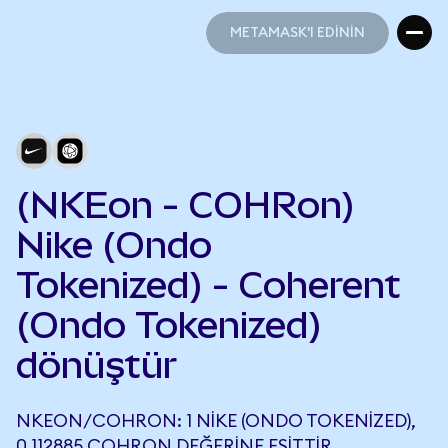
METAMASK'I EDİNİN
METAMASK'I EDİNİN
(NKEon - COHRon)
Nike (Ondo
Tokenized) - Coherent
(Ondo Tokenized)
dönüştür
NKEON/COHRON: 1 NIKE (ONDO TOKENIZED),
0,112885 COHRON DEĞERINE EŞITTIR