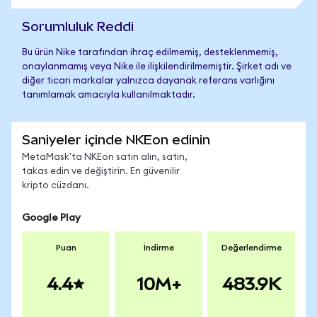
Sorumluluk Reddi
Bu ürün Nike tarafından ihraç edilmemiş, desteklenmemiş,
onaylanmamış veya Nike ile ilişkilendirilmemiştir. Şirket adı ve
diğer ticari markalar yalnızca dayanak referans varlığını
tanımlamak amacıyla kullanılmaktadır.
Saniyeler içinde NKEon edinin
MetaMask'ta NKEon satın alın, satın,
takas edin ve değiştirin. En güvenilir
kripto cüzdanı.
Google Play
Puan
İndirme
Değerlendirme
4.4
10M+
483.9K