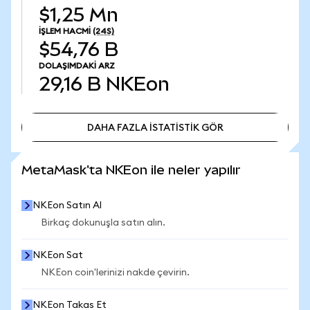
$1,25 Mn
İŞLEM HACMI
(24S)
$54,76 B
DOLAŞIMDAKI ARZ
29,16 B
NKEon
DAHA FAZLA İSTATİSTİK GÖR
DAHA FAZLA İSTATİSTİK GÖR
MetaMask'ta NKEon ile neler yapılır
NKEon Satın Al
Birkaç dokunuşla satın alın.
NKEon Sat
NKEon coin'lerinizi nakde çevirin.
NKEon Takas Et