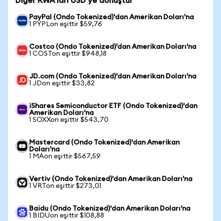
Diğer RWA'ları USD'ye dönüştür
PayPal (Ondo Tokenized)'dan Amerikan Doları'na
1 PYPLon eşittir $59,76
Costco (Ondo Tokenized)'dan Amerikan Doları'na
1 COSTon eşittir $948,18
JD.com (Ondo Tokenized)'dan Amerikan Doları'na
1 JDon eşittir $33,82
iShares Semiconductor ETF (Ondo Tokenized)'dan
Amerikan Doları'na
1 SOXXon eşittir $543,70
Mastercard (Ondo Tokenized)'dan Amerikan
Doları'na
1 MAon eşittir $567,59
Vertiv (Ondo Tokenized)'dan Amerikan Doları'na
1 VRTon eşittir $273,01
Baidu (Ondo Tokenized)'dan Amerikan Doları'na
1 BIDUon eşittir $108,88