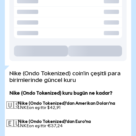
Nike (Ondo Tokenized) coin'in çeşitli para
birimlerinde güncel kuru
Nike (Ondo Tokenized) kuru bugün ne kadar?
Nike (Ondo Tokenized)'dan Amerikan Doları'na
🇺🇸
1 NKEon eşittir $42,91
Nike (Ondo Tokenized)'dan Euro'na
🇪🇺
1 NKEon eşittir €37,24