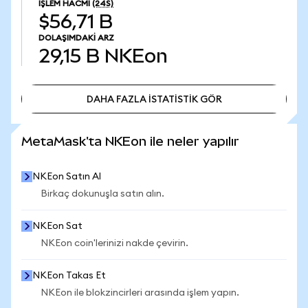
İŞLEM HACMI
(24S)
$56,71 B
DOLAŞIMDAKI ARZ
29,15 B
NKEon
DAHA FAZLA İSTATİSTİK GÖR
DAHA FAZLA İSTATİSTİK GÖR
MetaMask'ta NKEon ile neler yapılır
NKEon Satın Al
Birkaç dokunuşla satın alın.
NKEon Sat
NKEon coin'lerinizi nakde çevirin.
NKEon Takas Et
NKEon ile blokzincirleri arasında işlem yapın.