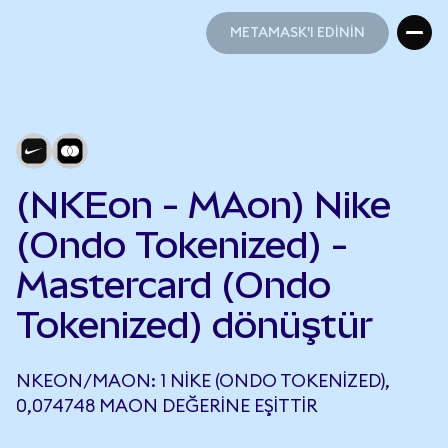
METAMASK'I EDİNİN
METAMASK'I EDİNİN
(NKEon - MAon) Nike
(Ondo Tokenized) -
Mastercard (Ondo
Tokenized) dönüştür
NKEON/MAON: 1 NIKE (ONDO TOKENIZED),
0,074748 MAON DEĞERINE EŞITTIR