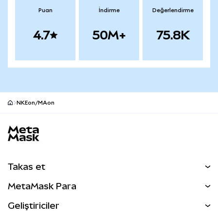
Puan
İndirme
Değerlendirme
4.7
50M+
75.8K
NKEon/MAon
MetaMask site alt bilgisi
Takas et
Takas İşlemleri
MetaMask Para
Tahmin Et
YENİ
Kripto Al
Geliştiriciler
Perps
YENİ
MetaMask Kart
Dökümantasyon