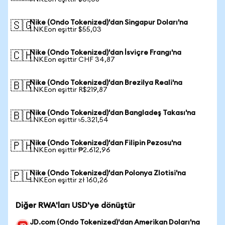
Nike (Ondo Tokenized)'dan Singapur Doları'na
🇸🇬
1 NKEon eşittir $55,03
Nike (Ondo Tokenized)'dan İsviçre Frangı'na
🇨🇭
1 NKEon eşittir CHF 34,87
Nike (Ondo Tokenized)'dan Brezilya Reali'na
🇧🇷
1 NKEon eşittir R$219,87
Nike (Ondo Tokenized)'dan Bangladeş Takası'na
🇧🇩
1 NKEon eşittir ৳5.321,54
Nike (Ondo Tokenized)'dan Filipin Pezosu'na
🇵🇭
1 NKEon eşittir ₱2.612,96
Nike (Ondo Tokenized)'dan Polonya Zlotisi'na
🇵🇱
1 NKEon eşittir zł 160,26
Diğer RWA'ları USD'ye dönüştür
JD.com (Ondo Tokenized)'dan Amerikan Doları'na