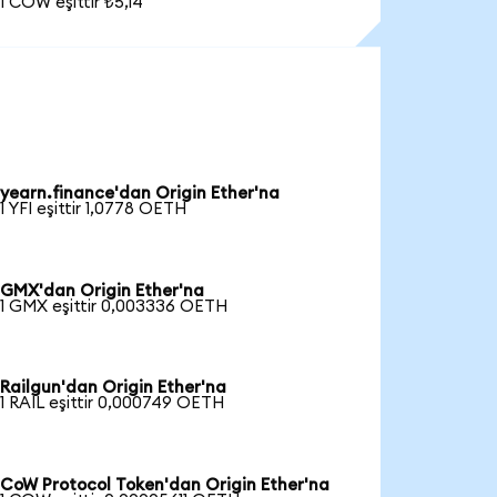
1 COW eşittir ₺5,14
yearn.finance'dan Origin Ether'na
1 YFI eşittir 1,0778 OETH
GMX'dan Origin Ether'na
1 GMX eşittir 0,003336 OETH
Railgun'dan Origin Ether'na
1 RAIL eşittir 0,000749 OETH
CoW Protocol Token'dan Origin Ether'na