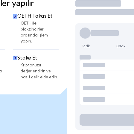
r yapılır
İşlem Yap
OETH Takas Et
OETH ile
blokzincirleri
arasında işlem
yapın.
15dk
30dk
Stake Et
Kriptonuzu
a
değerlendirin ve
pasif gelir elde edin.