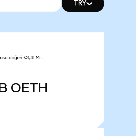
TRY
asa değeri ₺3,41 Mr .
 B
OETH