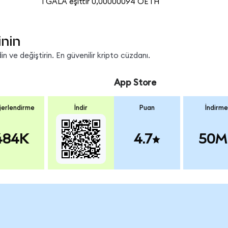
1 GALA eşittir 0,00000094 OETH
inin
 ve değiştirin. En güvenilir kripto cüzdanı.
App Store
erlendirme
İndir
Puan
İndirme
484K
4.7
50M