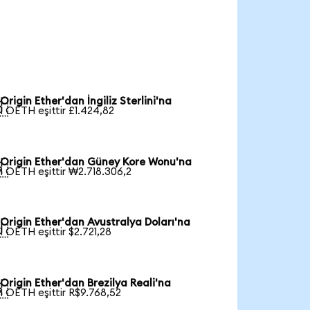
Origin Ether'dan İngiliz Sterlini'na

1 OETH eşittir £1.424,82
Origin Ether'dan Güney Kore Wonu'na

1 OETH eşittir ₩2.718.306,2
Origin Ether'dan Avustralya Doları'na

1 OETH eşittir $2.721,28
Origin Ether'dan Brezilya Reali'na

1 OETH eşittir R$9.768,52