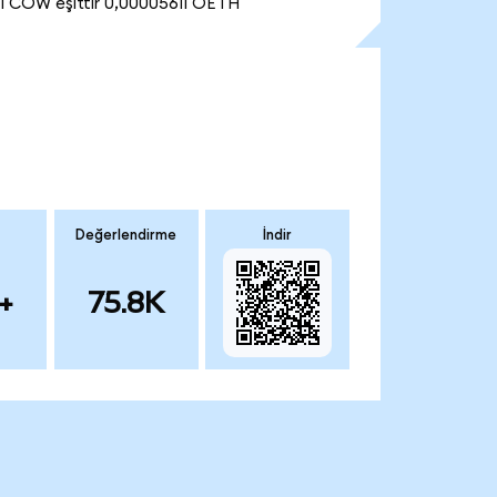
1 COW eşittir 0,00005611 OETH
Değerlendirme
İndir
+
75.8K