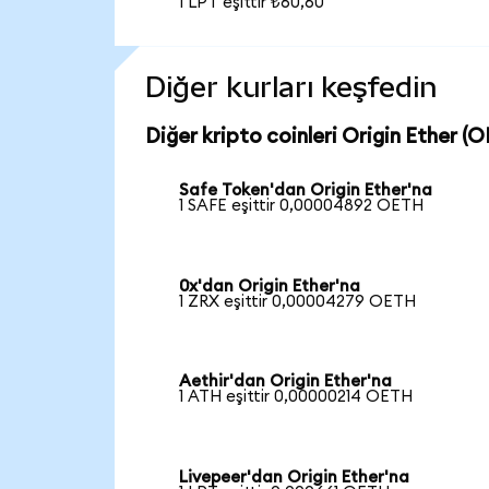
1 LPT eşittir ₺60,60
Diğer kurları keşfedin
Diğer kripto coinleri Origin Ether (O
Safe Token'dan Origin Ether'na
1 SAFE eşittir 0,00004892 OETH
0x'dan Origin Ether'na
1 ZRX eşittir 0,00004279 OETH
Aethir'dan Origin Ether'na
1 ATH eşittir 0,00000214 OETH
Livepeer'dan Origin Ether'na