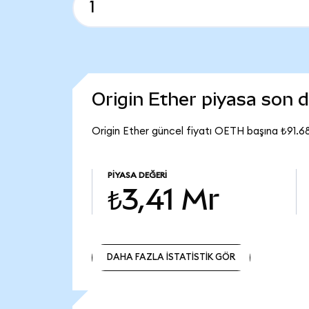
Origin Ether piyasa son
Origin Ether güncel fiyatı OETH başına ₺91.6
PIYASA DEĞERI
₺3,41 Mr
DAHA FAZLA İSTATİSTİK GÖR
DAHA FAZLA İSTATİSTİK GÖR