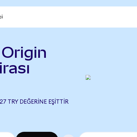
ci
Origin
irası
27 TRY DEĞERINE EŞITTIR