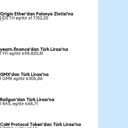
Origin Ether'dan Polonya Zlotisi'na

1 OETH eşittir zł 7.152,25
yearn.finance'dan Türk Lirası'na
1 YFI eşittir ₺98.820,81
GMX'dan Türk Lirası'na
1 GMX eşittir ₺305,86
Railgun'dan Türk Lirası'na
1 RAIL eşittir ₺68,71
CoW Protocol Token'dan Türk Lirası'na