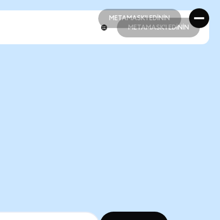
METAMASK'I EDİNİN
METAMASK'I EDİNİN
METAMASK'I EDİNİN
METAMASK'I EDİNİN