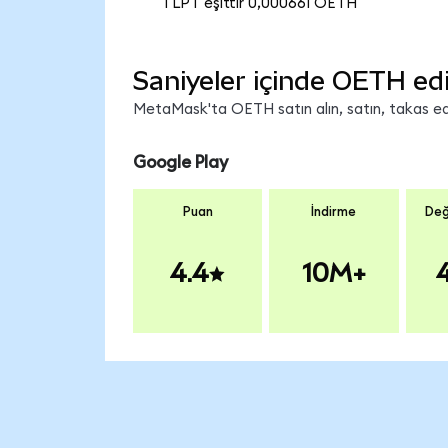
1 LPT eşittir 0,000661 OETH
Saniyeler içinde OETH ed
MetaMask'ta OETH satın alın, satın, takas edin
Google Play
Puan
İndirme
Değ
4.4
10M+