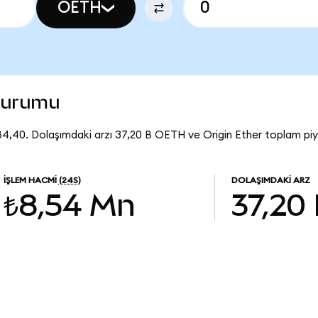
OETH
 durumu
84,40. Dolaşımdaki arzı 37,20 B OETH ve Origin Ether toplam piy
İŞLEM HACMI
(24S)
DOLAŞIMDAKI ARZ
₺8,54 Mn
37,20