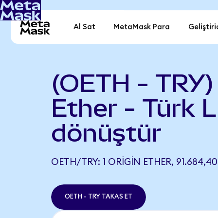
Al Sat
MetaMask Para
Geliştiri
(OETH - TRY) 
Ether - Türk L
dönüştür
OETH/TRY: 1 ORIGIN ETHER, 91.684,40
OETH - TRY TAKAS ET