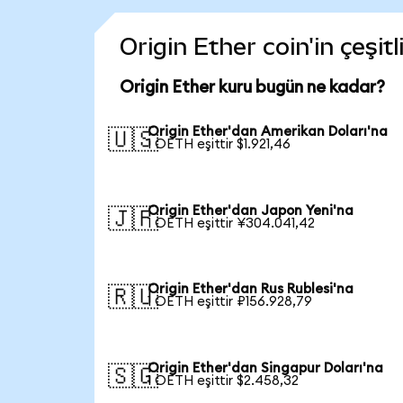
Origin Ether coin'in çeşit
Origin Ether kuru bugün ne kadar?
Origin Ether'dan Amerikan Doları'na
🇺🇸
1 OETH eşittir $1.921,46
Origin Ether'dan Japon Yeni'na
🇯🇵
1 OETH eşittir ¥304.041,42
Origin Ether'dan Rus Rublesi'na
🇷🇺
1 OETH eşittir ₽156.928,79
Origin Ether'dan Singapur Doları'na
🇸🇬
1 OETH eşittir $2.458,32