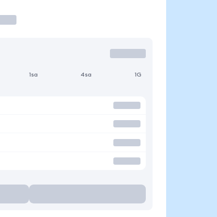
1sa
4sa
1G