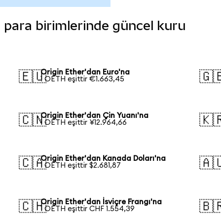
li para birimlerinde güncel kuru
Origin Ether'dan Euro'na
🇪🇺
🇬
1 OETH eşittir €1.663,45
Origin Ether'dan Çin Yuanı'na
🇨🇳
🇰
1 OETH eşittir ¥12.964,66
Origin Ether'dan Kanada Doları'na
🇨🇦
🇦
1 OETH eşittir $2.681,87
Origin Ether'dan İsviçre Frangı'na
🇨🇭
🇧
1 OETH eşittir CHF 1.554,39