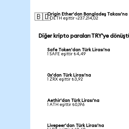
Origin Ether'dan Bangladeş Takası'na
🇧🇩
1 OETH eşittir ৳237.214,02
Diğer kripto paraları TRY'ye dönüşt
Safe Token'dan Türk Lirası'na
1 SAFE eşittir ₺4,49
0x'dan Türk Lirası'na
1 ZRX eşittir ₺3,92
Aethir'dan Türk Lirası'na
1 ATH eşittir ₺0,196
Livepeer'dan Türk Lirası'na