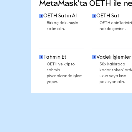
MetaMask'ta OETH ile nele
OETH Satın Al
OETH Sat
Birkaç dokunuşla
OETH coin'lerinizi
satın alın.
nakde çevirin.
Tahmin Et
Vadeli İşlemler
OETH ve kripto
50x kaldıraca
tahmin
kadar token'lard
piyasalarında işlem
uzun veya kısa
yapın.
pozisyon alın.