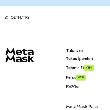
OETH/TRY
MetaMask site alt bilgisi
Takas et
Takas İşlemleri
Tahmin Et
YENİ
Perps
YENİ
RWA'lar
MetaMask Para