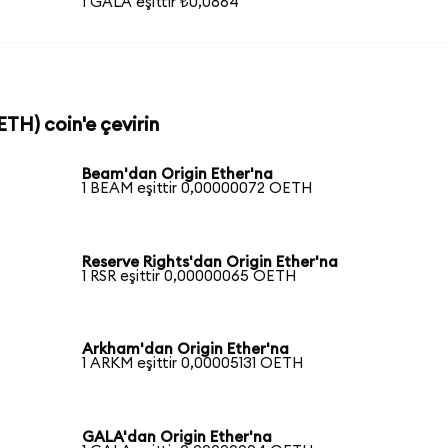
1 GALA eşittir ₺0,0864
ETH) coin'e çevirin
Beam'dan Origin Ether'na
1 BEAM eşittir 0,00000072 OETH
Reserve Rights'dan Origin Ether'na
1 RSR eşittir 0,00000065 OETH
Arkham'dan Origin Ether'na
1 ARKM eşittir 0,00005131 OETH
GALA'dan Origin Ether'na