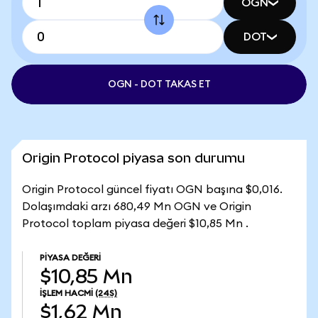
OGN
DOT
OGN - DOT TAKAS ET
Origin Protocol piyasa son durumu
Origin Protocol güncel fiyatı OGN başına $0,016.
Dolaşımdaki arzı 680,49 Mn OGN ve Origin
Protocol toplam piyasa değeri $10,85 Mn .
PIYASA DEĞERI
$10,85 Mn
İŞLEM HACMI
(24S)
$1,62 Mn