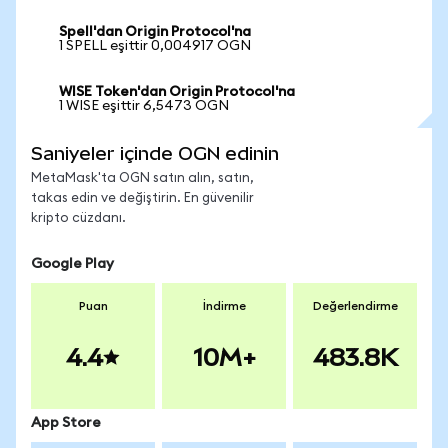
Spell'dan Origin Protocol'na
1 SPELL eşittir 0,004917 OGN
WISE Token'dan Origin Protocol'na
1 WISE eşittir 6,5473 OGN
Saniyeler içinde OGN edinin
MetaMask'ta OGN satın alın, satın,
takas edin ve değiştirin. En güvenilir
kripto cüzdanı.
Google Play
Puan
İndirme
Değerlendirme
4.4
10M+
483.8K
App Store