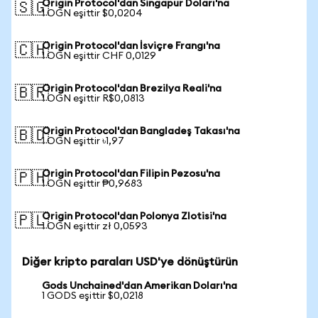
Origin Protocol'dan Singapur Doları'na
🇸🇬
1 OGN eşittir $0,0204
Origin Protocol'dan İsviçre Frangı'na
🇨🇭
1 OGN eşittir CHF 0,0129
Origin Protocol'dan Brezilya Reali'na
🇧🇷
1 OGN eşittir R$0,0813
Origin Protocol'dan Bangladeş Takası'na
🇧🇩
1 OGN eşittir ৳1,97
Origin Protocol'dan Filipin Pezosu'na
🇵🇭
1 OGN eşittir ₱0,9683
Origin Protocol'dan Polonya Zlotisi'na
🇵🇱
1 OGN eşittir zł 0,0593
Diğer kripto paraları USD'ye dönüştürün
Gods Unchained'dan Amerikan Doları'na
1 GODS eşittir $0,0218