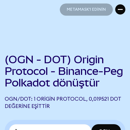
METAMASK'I EDİNİN
METAMASK'I EDİNİN
(OGN - DOT) Origin
Protocol - Binance-Peg
Polkadot dönüştür
OGN/DOT: 1 ORIGIN PROTOCOL, 0,019521 DOT
DEĞERINE EŞITTIR