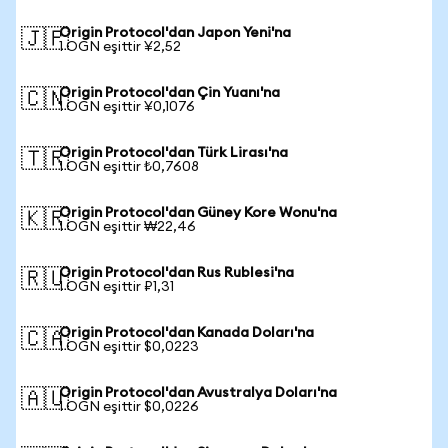
Origin Protocol'dan Japon Yeni'na
🇯🇵
1 OGN eşittir ¥2,52
Origin Protocol'dan Çin Yuanı'na
🇨🇳
1 OGN eşittir ¥0,1076
Origin Protocol'dan Türk Lirası'na
🇹🇷
1 OGN eşittir ₺0,7608
Origin Protocol'dan Güney Kore Wonu'na
🇰🇷
1 OGN eşittir ₩22,46
Origin Protocol'dan Rus Rublesi'na
🇷🇺
1 OGN eşittir ₽1,31
Origin Protocol'dan Kanada Doları'na
🇨🇦
1 OGN eşittir $0,0223
Origin Protocol'dan Avustralya Doları'na
🇦🇺
1 OGN eşittir $0,0226