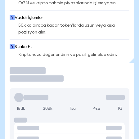
OGN ve kripto tahmin piyasalarında işlem yapın.
Vadeli İşlemler
50x kaldıraca kadar token'larda uzun veya kısa
pozisyon alın.
Stake Et
Kriptonuzu değerlendirin ve pasif gelir elde edin.
İşlem Yap
15dk
30dk
1sa
4sa
1G