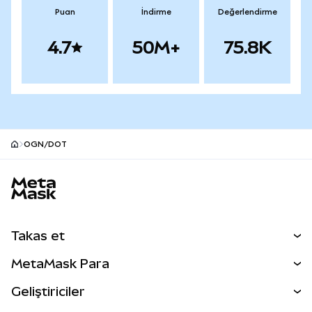
Puan
İndirme
Değerlendirme
4.7
50M+
75.8K
OGN/DOT
MetaMask site alt bilgisi
Takas et
Takas İşlemleri
MetaMask Para
Tahmin Et
YENİ
Kripto Al
Geliştiriciler
Perps
YENİ
MetaMask Kart
Dökümantasyon