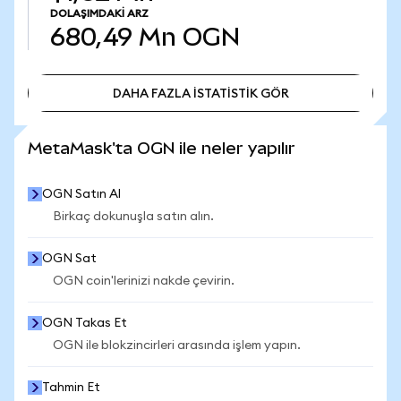
DOLAŞIMDAKI ARZ
680,49 Mn
OGN
DAHA FAZLA İSTATİSTİK GÖR
DAHA FAZLA İSTATİSTİK GÖR
MetaMask'ta OGN ile neler yapılır
OGN Satın Al
Birkaç dokunuşla satın alın.
OGN Sat
OGN coin'lerinizi nakde çevirin.
OGN Takas Et
OGN ile blokzincirleri arasında işlem yapın.
Tahmin Et