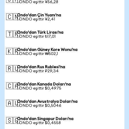
🇯🇵
1 ONDO eşittir ¥56,28
Ondo'dan Çin Yuanı'na
🇨🇳
1 ONDO eşittir ¥2,41
Ondo'dan Türk Lirası'na
🇹🇷
1 ONDO eşittir ₺17,01
Ondo'dan Güney Kore Wonu'na
🇰🇷
1 ONDO eşittir ₩502,1
Ondo'dan Rus Rublesi'na
🇷🇺
1 ONDO eşittir ₽29,34
Ondo'dan Kanada Doları'na
🇨🇦
1 ONDO eşittir $0,4975
Ondo'dan Avustralya Doları'na
🇦🇺
1 ONDO eşittir $0,5046
Ondo'dan Singapur Doları'na
🇸🇬
1 ONDO eşittir $0,4558