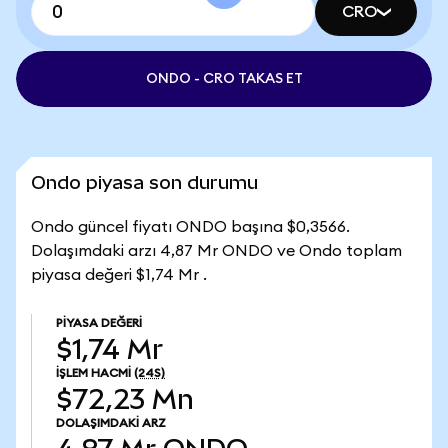
CRO
ONDO - CRO TAKAS ET
Ondo piyasa son durumu
Ondo güncel fiyatı ONDO başına $0,3566.
Dolaşımdaki arzı 4,87 Mr ONDO ve Ondo toplam
piyasa değeri $1,74 Mr .
PIYASA DEĞERI
$1,74 Mr
İŞLEM HACMI
(24S)
$72,23 Mn
DOLAŞIMDAKI ARZ