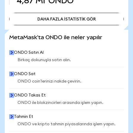
4,87 Mr
ONDO
DAHA FAZLA İSTATİSTİK GÖR
DAHA FAZLA İSTATİSTİK GÖR
MetaMask'ta ONDO ile neler yapılır
ONDO Satın Al
Birkaç dokunuşla satın alın.
ONDO Sat
ONDO coin'lerinizi nakde çevirin.
ONDO Takas Et
ONDO ile blokzincirleri arasında işlem yapın.
Tahmin Et
ONDO ve kripto tahmin piyasalarında işlem yapın.