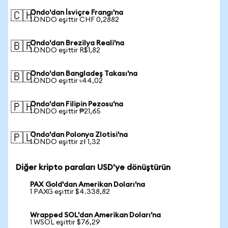
Ondo'dan İsviçre Frangı'na
🇨🇭
1 ONDO eşittir CHF 0,2882
Ondo'dan Brezilya Reali'na
🇧🇷
1 ONDO eşittir R$1,82
Ondo'dan Bangladeş Takası'na
🇧🇩
1 ONDO eşittir ৳44,02
Ondo'dan Filipin Pezosu'na
🇵🇭
1 ONDO eşittir ₱21,65
Ondo'dan Polonya Zlotisi'na
🇵🇱
1 ONDO eşittir zł 1,32
Diğer kripto paraları USD'ye dönüştürün
PAX Gold'dan Amerikan Doları'na
1 PAXG eşittir $4.338,82
Wrapped SOL'dan Amerikan Doları'na
1 WSOL eşittir $76,29