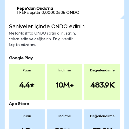
Pepe'dan Ondo'na
1 PEPE eşittir 0,00000805 ONDO
Saniyeler içinde ONDO edinin
MetaMask'ta ONDO satın alın, satın,
takas edin ve değiştirin. En güvenilir
kripto cüzdanı.
Google Play
Puan
İndirme
Değerlendirme
4.4
10M+
483.9K
App Store
Puan
İndirme
Değerlendirme