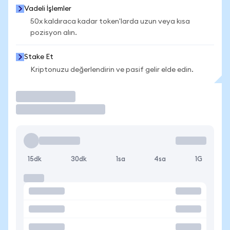
Vadeli İşlemler
50x kaldıraca kadar token'larda uzun veya kısa
pozisyon alın.
Stake Et
Kriptonuzu değerlendirin ve pasif gelir elde edin.
İşlem Yap
15dk
30dk
1sa
4sa
1G