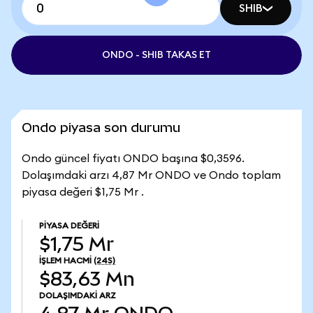
SHIB
ONDO - SHIB TAKAS ET
Ondo piyasa son durumu
Ondo güncel fiyatı ONDO başına $0,3596.
Dolaşımdaki arzı 4,87 Mr ONDO ve Ondo toplam
piyasa değeri $1,75 Mr .
PIYASA DEĞERI
$1,75 Mr
İŞLEM HACMI
(24S)
$83,63 Mn
DOLAŞIMDAKI ARZ