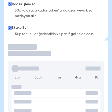
Vadeli İşlemler
50x kaldıraca kadar token'larda uzun veya kısa
pozisyon alın.
Stake Et
Kriptonuzu değerlendirin ve pasif gelir elde edin.
İşlem Yap
15dk
30dk
1sa
4sa
1G