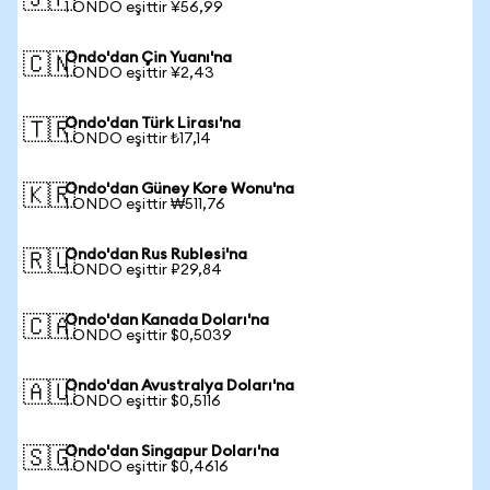
🇯🇵
1 ONDO eşittir ¥56,99
Ondo'dan Çin Yuanı'na
🇨🇳
1 ONDO eşittir ¥2,43
Ondo'dan Türk Lirası'na
🇹🇷
1 ONDO eşittir ₺17,14
Ondo'dan Güney Kore Wonu'na
🇰🇷
1 ONDO eşittir ₩511,76
Ondo'dan Rus Rublesi'na
🇷🇺
1 ONDO eşittir ₽29,84
Ondo'dan Kanada Doları'na
🇨🇦
1 ONDO eşittir $0,5039
Ondo'dan Avustralya Doları'na
🇦🇺
1 ONDO eşittir $0,5116
Ondo'dan Singapur Doları'na
🇸🇬
1 ONDO eşittir $0,4616