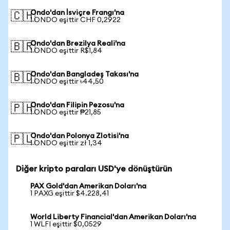
Ondo'dan İsviçre Frangı'na
🇨🇭
1 ONDO eşittir CHF 0,2922
Ondo'dan Brezilya Reali'na
🇧🇷
1 ONDO eşittir R$1,84
Ondo'dan Bangladeş Takası'na
🇧🇩
1 ONDO eşittir ৳44,50
Ondo'dan Filipin Pezosu'na
🇵🇭
1 ONDO eşittir ₱21,85
Ondo'dan Polonya Zlotisi'na
🇵🇱
1 ONDO eşittir zł 1,34
Diğer kripto paraları USD'ye dönüştürün
PAX Gold'dan Amerikan Doları'na
1 PAXG eşittir $4.228,41
World Liberty Financial'dan Amerikan Doları'na
1 WLFI eşittir $0,0529