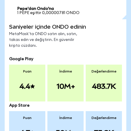
Pepe'dan Ondo'na
1 PEPE eşittir 0,00000781 ONDO
Saniyeler içinde ONDO edinin
MetaMask'ta ONDO satın alın, satın,
takas edin ve değiştirin. En güvenilir
kripto cüzdanı.
Google Play
Puan
İndirme
Değerlendirme
4.4
10M+
483.7K
App Store
Puan
İndirme
Değerlendirme