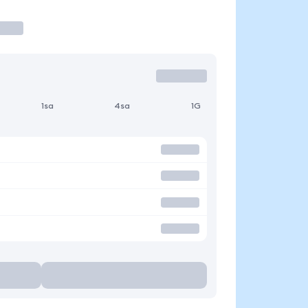
1sa
4sa
1G