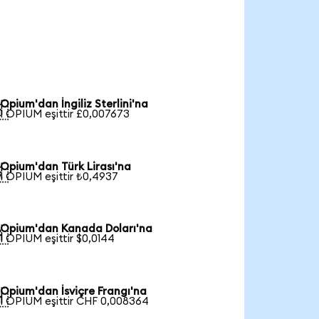
Opium'dan İngiliz Sterlini'na

1 OPIUM eşittir £0,007673
Opium'dan Türk Lirası'na

1 OPIUM eşittir ₺0,4937
Opium'dan Kanada Doları'na

1 OPIUM eşittir $0,0144
Opium'dan İsviçre Frangı'na

1 OPIUM eşittir CHF 0,008364