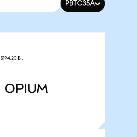
PBTC35A
$194,20 B .
n
OPIUM