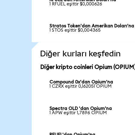
1 RFUEL eşittir $0,000626
Stratos Token'dan Amerikan Doları'na
1 STOS eşittir $0,004365
Diğer kurları keşfedin
Diğer kripto coinleri Opium (OPIUM) 
Compound 0x'dan Opium'na
1 CZRX eşittir 0,162051 OPIUM
Spectra OLD 'dan Opium'na
1 APW eşittir 1,7896 OPIUM
RFUEL'dan Opium'na