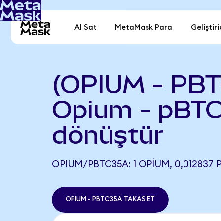
Al Sat
MetaMask Para
Geliştiri
(OPIUM - PB
Opium - pBT
dönüştür
OPIUM/PBTC35A: 1 OPIUM, 0,012837 
OPIUM - PBTC35A TAKAS ET