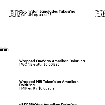
Opium'dan Bangladeş Takası'na
🇧🇩
🇵
1 OPIUM eşittir ৳1,28
ürün
Wrapped One'dan Amerikan Doları'na
1 WONE eşittir $0,001223
Wrapped MIR Token'dan Amerikan
Doları'na
1 MIR eşittir $0,002812
pBTC35A'dan Amerikan Doları'na