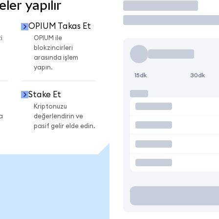
er yapılır
İşlem Yap
OPIUM Takas Et
i
OPIUM ile
blokzincirleri
arasında işlem
yapın.
15dk
30dk
Stake Et
Kriptonuzu
a
değerlendirin ve
pasif gelir elde edin.