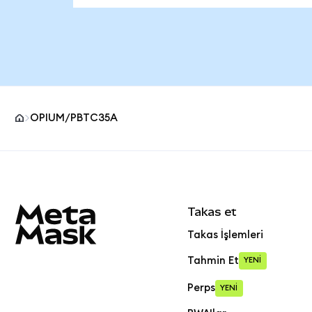
OPIUM/PBTC35A
MetaMask site alt bilgisi
Takas et
Takas İşlemleri
Tahmin Et
YENİ
Perps
YENİ