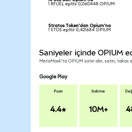
1 RFUEL eşittir 0,060448 OPIUM
Stratos Token'dan Opium'na
1 STOS eşittir 0,421684 OPIUM
Saniyeler içinde OPIUM e
MetaMask'ta OPIUM satın alın, satın, takas edi
Google Play
Puan
İndirme
Değ
4.4
10M+
4