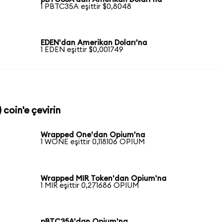
1 PBTC35A eşittir $0,8048
EDEN'dan Amerikan Doları'na
1 EDEN eşittir $0,001749
coin'e çevirin
Wrapped One'dan Opium'na
1 WONE eşittir 0,118106 OPIUM
Wrapped MIR Token'dan Opium'na
1 MIR eşittir 0,271686 OPIUM
pBTC35A'dan Opium'na