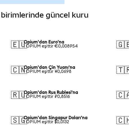
a birimlerinde güncel kuru
Opium'dan Euro'na
🇪🇺
🇬
1 OPIUM eşittir €0,008954
Opium'dan Çin Yuanı'na
🇨🇳
🇹
1 OPIUM eşittir ¥0,0698
Opium'dan Rus Rublesi'na
🇷🇺
🇨
1 OPIUM eşittir ₽0,8516
Opium'dan Singapur Doları'na
🇸🇬
🇨
1 OPIUM eşittir $0,0132