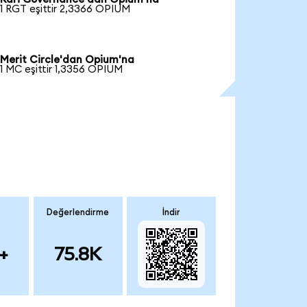
1 RGT eşittir 2,3366 OPIUM
Merit Circle'dan Opium'na
1 MC eşittir 1,3356 OPIUM
Değerlendirme
İndir
+
75.8K