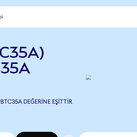
ci
TC35A)
C35A
PBTC35A DEĞERINE EŞITTIR