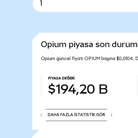
Opium piyasa son duru
Opium güncel fiyatı OPIUM başına $0,0104. D
PIYASA DEĞERI
$194,20 B
DAHA FAZLA İSTATİSTİK GÖR
DAHA FAZLA İSTATİSTİK GÖR