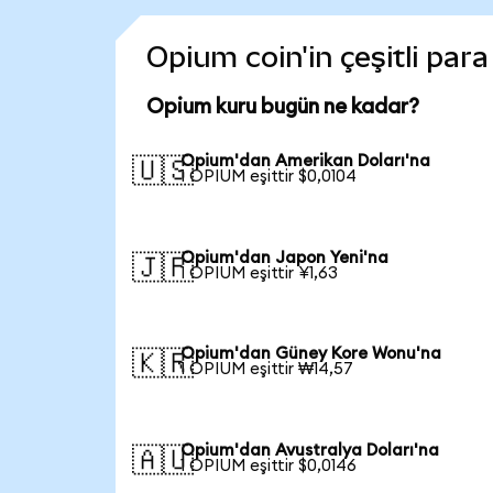
Opium coin'in çeşitli par
Opium kuru bugün ne kadar?
Opium'dan Amerikan Doları'na
🇺🇸
1 OPIUM eşittir $0,0104
Opium'dan Japon Yeni'na
🇯🇵
1 OPIUM eşittir ¥1,63
Opium'dan Güney Kore Wonu'na
🇰🇷
1 OPIUM eşittir ₩14,57
Opium'dan Avustralya Doları'na
🇦🇺
1 OPIUM eşittir $0,0146