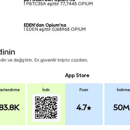
1 PBTC35A eşittir 77,7445 OPIUM
EDEN'dan Opium'na
1 EDEN eşittir 0,168968 OPIUM
dinin
n ve değiştirin. En güvenilir kripto cüzdanı.
App Store
erlendirme
İndir
Puan
İndirme
83.8K
4.7
50M