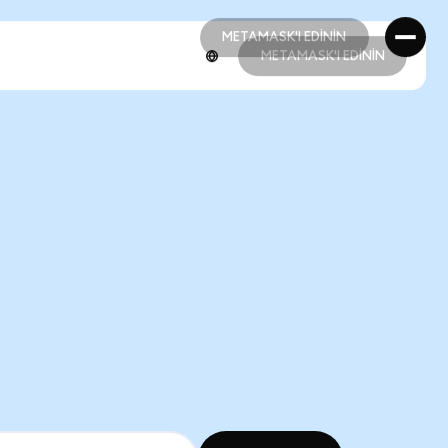
METAMASK'I EDİNİN
METAMASK'I EDİNİN
METAMASK'I EDİNİN
METAMASK'I EDİNİN