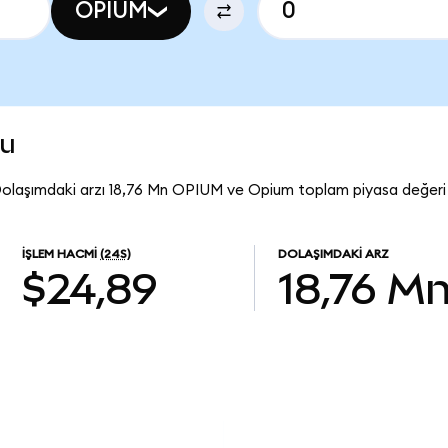
OPIUM
mu
olaşımdaki arzı 18,76 Mn OPIUM ve Opium toplam piyasa değeri 
İŞLEM HACMI
(24S)
DOLAŞIMDAKI ARZ
$24,89
18,76 M