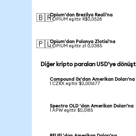
Opium'dan Brezilya Reali'na
🇧🇷
1 OPIUM eşittir R$0,0528
Opium'dan Polonya Zlotisi'na
🇵🇱
1 OPIUM eşittir zł 0,0385
Diğer kripto paraları USD'ye dönüşt
Compound 0x'dan Amerikan Doları'na
1 CZRX eşittir $0,001677
Spectra OLD 'dan Amerikan Doları'na
1 APW eşittir $0,0185
RFUEL'dan Amerikan Doları'na