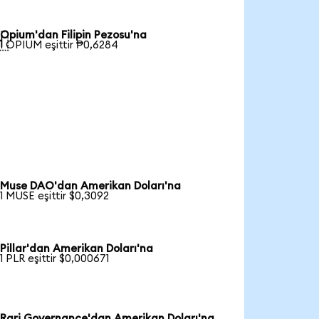
Opium'dan Filipin Pezosu'na

1 OPIUM eşittir ₱0,6284
Muse DAO'dan Amerikan Doları'na
1 MUSE eşittir $0,3092
Pillar'dan Amerikan Doları'na
1 PLR eşittir $0,000671
Rari Governance'dan Amerikan Doları'na