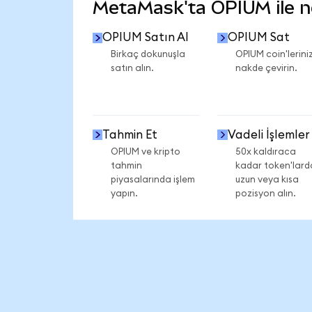
MetaMask'ta OPIUM ile nel
OPIUM Satın Al
OPIUM Sat
Birkaç dokunuşla
OPIUM coin'leriniz
satın alın.
nakde çevirin.
Tahmin Et
Vadeli İşlemler
OPIUM ve kripto
50x kaldıraca
tahmin
kadar token'lard
piyasalarında işlem
uzun veya kısa
yapın.
pozisyon alın.