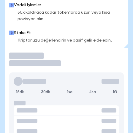
Vadeli İşlemler
50x kaldıraca kadar token'larda uzun veya kısa
pozisyon alın.
Stake Et
Kriptonuzu değerlendirin ve pasif gelir elde edin.
İşlem Yap
15dk
30dk
1sa
4sa
1G