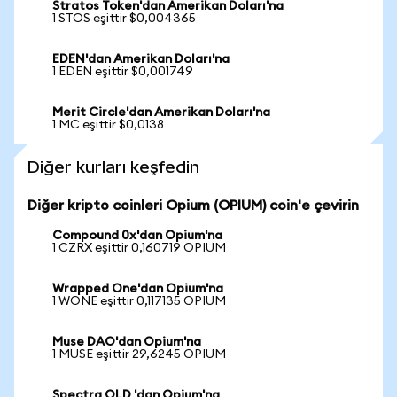
Stratos Token'dan Amerikan Doları'na
1 STOS eşittir $0,004365
EDEN'dan Amerikan Doları'na
1 EDEN eşittir $0,001749
Merit Circle'dan Amerikan Doları'na
1 MC eşittir $0,0138
Diğer kurları keşfedin
Diğer kripto coinleri Opium (OPIUM) coin'e çevirin
Compound 0x'dan Opium'na
1 CZRX eşittir 0,160719 OPIUM
Wrapped One'dan Opium'na
1 WONE eşittir 0,117135 OPIUM
Muse DAO'dan Opium'na
1 MUSE eşittir 29,6245 OPIUM
Spectra OLD 'dan Opium'na