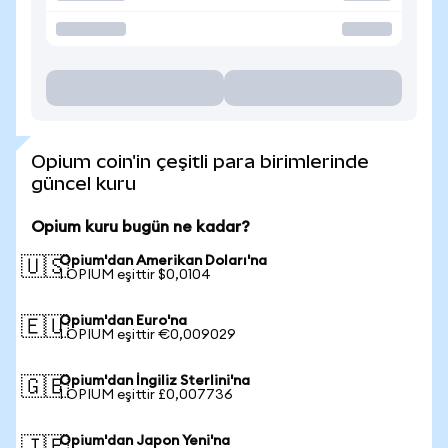
Opium coin'in çeşitli para birimlerinde
güncel kuru
Opium kuru bugün ne kadar?
Opium'dan Amerikan Doları'na
🇺🇸
1 OPIUM eşittir $0,0104
Opium'dan Euro'na
🇪🇺
1 OPIUM eşittir €0,009029
Opium'dan İngiliz Sterlini'na
🇬🇧
1 OPIUM eşittir £0,007736
Opium'dan Japon Yeni'na