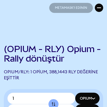
METAMASK'I EDİNİN
METAMASK'I EDİNİN
(OPIUM - RLY) Opium -
Rally dönüştür
OPIUM/RLY: 1 OPIUM, 388,1443 RLY DEĞERINE
EŞITTIR
OPIUM