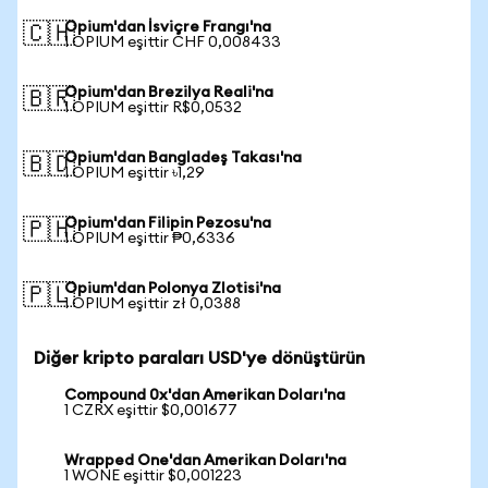
Opium'dan İsviçre Frangı'na
🇨🇭
1 OPIUM eşittir CHF 0,008433
Opium'dan Brezilya Reali'na
🇧🇷
1 OPIUM eşittir R$0,0532
Opium'dan Bangladeş Takası'na
🇧🇩
1 OPIUM eşittir ৳1,29
Opium'dan Filipin Pezosu'na
🇵🇭
1 OPIUM eşittir ₱0,6336
Opium'dan Polonya Zlotisi'na
🇵🇱
1 OPIUM eşittir zł 0,0388
Diğer kripto paraları USD'ye dönüştürün
Compound 0x'dan Amerikan Doları'na
1 CZRX eşittir $0,001677
Wrapped One'dan Amerikan Doları'na
1 WONE eşittir $0,001223