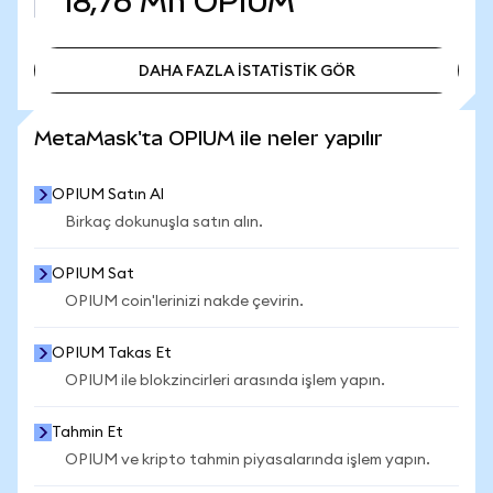
18,76 Mn
OPIUM
DAHA FAZLA İSTATİSTİK GÖR
DAHA FAZLA İSTATİSTİK GÖR
MetaMask'ta OPIUM ile neler yapılır
OPIUM Satın Al
Birkaç dokunuşla satın alın.
OPIUM Sat
OPIUM coin'lerinizi nakde çevirin.
OPIUM Takas Et
OPIUM ile blokzincirleri arasında işlem yapın.
Tahmin Et
OPIUM ve kripto tahmin piyasalarında işlem yapın.