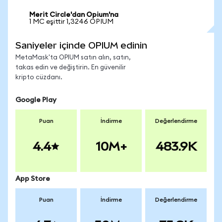
Merit Circle'dan Opium'na
1 MC eşittir 1,3246 OPIUM
Saniyeler içinde OPIUM edinin
MetaMask'ta OPIUM satın alın, satın,
takas edin ve değiştirin. En güvenilir
kripto cüzdanı.
Google Play
Puan
İndirme
Değerlendirme
4.4
10M+
483.9K
App Store
Puan
İndirme
Değerlendirme