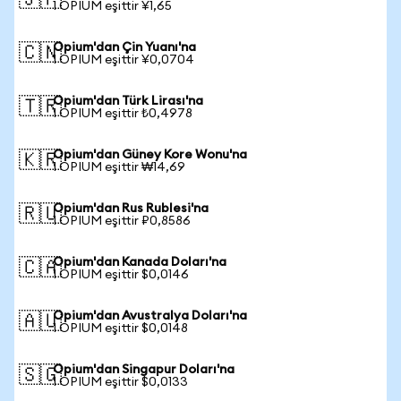
🇯🇵
1 OPIUM eşittir ¥1,65
Opium'dan Çin Yuanı'na
🇨🇳
1 OPIUM eşittir ¥0,0704
Opium'dan Türk Lirası'na
🇹🇷
1 OPIUM eşittir ₺0,4978
Opium'dan Güney Kore Wonu'na
🇰🇷
1 OPIUM eşittir ₩14,69
Opium'dan Rus Rublesi'na
🇷🇺
1 OPIUM eşittir ₽0,8586
Opium'dan Kanada Doları'na
🇨🇦
1 OPIUM eşittir $0,0146
Opium'dan Avustralya Doları'na
🇦🇺
1 OPIUM eşittir $0,0148
Opium'dan Singapur Doları'na
🇸🇬
1 OPIUM eşittir $0,0133