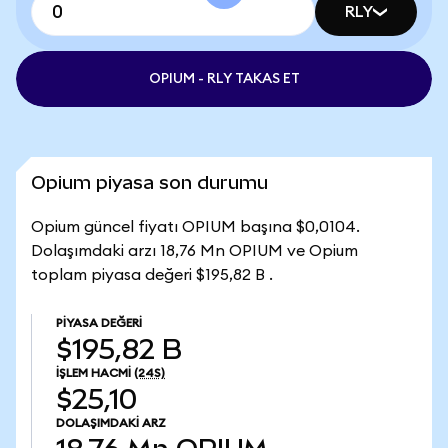
RLY
OPIUM - RLY TAKAS ET
Opium piyasa son durumu
Opium güncel fiyatı OPIUM başına $0,0104.
Dolaşımdaki arzı 18,76 Mn OPIUM ve Opium
toplam piyasa değeri $195,82 B .
PIYASA DEĞERI
$195,82 B
İŞLEM HACMI
(24S)
$25,10
DOLAŞIMDAKI ARZ