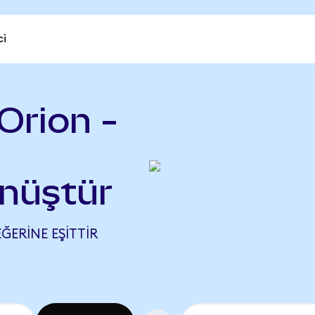
ci
Orion -
önüştür
EĞERINE EŞITTIR