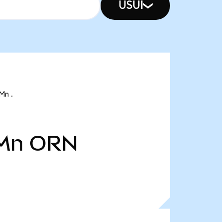
USUI
Mn .
 Mn
ORN