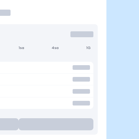
1sa
4sa
1G