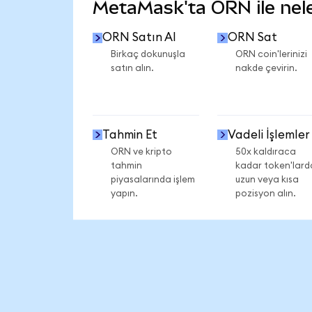
MetaMask'ta ORN ile neler
ORN Satın Al
ORN Sat
Birkaç dokunuşla
ORN coin'lerinizi
satın alın.
nakde çevirin.
Tahmin Et
Vadeli İşlemler
ORN ve kripto
50x kaldıraca
tahmin
kadar token'lard
piyasalarında işlem
uzun veya kısa
yapın.
pozisyon alın.