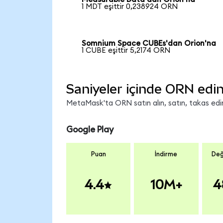
1 MDT eşittir 0,238924 ORN
Somnium Space CUBEs'dan Orion'na
1 CUBE eşittir 5,2174 ORN
Saniyeler içinde ORN edin
MetaMask'ta ORN satın alın, satın, takas edin 
Google Play
Puan
İndirme
Değ
4.4
10M+
4