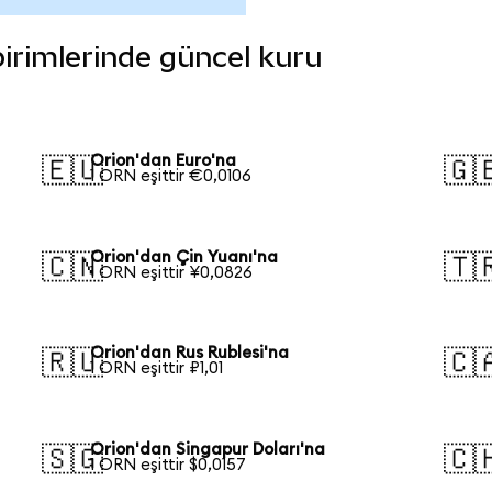
 birimlerinde güncel kuru
Orion'dan Euro'na
🇪🇺
🇬
1 ORN eşittir €0,0106
Orion'dan Çin Yuanı'na
🇨🇳
🇹
1 ORN eşittir ¥0,0826
Orion'dan Rus Rublesi'na
🇷🇺
🇨
1 ORN eşittir ₽1,01
Orion'dan Singapur Doları'na
🇸🇬
🇨
1 ORN eşittir $0,0157