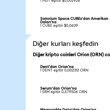
1 MDT eşittir $0,002926
Somnium Space CUBEs'dan Amerikan
Doları'na
1 CUBE eşittir $0,0639
Diğer kurları keşfedin
Diğer kripto coinleri Orion (ORN) coi
Dent'dan Orion'na
1 DENT eşittir 0,002312 ORN
Serum'dan Orion'na
1 SRM eşittir 0,579506 ORN
Measurable Data'dan Orion'na