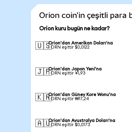
Orion coin'in çeşitli para
Orion kuru bugün ne kadar?
Orion'dan Amerikan Doları'na
🇺🇸
1 ORN eşittir $0,0122
Orion'dan Japon Yeni'na
🇯🇵
1 ORN eşittir ¥1,93
Orion'dan Güney Kore Wonu'na
🇰🇷
1 ORN eşittir ₩17,24
Orion'dan Avustralya Doları'na
🇦🇺
1 ORN eşittir $0,0173