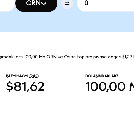
ORN
u
şımdaki arzı 100,00 Mn ORN ve Orion toplam piyasa değeri $1,22 
İŞLEM HACMI
(24S)
DOLAŞIMDAKI ARZ
$81,62
100,00