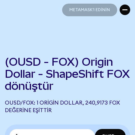
METAMASK'I EDİNİN
METAMASK'I EDİNİN
(OUSD - FOX) Origin
Dollar - ShapeShift FOX
dönüştür
OUSD/FOX: 1 ORIGIN DOLLAR, 240,9173 FOX
DEĞERINE EŞITTIR