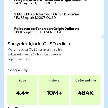
Aragon Network Token'dan Origin Dollar'na
1 ANT eşittir 0,118183 OUSD
STASIS EURS Token'dan Origin Dollar'na
1 EURS eşittir 1,2007 OUSD
PolkastarterToken'dan Origin Dollar'na
1 POLS eşittir 0,050944 OUSD
Saniyeler içinde OUSD edinin
MetaMask'ta OUSD satın alın, satın,
takas edin ve değiştirin. En güvenilir
kripto cüzdanı.
Google Play
Puan
İndirme
Değerlendirme
4.4
10M+
484K