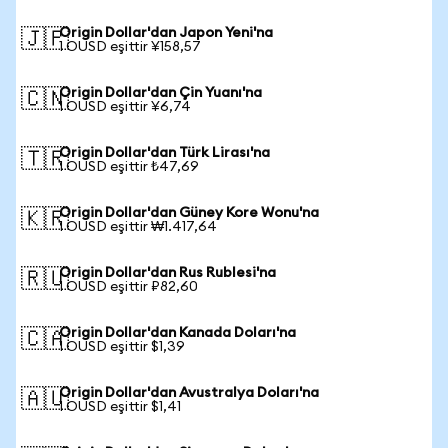
Origin Dollar'dan Japon Yeni'na
🇯🇵
1 OUSD eşittir ¥158,57
Origin Dollar'dan Çin Yuanı'na
🇨🇳
1 OUSD eşittir ¥6,74
Origin Dollar'dan Türk Lirası'na
🇹🇷
1 OUSD eşittir ₺47,69
Origin Dollar'dan Güney Kore Wonu'na
🇰🇷
1 OUSD eşittir ₩1.417,64
Origin Dollar'dan Rus Rublesi'na
🇷🇺
1 OUSD eşittir ₽82,60
Origin Dollar'dan Kanada Doları'na
🇨🇦
1 OUSD eşittir $1,39
Origin Dollar'dan Avustralya Doları'na
🇦🇺
1 OUSD eşittir $1,41