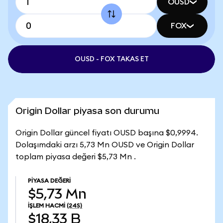
OUSD
FOX
OUSD - FOX TAKAS ET
Origin Dollar piyasa son durumu
Origin Dollar güncel fiyatı OUSD başına $0,9994.
Dolaşımdaki arzı 5,73 Mn OUSD ve Origin Dollar
toplam piyasa değeri $5,73 Mn .
PIYASA DEĞERI
$5,73 Mn
İŞLEM HACMI
(24S)
$18,33 B