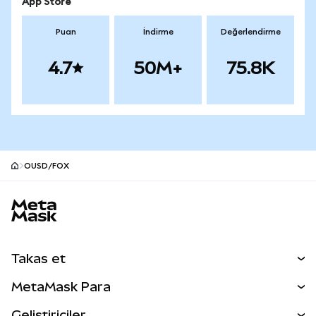
App Store
Puan
İndirme
Değerlendirme
4.7
50M+
75.8K
OUSD/FOX
MetaMask site alt bilgisi
Takas et
Takas İşlemleri
MetaMask Para
Tahmin Et
YENİ
Kripto Al
Geliştiriciler