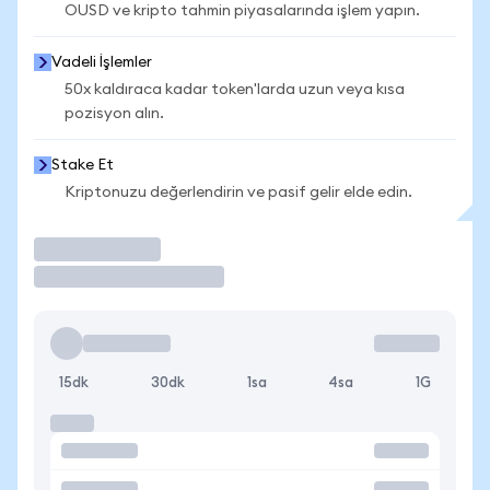
OUSD ve kripto tahmin piyasalarında işlem yapın.
Vadeli İşlemler
50x kaldıraca kadar token'larda uzun veya kısa
pozisyon alın.
Stake Et
Kriptonuzu değerlendirin ve pasif gelir elde edin.
İşlem Yap
15dk
30dk
1sa
4sa
1G