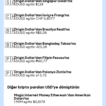
Origin Dollar'dan Singapur Doları'na
🇸🇬
1 OUSD eşittir $1,28
Origin Dollar'dan İsviçre Frangı'na
🇨🇭
1 OUSD eşittir CHF 0,8077
Origin Dollar'dan Brezilya Reali'na
🇧🇷
1 OUSD eşittir R$5,08
Origin Dollar'dan Bangladeş Takası'na
🇧🇩
1 OUSD eşittir ৳123,38
Origin Dollar'dan Filipin Pezosu'na
🇵🇭
1 OUSD eşittir ₱60,77
Origin Dollar'dan Polonya Zlotisi'na
🇵🇱
1 OUSD eşittir zł 3,72
Diğer kripto paraları USD'ye dönüştürün
Magic Internet Money Ethereum 'dan Amerikan
Doları'na
1 MIM eşittir $0,1078