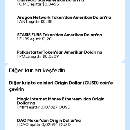
OmiseGO'dan Amerikan Doları'na
1 OMG eşittir $0,0453
Aragon Network Token'dan Amerikan Doları'na
1 ANT eşittir $0,1181
STASIS EURS Token'dan Amerikan Doları'na
1 EURS eşittir $1,20
PolkastarterToken'dan Amerikan Doları'na
1 POLS eşittir $0,0509
Diğer kurları keşfedin
Diğer kripto coinleri Origin Dollar (OUSD) coin'e
çevirin
Magic Internet Money Ethereum 'dan Origin
Dollar'na
1 MIM eşittir 0,107827 OUSD
DAO Maker'dan Origin Dollar'na
1 DAO eşittir 0,021914 OUSD