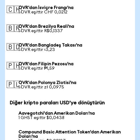
OVR'dan İsviçre Frangı'na
🇨🇭
1 OVR eşittir CHF 0,0212
OVR'dan Brezilya Reali'na
🇧🇷
1 OVR eşittir R$0,1337
OVR'dan Bangladeş Takası'na
🇧🇩
1 OVR eşittir ৳3,23
OVR'dan Filipin Pezosu'na
🇵🇭
1 OVR eşittir ₱1,59
OVR'dan Polonya Zlotisi'na
🇵🇱
1 OVR eşittir zł 0,0975
Diğer kripto paraları USD'ye dönüştürün
Aavegotchi'dan Amerikan Doları'na
1 GHST eşittir $0,0438
Compound Basic Attention Token'dan Amerikan
Doları'na