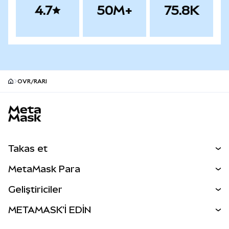
4.7
50M+
75.8K
OVR/RARI
MetaMask site alt bilgisi
Takas et
Takas İşlemleri
MetaMask Para
Tahmin Et
YENİ
Kripto Al
Geliştiriciler
Perps
YENİ
MetaMask Kart
Dökümantasyon
METAMASK'İ EDİN
RWA'lar
mUSD
YENİ
Kontrol Paneli
İşlem Kalkanı