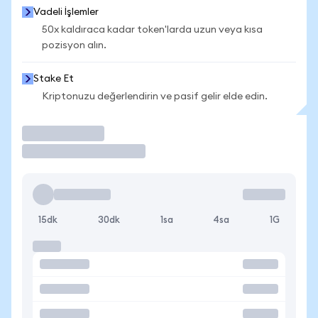
Vadeli İşlemler
50x kaldıraca kadar token'larda uzun veya kısa
pozisyon alın.
Stake Et
Kriptonuzu değerlendirin ve pasif gelir elde edin.
İşlem Yap
15dk
30dk
1sa
4sa
1G