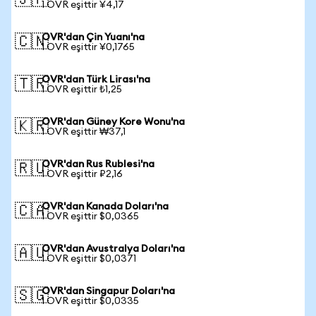
🇯🇵
1 OVR eşittir ¥4,17
OVR'dan Çin Yuanı'na
🇨🇳
1 OVR eşittir ¥0,1765
OVR'dan Türk Lirası'na
🇹🇷
1 OVR eşittir ₺1,25
OVR'dan Güney Kore Wonu'na
🇰🇷
1 OVR eşittir ₩37,1
OVR'dan Rus Rublesi'na
🇷🇺
1 OVR eşittir ₽2,16
OVR'dan Kanada Doları'na
🇨🇦
1 OVR eşittir $0,0365
OVR'dan Avustralya Doları'na
🇦🇺
1 OVR eşittir $0,0371
OVR'dan Singapur Doları'na
🇸🇬
1 OVR eşittir $0,0335