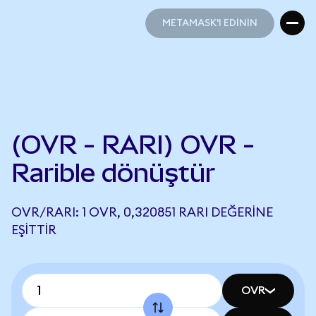
METAMASK'I EDİNİN
METAMASK'I EDİNİN
(OVR - RARI) OVR -
Rarible dönüştür
OVR/RARI: 1 OVR, 0,320851 RARI DEĞERINE
EŞITTIR
OVR