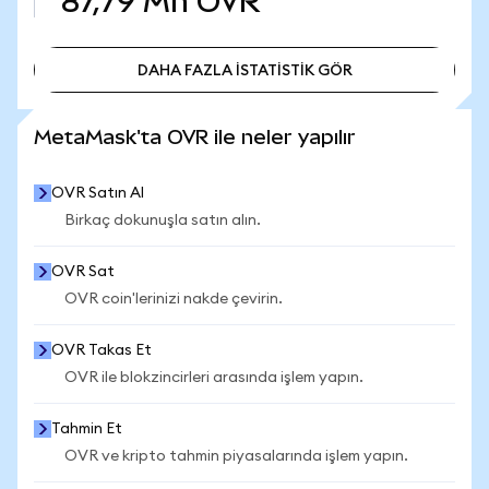
87,79 Mn
OVR
DAHA FAZLA İSTATİSTİK GÖR
DAHA FAZLA İSTATİSTİK GÖR
MetaMask'ta OVR ile neler yapılır
OVR Satın Al
Birkaç dokunuşla satın alın.
OVR Sat
OVR coin'lerinizi nakde çevirin.
OVR Takas Et
OVR ile blokzincirleri arasında işlem yapın.
Tahmin Et
OVR ve kripto tahmin piyasalarında işlem yapın.