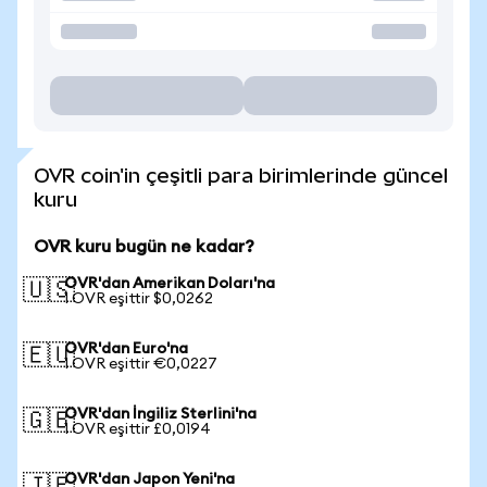
OVR coin'in çeşitli para birimlerinde güncel
kuru
OVR kuru bugün ne kadar?
OVR'dan Amerikan Doları'na
🇺🇸
1 OVR eşittir $0,0262
OVR'dan Euro'na
🇪🇺
1 OVR eşittir €0,0227
OVR'dan İngiliz Sterlini'na
🇬🇧
1 OVR eşittir £0,0194
OVR'dan Japon Yeni'na