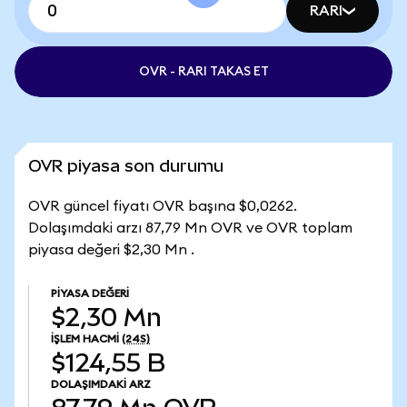
RARI
OVR - RARI TAKAS ET
OVR piyasa son durumu
OVR güncel fiyatı OVR başına $0,0262.
Dolaşımdaki arzı 87,79 Mn OVR ve OVR toplam
piyasa değeri $2,30 Mn .
PIYASA DEĞERI
$2,30 Mn
İŞLEM HACMI
(24S)
$124,55 B
DOLAŞIMDAKI ARZ