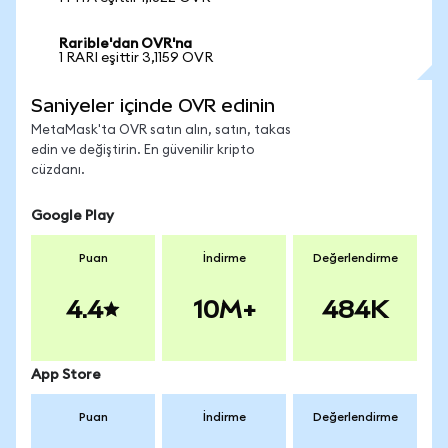
Rarible'dan OVR'na
1 RARI eşittir 3,1159 OVR
Saniyeler içinde OVR edinin
MetaMask'ta OVR satın alın, satın, takas
edin ve değiştirin. En güvenilir kripto
cüzdanı.
Google Play
Puan
İndirme
Değerlendirme
4.4
10M+
484K
App Store
Puan
İndirme
Değerlendirme