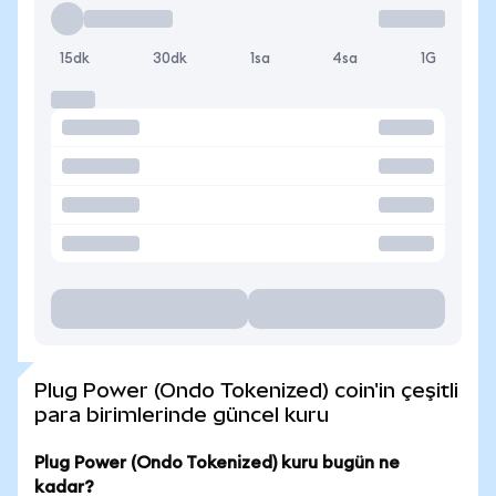
15dk
30dk
1sa
4sa
1G
Plug Power (Ondo Tokenized) coin'in çeşitli
para birimlerinde güncel kuru
Plug Power (Ondo Tokenized) kuru bugün ne
kadar?