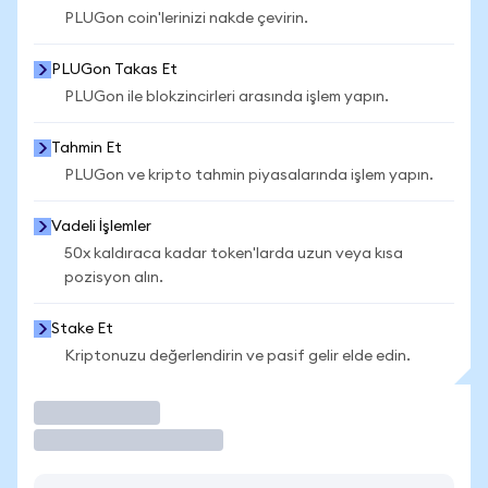
PLUGon coin'lerinizi nakde çevirin.
PLUGon Takas Et
PLUGon ile blokzincirleri arasında işlem yapın.
Tahmin Et
PLUGon ve kripto tahmin piyasalarında işlem yapın.
Vadeli İşlemler
50x kaldıraca kadar token'larda uzun veya kısa
pozisyon alın.
Stake Et
Kriptonuzu değerlendirin ve pasif gelir elde edin.
İşlem Yap