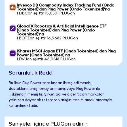
Invesco DB Commodity Index Tracking Fund (Ondo
Tokenized)'dan Plug Power (Ondo Tokenized)'na
1 DBCon eşittir 13,0591 PLUGon
Global X Robotics & Artificial Intelligence ETF
(Ondo Tokenized)'dan Plug Power (Ondo
Tokenized)'na
1 BOTZon eşittir 16,9682 PLUGon
iShares MSCI Japan ETF (Ondo Tokenized)'dan Plug
Power (Ondo Tokenized)'na
1 EWJon eşittir 43,9318 PLUGon
Sorumluluk Reddi
Bu ürün Plug Power tarafından ihraç edilmemiş,
desteklenmemiş, onaylanmamış veya Plug Power ile
ilişkilendirilmemiştir. Şirket adı ve diğer ticari markalar
yalnızca dayanak referans varlığını tanımlamak amacıyla
kullanılmaktadır.
Saniyeler içinde PLUGon edinin