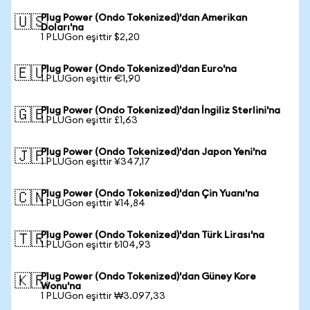
Plug Power (Ondo Tokenized)'dan Amerikan
🇺🇸
Doları'na
1 PLUGon eşittir $2,20
Plug Power (Ondo Tokenized)'dan Euro'na
🇪🇺
1 PLUGon eşittir €1,90
Plug Power (Ondo Tokenized)'dan İngiliz Sterlini'na
🇬🇧
1 PLUGon eşittir £1,63
Plug Power (Ondo Tokenized)'dan Japon Yeni'na
🇯🇵
1 PLUGon eşittir ¥347,17
Plug Power (Ondo Tokenized)'dan Çin Yuanı'na
🇨🇳
1 PLUGon eşittir ¥14,84
Plug Power (Ondo Tokenized)'dan Türk Lirası'na
🇹🇷
1 PLUGon eşittir ₺104,93
Plug Power (Ondo Tokenized)'dan Güney Kore
🇰🇷
Wonu'na
1 PLUGon eşittir ₩3.097,33