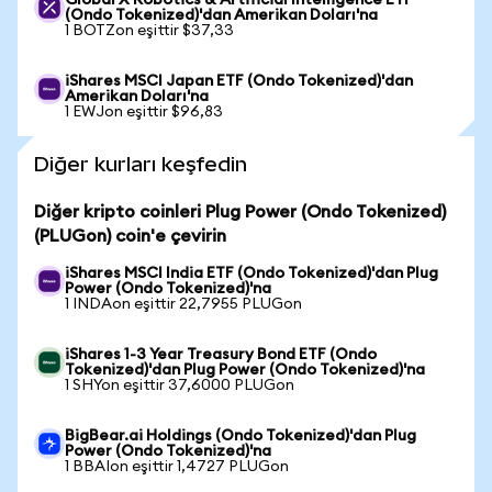
Global X Robotics & Artificial Intelligence ETF
(Ondo Tokenized)'dan Amerikan Doları'na
1 BOTZon eşittir $37,33
iShares MSCI Japan ETF (Ondo Tokenized)'dan
Amerikan Doları'na
1 EWJon eşittir $96,83
Diğer kurları keşfedin
Diğer kripto coinleri Plug Power (Ondo Tokenized)
(PLUGon) coin'e çevirin
iShares MSCI India ETF (Ondo Tokenized)'dan Plug
Power (Ondo Tokenized)'na
1 INDAon eşittir 22,7955 PLUGon
iShares 1-3 Year Treasury Bond ETF (Ondo
Tokenized)'dan Plug Power (Ondo Tokenized)'na
1 SHYon eşittir 37,6000 PLUGon
BigBear.ai Holdings (Ondo Tokenized)'dan Plug
Power (Ondo Tokenized)'na
1 BBAIon eşittir 1,4727 PLUGon