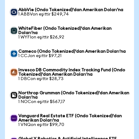
AbbVie (Ondo Tokenized)'dan Amerikan Doları'na
1 ABBVon eşittir $249,74
WhiteFiber (Ondo Tokenized)'dan Amerikan
Doları'na
1 WYFIon eşittir $26,92
Cameco (Ondo Tokenized)'dan Amerikan Doları'na
1 CCJon eşittir $97,21
Invesco DB Commodity Index Tracking Fund (Ondo
Tokenized)'dan Amerikan Doları'na
1 DBCon eşittir $28,73
Northrop Grumman (Ondo Tokenized)'dan Amerikan
Doları'na
1 NOCon eşittir $567,17
Vanguard Real Estate ETF (Ondo Tokenized)'dan
Amerikan Doları'na
1 VNQon eşittir $99,70