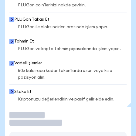
PLUGon coin'lerinizi nakde çevirin.
PLUGon Takas Et
PLUGon ile blokzincirleri arasında işlem yapın.
Tahmin Et
PLUGon ve kripto tahmin piyasalarında işlem yapın.
Vadeli İşlemler
50x kaldıraca kadar token'larda uzun veya kısa
pozisyon alın.
Stake Et
Kriptonuzu değerlendirin ve pasif gelir elde edin.
İşlem Yap