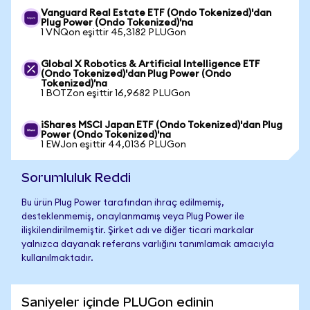
Vanguard Real Estate ETF (Ondo Tokenized)'dan
Plug Power (Ondo Tokenized)'na
1 VNQon eşittir 45,3182 PLUGon
Global X Robotics & Artificial Intelligence ETF
(Ondo Tokenized)'dan Plug Power (Ondo
Tokenized)'na
1 BOTZon eşittir 16,9682 PLUGon
iShares MSCI Japan ETF (Ondo Tokenized)'dan Plug
Power (Ondo Tokenized)'na
1 EWJon eşittir 44,0136 PLUGon
Sorumluluk Reddi
Bu ürün Plug Power tarafından ihraç edilmemiş,
desteklenmemiş, onaylanmamış veya Plug Power ile
ilişkilendirilmemiştir. Şirket adı ve diğer ticari markalar
yalnızca dayanak referans varlığını tanımlamak amacıyla
kullanılmaktadır.
Saniyeler içinde PLUGon edinin