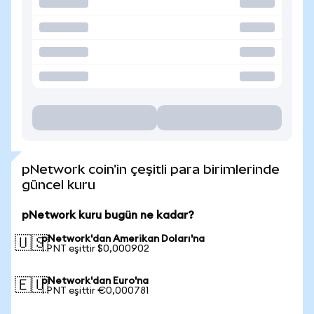
pNetwork coin'in çeşitli para birimlerinde
güncel kuru
pNetwork kuru bugün ne kadar?
pNetwork'dan Amerikan Doları'na
🇺🇸
1 PNT eşittir $0,000902
pNetwork'dan Euro'na
🇪🇺
1 PNT eşittir €0,000781