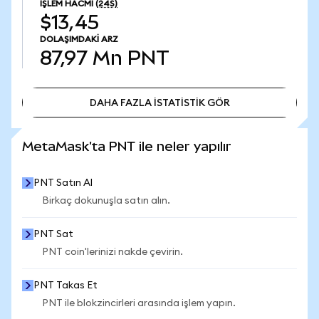
İŞLEM HACMI
(24S)
$13,45
DOLAŞIMDAKI ARZ
87,97 Mn
PNT
DAHA FAZLA İSTATİSTİK GÖR
DAHA FAZLA İSTATİSTİK GÖR
MetaMask'ta PNT ile neler yapılır
PNT Satın Al
Birkaç dokunuşla satın alın.
PNT Sat
PNT coin'lerinizi nakde çevirin.
PNT Takas Et
PNT ile blokzincirleri arasında işlem yapın.