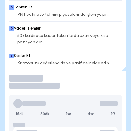
Tahmin Et
PNT ve kripto tahmin piyasalarında işlem yapın.
Vadeli İşlemler
50x kaldıraca kadar token'larda uzun veya kısa
pozisyon alın.
Stake Et
Kriptonuzu değerlendirin ve pasif gelir elde edin.
İşlem Yap
15dk
30dk
1sa
4sa
1G