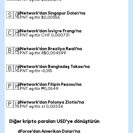
pNetwork'dan Singapur Doları'na
🇸🇬
1 PNT eşittir $0,001155
pNetwork'dan İsviçre Frangı'na
🇨🇭
1 PNT eşittir CHF 0,000731
pNetwork'dan Brezilya Reali'na
🇧🇷
1 PNT eşittir R$0,004599
pNetwork'dan Bangladeş Takası'na
🇧🇩
1 PNT eşittir ৳0,1115
pNetwork'dan Filipin Pezosu'na
🇵🇭
1 PNT eşittir ₱0,0549
pNetwork'dan Polonya Zlotisi'na
🇵🇱
1 PNT eşittir zł 0,00336
Diğer kripto paraları USD'ye dönüştürün
dForce'dan Amerikan Doları'na