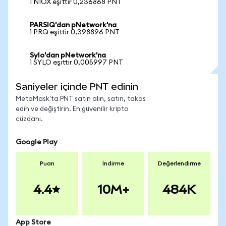
1 NIOX eşittir 0,236868 PNT
PARSIQ'dan pNetwork'na
1 PRQ eşittir 0,398896 PNT
Sylo'dan pNetwork'na
1 SYLO eşittir 0,005997 PNT
Saniyeler içinde PNT edinin
MetaMask'ta PNT satın alın, satın, takas
edin ve değiştirin. En güvenilir kripto
cüzdanı.
Google Play
Puan
İndirme
Değerlendirme
4.4
10M+
484K
App Store