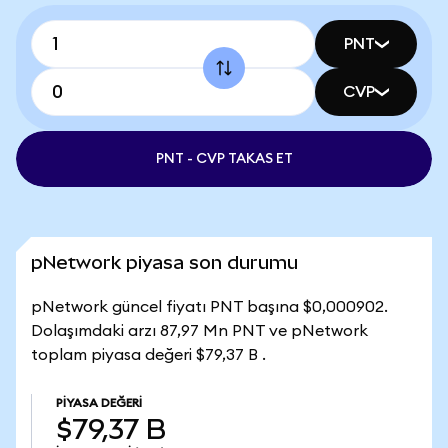
PNT
CVP
PNT - CVP TAKAS ET
pNetwork piyasa son durumu
pNetwork güncel fiyatı PNT başına $0,000902.
Dolaşımdaki arzı 87,97 Mn PNT ve pNetwork
toplam piyasa değeri $79,37 B .
PIYASA DEĞERI
$79,37 B