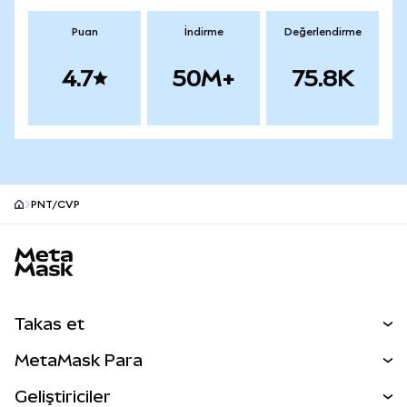
Puan
İndirme
Değerlendirme
4.7
50M+
75.8K
PNT/CVP
MetaMask site alt bilgisi
Takas et
Takas İşlemleri
MetaMask Para
Tahmin Et
YENİ
Kripto Al
Geliştiriciler