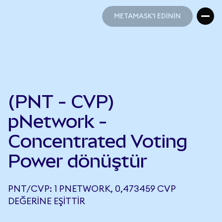
METAMASK'I EDİNİN
METAMASK'I EDİNİN
(PNT - CVP)
pNetwork -
Concentrated Voting
Power dönüştür
PNT/CVP: 1 PNETWORK, 0,473459 CVP
DEĞERINE EŞITTIR