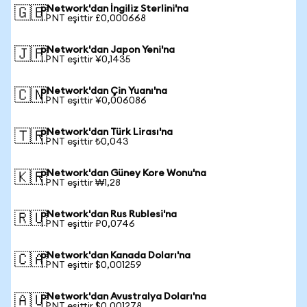
pNetwork'dan İngiliz Sterlini'na
🇬🇧
1 PNT eşittir £0,000668
pNetwork'dan Japon Yeni'na
🇯🇵
1 PNT eşittir ¥0,1435
pNetwork'dan Çin Yuanı'na
🇨🇳
1 PNT eşittir ¥0,006086
pNetwork'dan Türk Lirası'na
🇹🇷
1 PNT eşittir ₺0,043
pNetwork'dan Güney Kore Wonu'na
🇰🇷
1 PNT eşittir ₩1,28
pNetwork'dan Rus Rublesi'na
🇷🇺
1 PNT eşittir ₽0,0746
pNetwork'dan Kanada Doları'na
🇨🇦
1 PNT eşittir $0,001259
pNetwork'dan Avustralya Doları'na
🇦🇺
1 PNT eşittir $0,001278