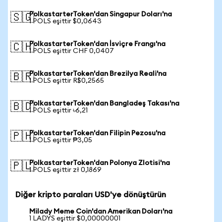
PolkastarterToken'dan Singapur Doları'na
🇸🇬
1 POLS eşittir $0,0643
PolkastarterToken'dan İsviçre Frangı'na
🇨🇭
1 POLS eşittir CHF 0,0407
PolkastarterToken'dan Brezilya Reali'na
🇧🇷
1 POLS eşittir R$0,2565
PolkastarterToken'dan Bangladeş Takası'na
🇧🇩
1 POLS eşittir ৳6,21
PolkastarterToken'dan Filipin Pezosu'na
🇵🇭
1 POLS eşittir ₱3,05
PolkastarterToken'dan Polonya Zlotisi'na
🇵🇱
1 POLS eşittir zł 0,1869
Diğer kripto paraları USD'ye dönüştürün
Milady Meme Coin'dan Amerikan Doları'na
1 LADYS eşittir $0,00000001