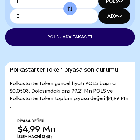
POLS
ADX
POLS - ADX TAKAS ET
PolkastarterToken piyasa son durumu
PolkastarterToken güncel fiyatı POLS başına
$0,0503. Dolaşımdaki arzı 99,21 Mn POLS ve
PolkastarterToken toplam piyasa değeri $4,99 Mn
.
PIYASA DEĞERI
$4,99 Mn
İŞLEM HACMI
(24S)