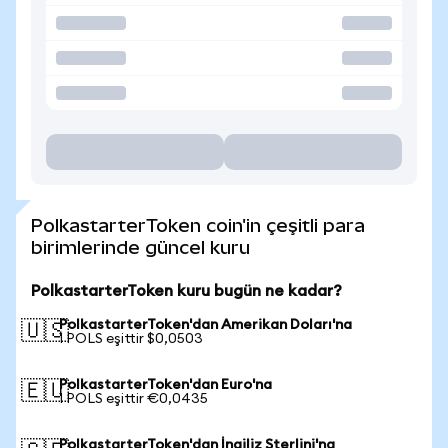
PolkastarterToken coin'in çeşitli para
birimlerinde güncel kuru
PolkastarterToken kuru bugün ne kadar?
PolkastarterToken'dan Amerikan Doları'na
🇺🇸
1 POLS eşittir $0,0503
PolkastarterToken'dan Euro'na
🇪🇺
1 POLS eşittir €0,0435
PolkastarterToken'dan İngiliz Sterlini'na