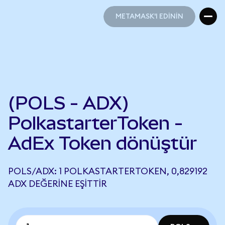
METAMASK'I EDİNİN
METAMASK'I EDİNİN
(POLS - ADX)
PolkastarterToken -
AdEx Token dönüştür
POLS/ADX: 1 POLKASTARTERTOKEN, 0,829192
ADX DEĞERINE EŞITTIR