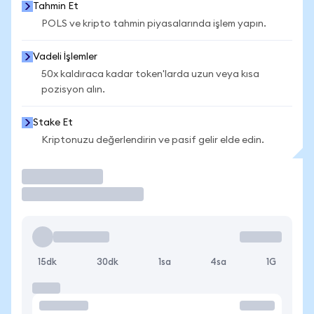
Tahmin Et
POLS ve kripto tahmin piyasalarında işlem yapın.
Vadeli İşlemler
50x kaldıraca kadar token'larda uzun veya kısa
pozisyon alın.
Stake Et
Kriptonuzu değerlendirin ve pasif gelir elde edin.
İşlem Yap
15dk
30dk
1sa
4sa
1G