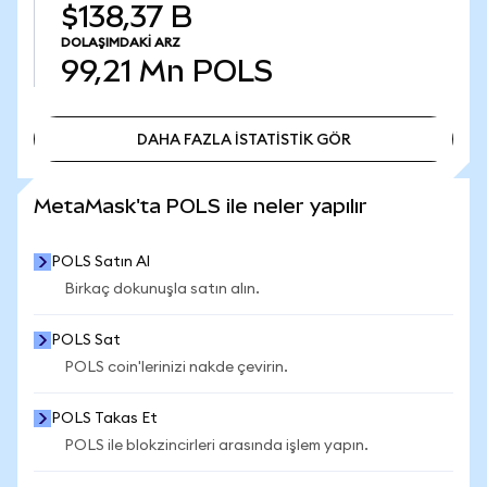
$138,37 B
DOLAŞIMDAKI ARZ
99,21 Mn
POLS
DAHA FAZLA İSTATİSTİK GÖR
DAHA FAZLA İSTATİSTİK GÖR
MetaMask'ta POLS ile neler yapılır
POLS Satın Al
Birkaç dokunuşla satın alın.
POLS Sat
POLS coin'lerinizi nakde çevirin.
POLS Takas Et
POLS ile blokzincirleri arasında işlem yapın.