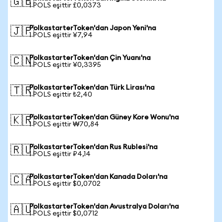
🇬🇧
1 POLS eşittir £0,0373
PolkastarterToken'dan Japon Yeni'na
🇯🇵
1 POLS eşittir ¥7,94
PolkastarterToken'dan Çin Yuanı'na
🇨🇳
1 POLS eşittir ¥0,3395
PolkastarterToken'dan Türk Lirası'na
🇹🇷
1 POLS eşittir ₺2,40
PolkastarterToken'dan Güney Kore Wonu'na
🇰🇷
1 POLS eşittir ₩70,84
PolkastarterToken'dan Rus Rublesi'na
🇷🇺
1 POLS eşittir ₽4,14
PolkastarterToken'dan Kanada Doları'na
🇨🇦
1 POLS eşittir $0,0702
PolkastarterToken'dan Avustralya Doları'na
🇦🇺
1 POLS eşittir $0,0712