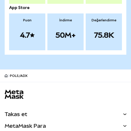
App Store
Puan
İndirme
Değerlendirme
4.7
50M+
75.8K
POLS/ADX
MetaMask site alt bilgisi
Takas et
Takas İşlemleri
MetaMask Para
Tahmin Et
YENİ