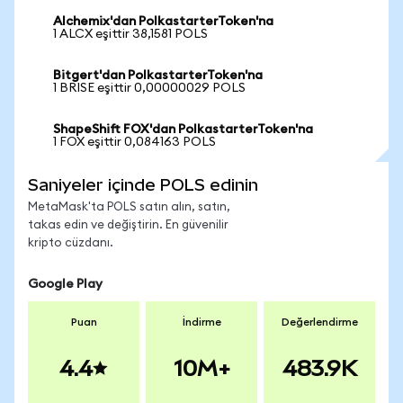
Alchemix'dan PolkastarterToken'na
1 ALCX eşittir 38,1581 POLS
Bitgert'dan PolkastarterToken'na
1 BRISE eşittir 0,00000029 POLS
ShapeShift FOX'dan PolkastarterToken'na
1 FOX eşittir 0,084163 POLS
Saniyeler içinde POLS edinin
MetaMask'ta POLS satın alın, satın,
takas edin ve değiştirin. En güvenilir
kripto cüzdanı.
Google Play
Puan
İndirme
Değerlendirme
4.4
10M+
483.9K