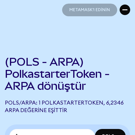
METAMASK'I EDİNİN
METAMASK'I EDİNİN
(POLS - ARPA)
PolkastarterToken -
ARPA dönüştür
POLS/ARPA: 1 POLKASTARTERTOKEN, 6,2346
ARPA DEĞERINE EŞITTIR