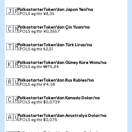
PolkastarterToken'dan Japon Yeni'na
🇯🇵
1 POLS eşittir ¥8,35
PolkastarterToken'dan Çin Yuanı'na
🇨🇳
1 POLS eşittir ¥0,3557
PolkastarterToken'dan Türk Lirası'na
🇹🇷
1 POLS eşittir ₺2,51
PolkastarterToken'dan Güney Kore Wonu'na
🇰🇷
1 POLS eşittir ₩74,84
PolkastarterToken'dan Rus Rublesi'na
🇷🇺
1 POLS eşittir ₽4,38
PolkastarterToken'dan Kanada Doları'na
🇨🇦
1 POLS eşittir $0,0739
PolkastarterToken'dan Avustralya Doları'na
🇦🇺
1 POLS eşittir $0,075