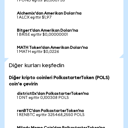
1 POND eşittir $0,000735
Alchemix'dan Amerikan Doları'na
1 ALCX eşittir $1,97
Bitgert'dan Amerikan Doları'na
1 BRISE eşittir $0,00000001
MATH Token'dan Amerikan Doları'na
1 MATH eşittir $0,0226
Diğer kurları keşfedin
Diğer kripto coinleri PolkastarterToken (POLS)
coin'e çevirin
district0x'dan PolkastarterToken'na
1 DNT eşittir 0,100308 POLS
renBTC'dan PolkastarterToken'na
1 RENBTC eşittir 325468,2550 POLS