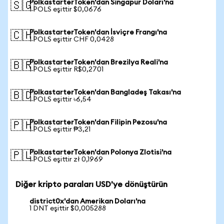
PolkastarterToken'dan Singapur Doları'na
🇸🇬
1 POLS eşittir $0,0676
PolkastarterToken'dan İsviçre Frangı'na
🇨🇭
1 POLS eşittir CHF 0,0428
PolkastarterToken'dan Brezilya Reali'na
🇧🇷
1 POLS eşittir R$0,2701
PolkastarterToken'dan Bangladeş Takası'na
🇧🇩
1 POLS eşittir ৳6,54
PolkastarterToken'dan Filipin Pezosu'na
🇵🇭
1 POLS eşittir ₱3,21
PolkastarterToken'dan Polonya Zlotisi'na
🇵🇱
1 POLS eşittir zł 0,1969
Diğer kripto paraları USD'ye dönüştürün
district0x'dan Amerikan Doları'na
1 DNT eşittir $0,005288