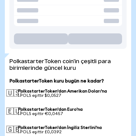
PolkastarterToken coin'in çeşitli para
birimlerinde güncel kuru
PolkastarterToken kuru bugün ne kadar?
PolkastarterToken'dan Amerikan Doları'na
🇺🇸
1 POLS eşittir $0,0527
PolkastarterToken'dan Euro'na
🇪🇺
1 POLS eşittir €0,0457
PolkastarterToken'dan İngiliz Sterlini'na
🇬🇧
1 POLS eşittir £0,0392