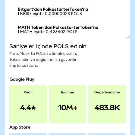
Bitgert'dan PolkastarterToken'na
1 BRISE eşittir 0,00000028 POLS
MATH Token'dan PolkastarterToken'na
1 MATH eşittir 0,428602 POLS
Saniyeler içinde POLS edinin
MetaMask'ta POLS satın alın, satın,
takas edin ve değiştirin. En güvenilir
kripto cüzdanı.
Google Play
Puan
İndirme
Değerlendirme
4.4
10M+
483.8K
App Store