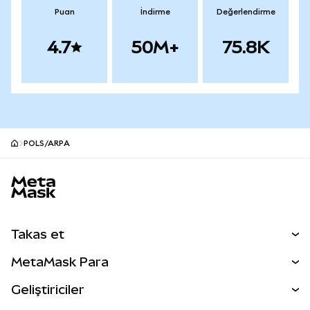
Puan
İndirme
Değerlendirme
4.7
50M+
75.8K
POLS/ARPA
MetaMask site alt bilgisi
Takas et
Takas İşlemleri
MetaMask Para
Tahmin Et
YENİ
Kripto Al
Geliştiriciler
Perps
YENİ
MetaMask Kart
Dökümantasyon