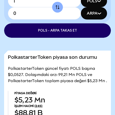
POLS
ARPA
POLS - ARPA TAKAS ET
PolkastarterToken piyasa son durumu
PolkastarterToken güncel fiyatı POLS başına
$0,0527. Dolaşımdaki arzı 99,21 Mn POLS ve
PolkastarterToken toplam piyasa değeri $5,23 Mn .
PIYASA DEĞERI
$5,23 Mn
İŞLEM HACMI
(24S)
$88,81 B