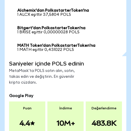
Alchemix'dan PolkastarterToken'na
1 ALCX eşittir 37,5804 POLS
Bitgert'dan PolkastarterToken'na
1 BRISE eşittir 0,00000028 POLS
MATH Token'dan PolkastarterToken'na
1 MATH eşittir 0,431022 POLS
Saniyeler içinde POLS edinin
MetaMask'ta POLS satın alın, satın,
takas edin ve değiştirin. En güvenilir
kripto cüzdanı.
Google Play
Puan
İndirme
Değerlendirme
4.4
10M+
483.8K