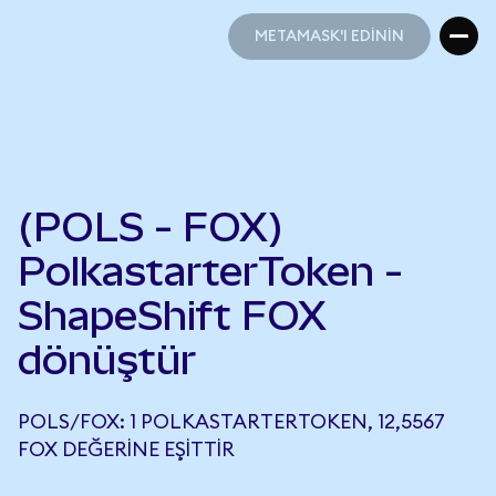
METAMASK'I EDİNİN
METAMASK'I EDİNİN
(POLS - FOX)
PolkastarterToken -
ShapeShift FOX
dönüştür
POLS/FOX: 1 POLKASTARTERTOKEN, 12,5567
FOX DEĞERINE EŞITTIR