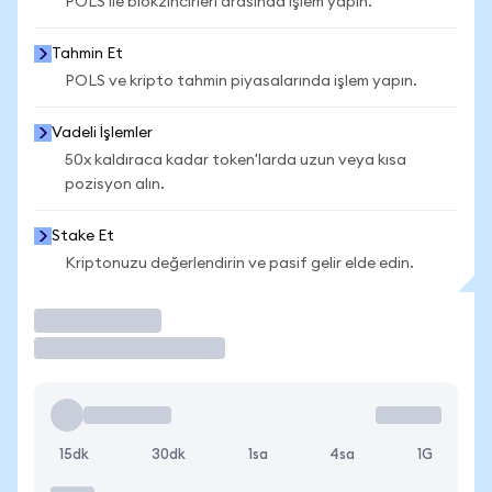
POLS ile blokzincirleri arasında işlem yapın.
Tahmin Et
POLS ve kripto tahmin piyasalarında işlem yapın.
Vadeli İşlemler
50x kaldıraca kadar token'larda uzun veya kısa
pozisyon alın.
Stake Et
Kriptonuzu değerlendirin ve pasif gelir elde edin.
İşlem Yap
15dk
30dk
1sa
4sa
1G