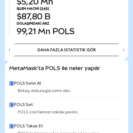
$5,20 Mn
İŞLEM HACMI
(24S)
$87,80 B
DOLAŞIMDAKI ARZ
99,21 Mn
POLS
DAHA FAZLA İSTATİSTİK GÖR
DAHA FAZLA İSTATİSTİK GÖR
MetaMask'ta POLS ile neler yapılır
POLS Satın Al
Birkaç dokunuşla satın alın.
POLS Sat
POLS coin'lerinizi nakde çevirin.
POLS Takas Et