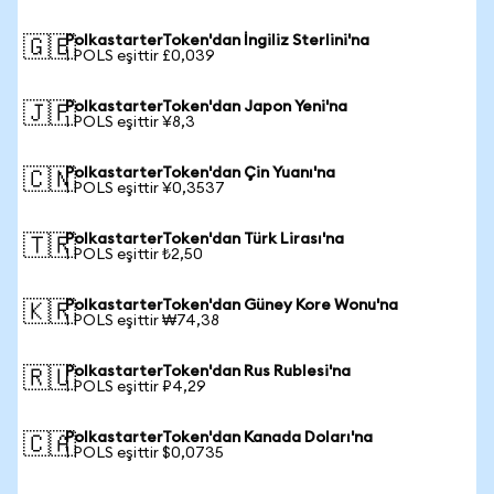
PolkastarterToken'dan İngiliz Sterlini'na
🇬🇧
1 POLS eşittir £0,039
PolkastarterToken'dan Japon Yeni'na
🇯🇵
1 POLS eşittir ¥8,3
PolkastarterToken'dan Çin Yuanı'na
🇨🇳
1 POLS eşittir ¥0,3537
PolkastarterToken'dan Türk Lirası'na
🇹🇷
1 POLS eşittir ₺2,50
PolkastarterToken'dan Güney Kore Wonu'na
🇰🇷
1 POLS eşittir ₩74,38
PolkastarterToken'dan Rus Rublesi'na
🇷🇺
1 POLS eşittir ₽4,29
PolkastarterToken'dan Kanada Doları'na
🇨🇦
1 POLS eşittir $0,0735