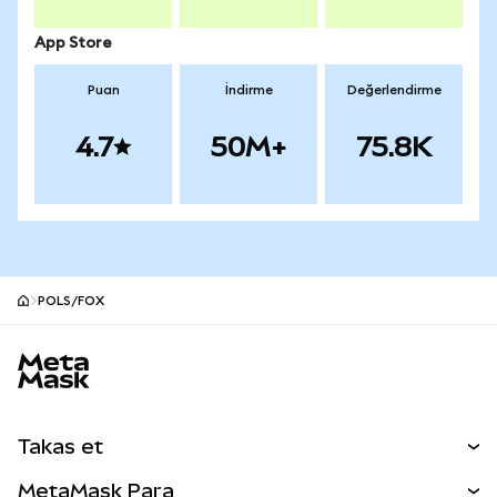
App Store
Puan
İndirme
Değerlendirme
4.7
50M+
75.8K
POLS/FOX
MetaMask site alt bilgisi
Takas et
Takas İşlemleri
MetaMask Para