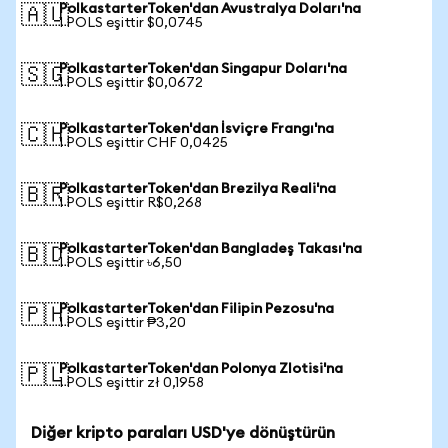
PolkastarterToken'dan Avustralya Doları'na
🇦🇺
1 POLS eşittir $0,0745
PolkastarterToken'dan Singapur Doları'na
🇸🇬
1 POLS eşittir $0,0672
PolkastarterToken'dan İsviçre Frangı'na
🇨🇭
1 POLS eşittir CHF 0,0425
PolkastarterToken'dan Brezilya Reali'na
🇧🇷
1 POLS eşittir R$0,268
PolkastarterToken'dan Bangladeş Takası'na
🇧🇩
1 POLS eşittir ৳6,50
PolkastarterToken'dan Filipin Pezosu'na
🇵🇭
1 POLS eşittir ₱3,20
PolkastarterToken'dan Polonya Zlotisi'na
🇵🇱
1 POLS eşittir zł 0,1958
Diğer kripto paraları USD'ye dönüştürün