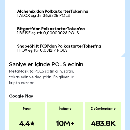
Alchemix'dan PolkastarterToken'na
1 ALCX eşittir 36,8225 POLS
Bitgert'dan PolkastarterToken'na
1 BRISE eşittir 0,00000028 POLS
ShapeShift FOX'dan PolkastarterToken'na
1 FOX eşittir 0,081217 POLS
Saniyeler içinde POLS edinin
MetaMask'ta POLS satın alın, satın,
takas edin ve değiştirin. En güvenilir
kripto cüzdanı.
Google Play
Puan
İndirme
Değerlendirme
4.4
10M+
483.8K