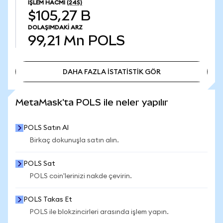
İŞLEM HACMI
(24S)
$105,27 B
DOLAŞIMDAKI ARZ
99,21 Mn
POLS
DAHA FAZLA İSTATİSTİK GÖR
DAHA FAZLA İSTATİSTİK GÖR
MetaMask'ta POLS ile neler yapılır
POLS Satın Al
Birkaç dokunuşla satın alın.
POLS Sat
POLS coin'lerinizi nakde çevirin.
POLS Takas Et
POLS ile blokzincirleri arasında işlem yapın.