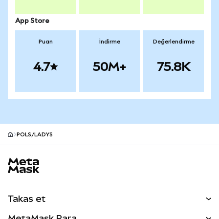
App Store
Puan
İndirme
Değerlendirme
4.7
50M+
75.8K
POLS/LADYS
MetaMask site alt bilgisi
Takas et
Takas İşlemleri
MetaMask Para