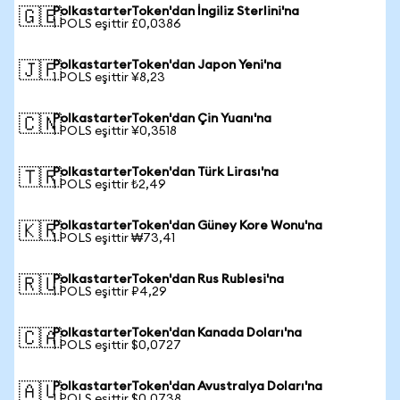
PolkastarterToken'dan İngiliz Sterlini'na
🇬🇧
1 POLS eşittir £0,0386
PolkastarterToken'dan Japon Yeni'na
🇯🇵
1 POLS eşittir ¥8,23
PolkastarterToken'dan Çin Yuanı'na
🇨🇳
1 POLS eşittir ¥0,3518
PolkastarterToken'dan Türk Lirası'na
🇹🇷
1 POLS eşittir ₺2,49
PolkastarterToken'dan Güney Kore Wonu'na
🇰🇷
1 POLS eşittir ₩73,41
PolkastarterToken'dan Rus Rublesi'na
🇷🇺
1 POLS eşittir ₽4,29
PolkastarterToken'dan Kanada Doları'na
🇨🇦
1 POLS eşittir $0,0727
PolkastarterToken'dan Avustralya Doları'na
🇦🇺
1 POLS eşittir $0,0738