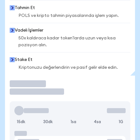
Tahmin Et
POLS ve kripto tahmin piyasalarında işlem yapın.
Vadeli İşlemler
50x kaldıraca kadar token'larda uzun veya kısa
pozisyon alın.
Stake Et
Kriptonuzu değerlendirin ve pasif gelir elde edin.
İşlem Yap
15dk
30dk
1sa
4sa
1G