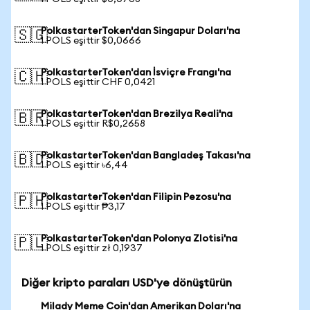
PolkastarterToken'dan Singapur Doları'na
🇸🇬
1 POLS eşittir $0,0666
PolkastarterToken'dan İsviçre Frangı'na
🇨🇭
1 POLS eşittir CHF 0,0421
PolkastarterToken'dan Brezilya Reali'na
🇧🇷
1 POLS eşittir R$0,2658
PolkastarterToken'dan Bangladeş Takası'na
🇧🇩
1 POLS eşittir ৳6,44
PolkastarterToken'dan Filipin Pezosu'na
🇵🇭
1 POLS eşittir ₱3,17
PolkastarterToken'dan Polonya Zlotisi'na
🇵🇱
1 POLS eşittir zł 0,1937
Diğer kripto paraları USD'ye dönüştürün
Milady Meme Coin'dan Amerikan Doları'na