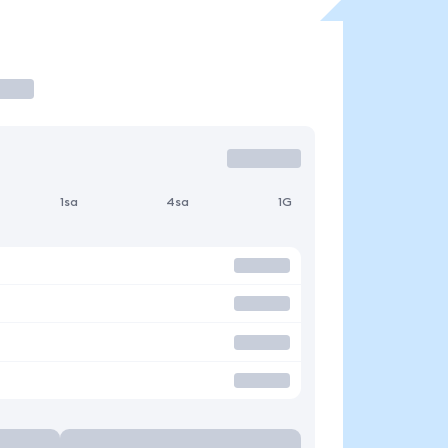
1sa
4sa
1G