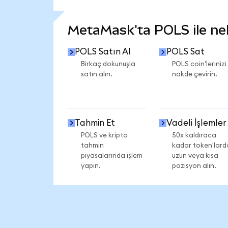
DAHA FAZLA İSTATİSTİK GÖR
MetaMask'ta POLS ile nele
POLS Satın Al
POLS Sat
Birkaç dokunuşla
POLS coin'lerinizi
satın alın.
nakde çevirin.
Tahmin Et
Vadeli İşlemler
POLS ve kripto
50x kaldıraca
tahmin
kadar token'lard
piyasalarında işlem
uzun veya kısa
yapın.
pozisyon alın.