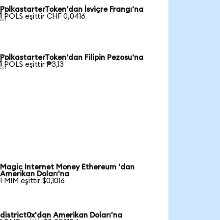
PolkastarterToken'dan İsviçre Frangı'na

1 POLS eşittir CHF 0,0416
PolkastarterToken'dan Filipin Pezosu'na

1 POLS eşittir ₱3,13
Magic Internet Money Ethereum 'dan
Amerikan Doları'na
1 MIM eşittir $0,1016
district0x'dan Amerikan Doları'na