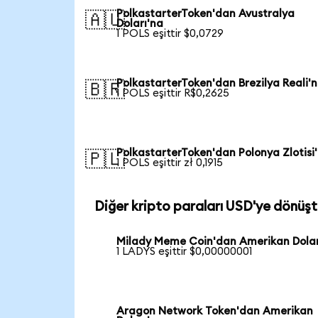
PolkastarterToken'dan Avustralya
🇦🇺
Doları'na
1 POLS eşittir $0,0729
PolkastarterToken'dan Brezilya Reali'
🇧🇷
1 POLS eşittir R$0,2625
PolkastarterToken'dan Polonya Zlotisi
🇵🇱
1 POLS eşittir zł 0,1915
Diğer kripto paraları USD'ye dönüşt
Milady Meme Coin'dan Amerikan Dolar
1 LADYS eşittir $0,00000001
Aragon Network Token'dan Amerikan