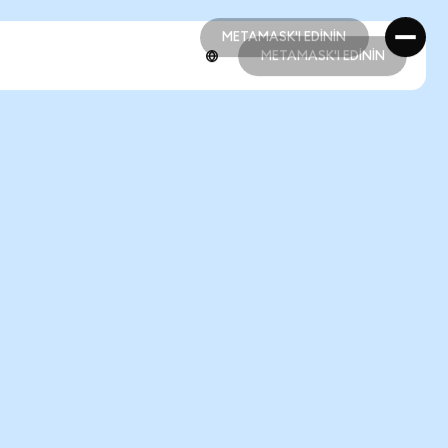
METAMASK'I EDİNİN
METAMASK'I EDİNİN
METAMASK'I EDİNİN
METAMASK'I EDİNİN