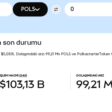
POLS
a son durumu
 $0,0515. Dolaşımdaki arzı 99,21 Mn POLS ve PolkastarterToken 
İŞLEM HACMI
(24S)
DOLAŞIMDAKI ARZ
$103,13 B
99,21 