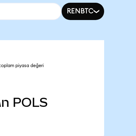
RENBTC
toplam piyasa değeri
Mn
POLS