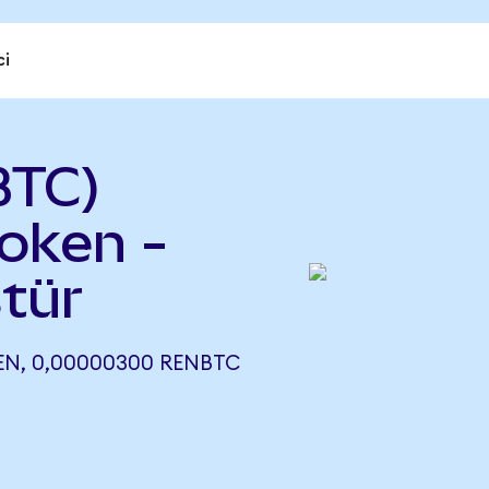
ci
BTC)
oken -
tür
N, 0,00000300 RENBTC