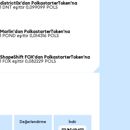
district0x'dan PolkastarterToken'na
1 DNT eşittir 0,099099 POLS
Marlin'dan PolkastarterToken'na
1 POND eşittir 0,014316 POLS
ShapeShift FOX'dan PolkastarterToken'na
1 FOX eşittir 0,082229 POLS
Değerlendirme
İndir