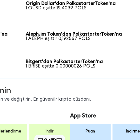
Origin Dollar'dan PolkastarterToken'na
1 OUSD eşittir 19,4039 POLS
'na
Aleph.im Token'dan PolkastarterToken'na
1 ALEPH eşittir 0,192567 POLS
Bitgert'dan PolkastarterToken'na
1 BRISE eşittir 0,00000028 POLS
nin
 ve değiştirin. En güvenilir kripto cüzdanı.
App Store
erlendirme
İndir
Puan
İndirme