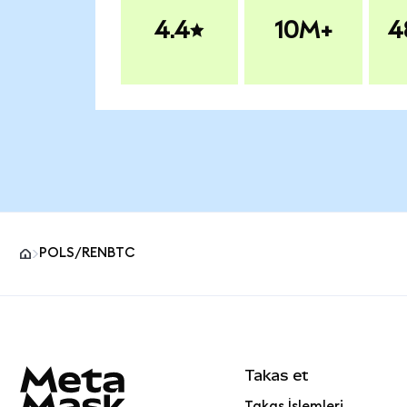
4.4
10M+
4
POLS/RENBTC
MetaMask site alt bilgisi
Takas et
Takas İşlemleri