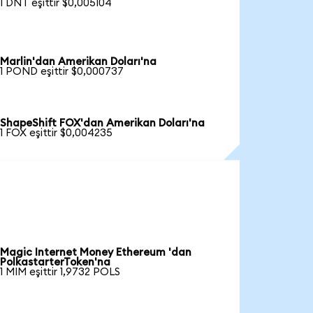
1 DNT eşittir $0,005104
Marlin'dan Amerikan Doları'na
1 POND eşittir $0,000737
ShapeShift FOX'dan Amerikan Doları'na
1 FOX eşittir $0,004235
Magic Internet Money Ethereum 'dan
PolkastarterToken'na
1 MIM eşittir 1,9732 POLS