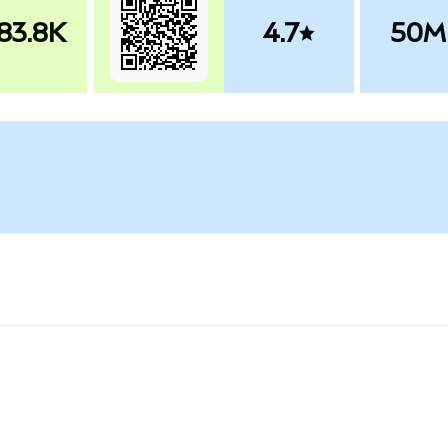
83.8K
4.7
50M