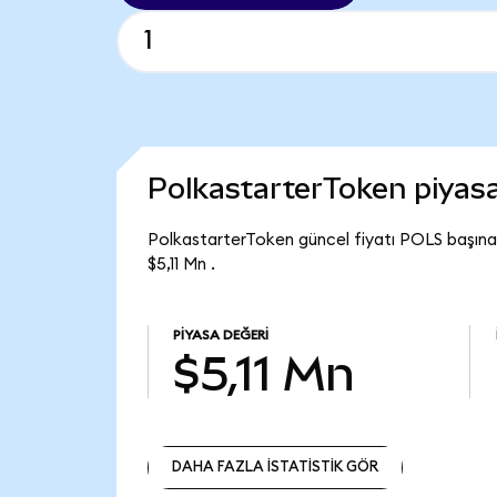
PolkastarterToken piyas
PolkastarterToken güncel fiyatı POLS başına
$5,11 Mn .
PIYASA DEĞERI
$5,11 Mn
DAHA FAZLA İSTATİSTİK GÖR