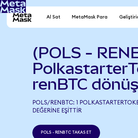
Al Sat
MetaMask Para
Geliştiri
(POLS - REN
PolkastarterT
renBTC dönüş
POLS/RENBTC: 1 POLKASTARTERTOKE
DEĞERINE EŞITTIR
POLS - RENBTC TAKAS ET