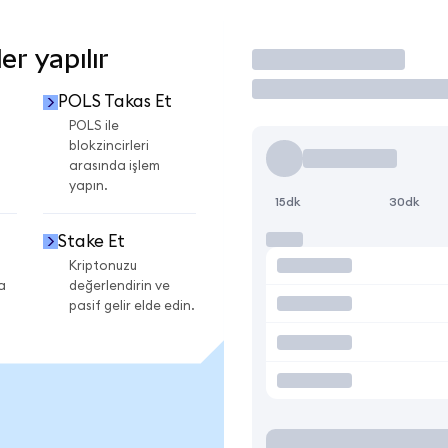
r yapılır
İşlem Yap
POLS Takas Et
POLS ile
blokzincirleri
arasında işlem
yapın.
15dk
30dk
Stake Et
Kriptonuzu
a
değerlendirin ve
pasif gelir elde edin.