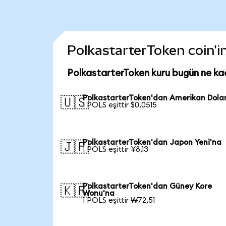
PolkastarterToken coin'in
PolkastarterToken kuru bugün ne ka
PolkastarterToken'dan Amerikan Dolar
🇺🇸
1 POLS eşittir $0,0515
PolkastarterToken'dan Japon Yeni'na
🇯🇵
1 POLS eşittir ¥8,13
PolkastarterToken'dan Güney Kore
🇰🇷
Wonu'na
1 POLS eşittir ₩72,51