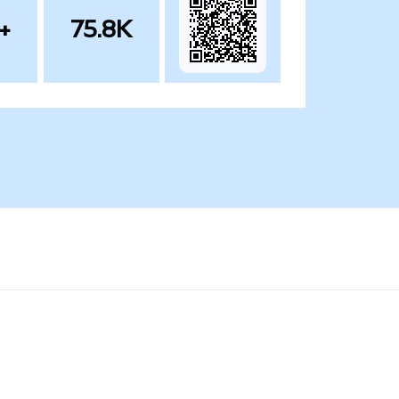
+
75.8K