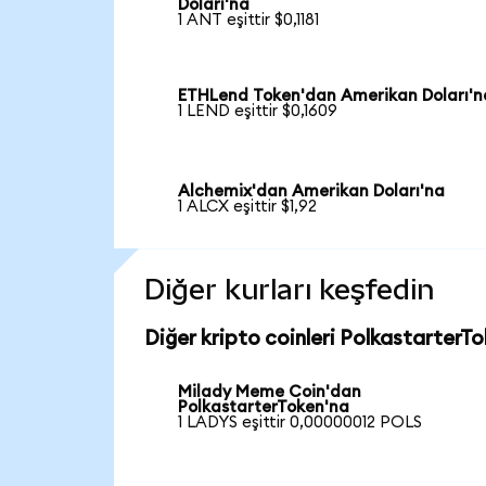
Doları'na
1 ANT eşittir $0,1181
ETHLend Token'dan Amerikan Doları'n
1 LEND eşittir $0,1609
Alchemix'dan Amerikan Doları'na
1 ALCX eşittir $1,92
Diğer kurları keşfedin
Diğer kripto coinleri PolkastarterTo
Milady Meme Coin'dan
PolkastarterToken'na
1 LADYS eşittir 0,00000012 POLS