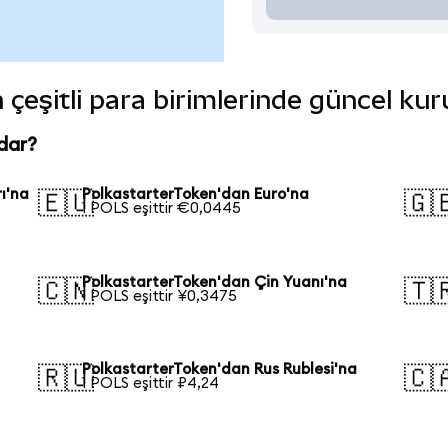
 çeşitli para birimlerinde güncel kur
dar?
ı'na
PolkastarterToken'dan Euro'na
🇪🇺
🇬
1 POLS eşittir €0,0445
PolkastarterToken'dan Çin Yuanı'na
🇨🇳
🇹
1 POLS eşittir ¥0,3475
PolkastarterToken'dan Rus Rublesi'na
🇷🇺
🇨
1 POLS eşittir ₽4,24