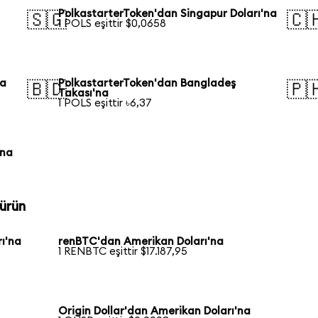
PolkastarterToken'dan Singapur Doları'na
🇸🇬
🇨
1 POLS eşittir $0,0658
na
PolkastarterToken'dan Bangladeş
🇧🇩
🇵
Takası'na
1 POLS eşittir ৳6,37
'na
ürün
ı'na
renBTC'dan Amerikan Doları'na
1 RENBTC eşittir $17.187,95
Origin Dollar'dan Amerikan Doları'na