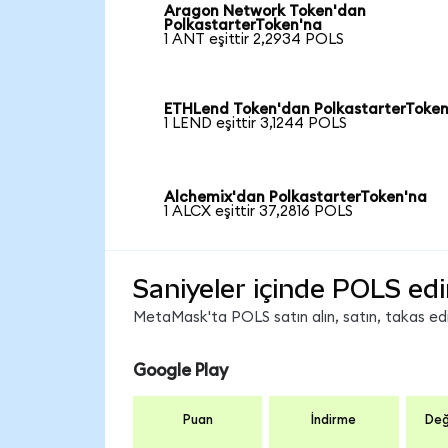
Aragon Network Token'dan
PolkastarterToken'na
1 ANT eşittir 2,2934 POLS
ETHLend Token'dan PolkastarterToken
1 LEND eşittir 3,1244 POLS
Alchemix'dan PolkastarterToken'na
1 ALCX eşittir 37,2816 POLS
Saniyeler içinde POLS edi
MetaMask'ta POLS satın alın, satın, takas edin
Google Play
Puan
İndirme
Değ