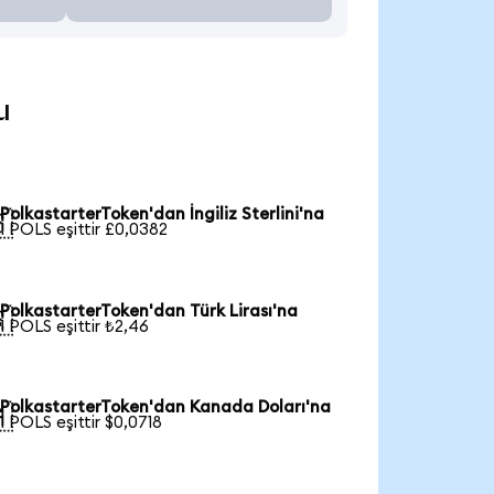
u
PolkastarterToken'dan İngiliz Sterlini'na

1 POLS eşittir £0,0382
PolkastarterToken'dan Türk Lirası'na

1 POLS eşittir ₺2,46
PolkastarterToken'dan Kanada Doları'na

1 POLS eşittir $0,0718