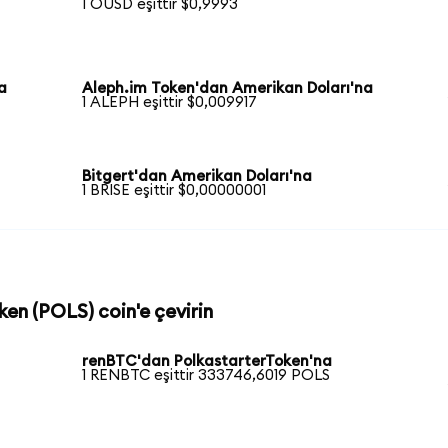
1 OUSD eşittir $0,9993
a
Aleph.im Token'dan Amerikan Doları'na
1 ALEPH eşittir $0,009917
Bitgert'dan Amerikan Doları'na
1 BRISE eşittir $0,00000001
ken (POLS) coin'e çevirin
renBTC'dan PolkastarterToken'na
1 RENBTC eşittir 333746,6019 POLS