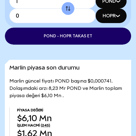
POND
HOPR
POND - HOPR TAKAS ET
Marlin piyasa son durumu
Marlin güncel fiyatı POND başına $0,000741.
Dolaşımdaki arzı 8,23 Mr POND ve Marlin toplam
piyasa değeri $6,10 Mn .
PIYASA DEĞERI
$6,10 Mn
İŞLEM HACMI
(24S)
$1,62 Mn