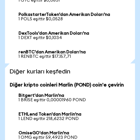
1 GTC eşittir $0,0831
PolkastarterToken'dan Amerikan Doları'na
1 POLS eşittir $0,0528
DexTools'dan Amerikan Doları'na
1 DEXT eşittir $0,1034
renBTC'dan Amerikan Doları'na
1 RENBTC eşittir $17.157,71
Diğer kurları keşfedin
Diğer kripto coinleri Marlin (POND) coin'e çevirin
Bitgert'dan Marlin'na
1 BRISE eşittir 0,00001960 POND
ETHLend Token'dan Marlin'na
1 LEND eşittir 218,6232 POND
OmiseGO'dan Marlin'na
1 OMG eşittir 59,4923 POND