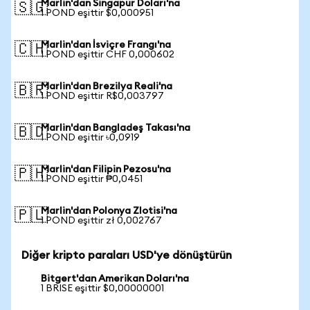
Marlin'dan Singapur Doları'na
🇸🇬
1 POND eşittir $0,000951
Marlin'dan İsviçre Frangı'na
🇨🇭
1 POND eşittir CHF 0,000602
Marlin'dan Brezilya Reali'na
🇧🇷
1 POND eşittir R$0,003797
Marlin'dan Bangladeş Takası'na
🇧🇩
1 POND eşittir ৳0,0919
Marlin'dan Filipin Pezosu'na
🇵🇭
1 POND eşittir ₱0,0451
Marlin'dan Polonya Zlotisi'na
🇵🇱
1 POND eşittir zł 0,002767
Diğer kripto paraları USD'ye dönüştürün
Bitgert'dan Amerikan Doları'na
1 BRISE eşittir $0,00000001