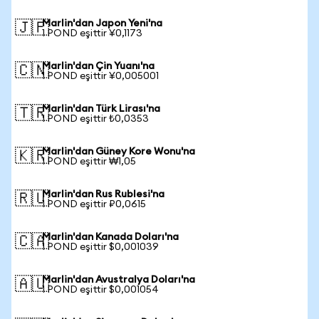
Marlin'dan Japon Yeni'na
🇯🇵
1 POND eşittir ¥0,1173
Marlin'dan Çin Yuanı'na
🇨🇳
1 POND eşittir ¥0,005001
Marlin'dan Türk Lirası'na
🇹🇷
1 POND eşittir ₺0,0353
Marlin'dan Güney Kore Wonu'na
🇰🇷
1 POND eşittir ₩1,05
Marlin'dan Rus Rublesi'na
🇷🇺
1 POND eşittir ₽0,0615
Marlin'dan Kanada Doları'na
🇨🇦
1 POND eşittir $0,001039
Marlin'dan Avustralya Doları'na
🇦🇺
1 POND eşittir $0,001054