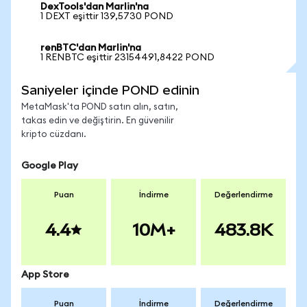
DexTools'dan Marlin'na
1 DEXT eşittir 139,5730 POND
renBTC'dan Marlin'na
1 RENBTC eşittir 23154491,8422 POND
Saniyeler içinde POND edinin
MetaMask'ta POND satın alın, satın,
takas edin ve değiştirin. En güvenilir
kripto cüzdanı.
Google Play
Puan
İndirme
Değerlendirme
4.4
10M+
483.8K
App Store
Puan
İndirme
Değerlendirme