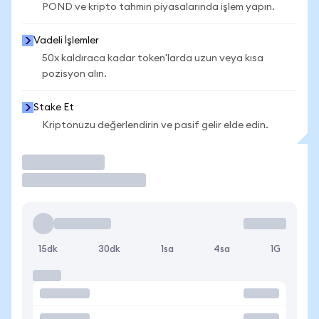
POND ve kripto tahmin piyasalarında işlem yapın.
Vadeli İşlemler
50x kaldıraca kadar token'larda uzun veya kısa
pozisyon alın.
Stake Et
Kriptonuzu değerlendirin ve pasif gelir elde edin.
İşlem Yap
15dk
30dk
1sa
4sa
1G