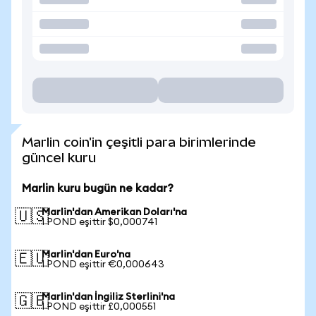
Marlin coin'in çeşitli para birimlerinde
güncel kuru
Marlin kuru bugün ne kadar?
Marlin'dan Amerikan Doları'na
🇺🇸
1 POND eşittir $0,000741
Marlin'dan Euro'na
🇪🇺
1 POND eşittir €0,000643
Marlin'dan İngiliz Sterlini'na
🇬🇧
1 POND eşittir £0,000551