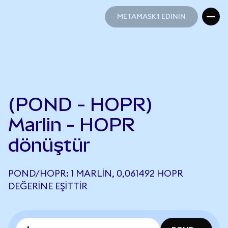
METAMASK'I EDİNİN
METAMASK'I EDİNİN
(POND - HOPR)
Marlin - HOPR
dönüştür
POND/HOPR: 1 MARLIN, 0,061492 HOPR
DEĞERINE EŞITTIR