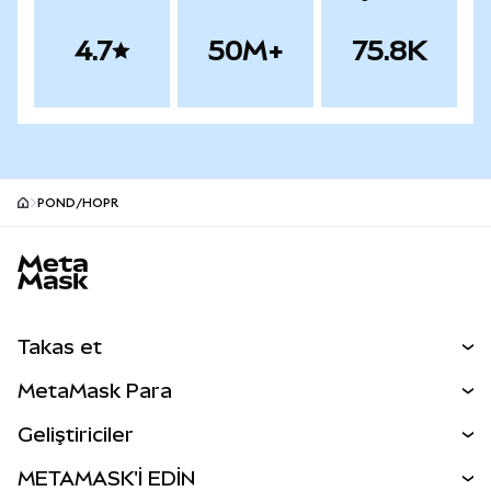
4.7
50M+
75.8K
POND/HOPR
MetaMask site alt bilgisi
Takas et
Takas İşlemleri
MetaMask Para
Tahmin Et
YENİ
Kripto Al
Geliştiriciler
Perps
YENİ
MetaMask Kart
Dökümantasyon
METAMASK'İ EDİN
RWA'lar