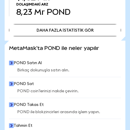
DOLAŞIMDAKI ARZ
8,23 Mr
POND
DAHA FAZLA İSTATİSTİK GÖR
DAHA FAZLA İSTATİSTİK GÖR
MetaMask'ta POND ile neler yapılır
POND Satın Al
Birkaç dokunuşla satın alın.
POND Sat
POND coin'lerinizi nakde çevirin.
POND Takas Et
POND ile blokzincirleri arasında işlem yapın.
Tahmin Et