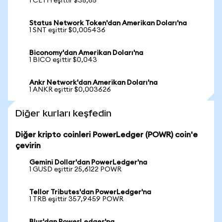
1 CETH eşittir $38,65
Status Network Token'dan Amerikan Doları'na
1 SNT eşittir $0,005436
Biconomy'dan Amerikan Doları'na
1 BICO eşittir $0,043
Ankr Network'dan Amerikan Doları'na
1 ANKR eşittir $0,003626
Diğer kurları keşfedin
Diğer kripto coinleri PowerLedger (POWR) coin'e
çevirin
Gemini Dollar'dan PowerLedger'na
1 GUSD eşittir 25,6122 POWR
Tellor Tributes'dan PowerLedger'na
1 TRB eşittir 357,9459 POWR