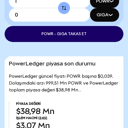
POWR
GIGA
POWR - GIGA TAKAS ET
PowerLedger piyasa son durumu
PowerLedger güncel fiyatı POWR başına $0,039.
Dolaşımdaki arzı 999,51 Mn POWR ve PowerLedger
toplam piyasa değeri $38,98 Mn .
PIYASA DEĞERI
$38,98 Mn
İŞLEM HACMI
(24S)
$3,07 Mn