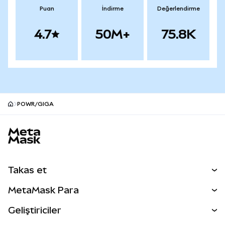
Puan
İndirme
Değerlendirme
4.7
50M+
75.8K
POWR/GIGA
MetaMask site alt bilgisi
Takas et
Takas İşlemleri
MetaMask Para
Tahmin Et
YENİ
Kripto Al
Geliştiriciler
Perps
YENİ
MetaMask Kart
Dökümantasyon