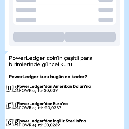
PowerLedger coin'in çeşitli para
birimlerinde güncel kuru
PowerLedger kuru bugün ne kadar?
PowerLedger'dan Amerikan Doları'na
🇺🇸
1 POWR eşittir $0,039
PowerLedger'dan Euro'na
🇪🇺
1 POWR eşittir €0,0337
PowerLedger'dan İngiliz Sterlini'na
🇬🇧
1 POWR eşittir £0,0289