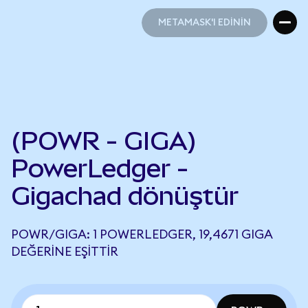
METAMASK'I EDİNİN
METAMASK'I EDİNİN
(POWR - GIGA)
PowerLedger -
Gigachad dönüştür
POWR/GIGA: 1 POWERLEDGER, 19,4671 GIGA
DEĞERINE EŞITTIR