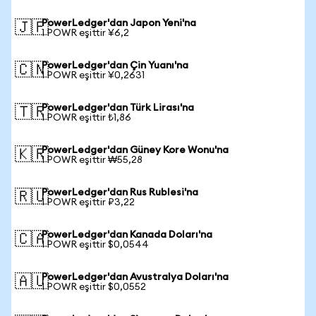
PowerLedger'dan Japon Yeni'na
🇯🇵
1 POWR eşittir ¥6,2
PowerLedger'dan Çin Yuanı'na
🇨🇳
1 POWR eşittir ¥0,2631
PowerLedger'dan Türk Lirası'na
🇹🇷
1 POWR eşittir ₺1,86
PowerLedger'dan Güney Kore Wonu'na
🇰🇷
1 POWR eşittir ₩55,28
PowerLedger'dan Rus Rublesi'na
🇷🇺
1 POWR eşittir ₽3,22
PowerLedger'dan Kanada Doları'na
🇨🇦
1 POWR eşittir $0,0544
PowerLedger'dan Avustralya Doları'na
🇦🇺
1 POWR eşittir $0,0552