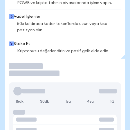
POWR ve kripto tahmin piyasalarında işlem yapın.
Vadeli İşlemler
50x kaldıraca kadar token'larda uzun veya kısa
pozisyon alın.
Stake Et
Kriptonuzu değerlendirin ve pasif gelir elde edin.
İşlem Yap
15dk
30dk
1sa
4sa
1G