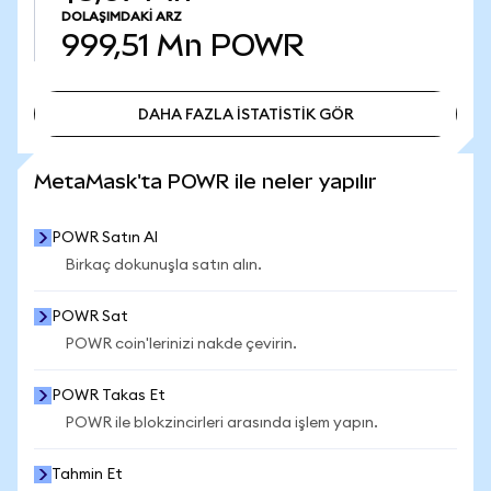
DOLAŞIMDAKI ARZ
999,51 Mn
POWR
DAHA FAZLA İSTATİSTİK GÖR
DAHA FAZLA İSTATİSTİK GÖR
MetaMask'ta POWR ile neler yapılır
POWR Satın Al
Birkaç dokunuşla satın alın.
POWR Sat
POWR coin'lerinizi nakde çevirin.
POWR Takas Et
POWR ile blokzincirleri arasında işlem yapın.
Tahmin Et