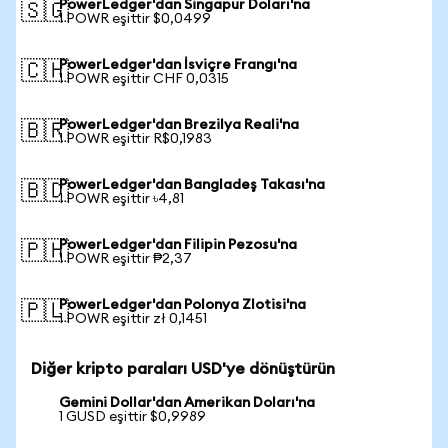
PowerLedger'dan Singapur Doları'na
🇸🇬
1 POWR eşittir $0,0499
PowerLedger'dan İsviçre Frangı'na
🇨🇭
1 POWR eşittir CHF 0,0315
PowerLedger'dan Brezilya Reali'na
🇧🇷
1 POWR eşittir R$0,1983
PowerLedger'dan Bangladeş Takası'na
🇧🇩
1 POWR eşittir ৳4,81
PowerLedger'dan Filipin Pezosu'na
🇵🇭
1 POWR eşittir ₱2,37
PowerLedger'dan Polonya Zlotisi'na
🇵🇱
1 POWR eşittir zł 0,1451
Diğer kripto paraları USD'ye dönüştürün
Gemini Dollar'dan Amerikan Doları'na
1 GUSD eşittir $0,9989