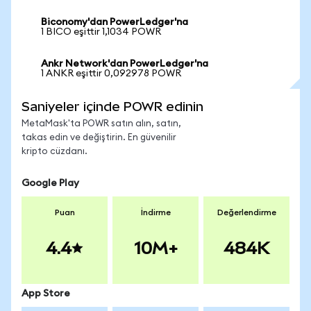
Biconomy'dan PowerLedger'na
1 BICO eşittir 1,1034 POWR
Ankr Network'dan PowerLedger'na
1 ANKR eşittir 0,092978 POWR
Saniyeler içinde POWR edinin
MetaMask'ta POWR satın alın, satın,
takas edin ve değiştirin. En güvenilir
kripto cüzdanı.
Google Play
Puan
İndirme
Değerlendirme
4.4
10M+
484K
App Store