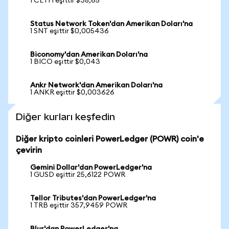
1 CETH eşittir $38,65
Status Network Token'dan Amerikan Doları'na
1 SNT eşittir $0,005436
Biconomy'dan Amerikan Doları'na
1 BICO eşittir $0,043
Ankr Network'dan Amerikan Doları'na
1 ANKR eşittir $0,003626
Diğer kurları keşfedin
Diğer kripto coinleri PowerLedger (POWR) coin'e
çevirin
Gemini Dollar'dan PowerLedger'na
1 GUSD eşittir 25,6122 POWR
Tellor Tributes'dan PowerLedger'na
1 TRB eşittir 357,9459 POWR