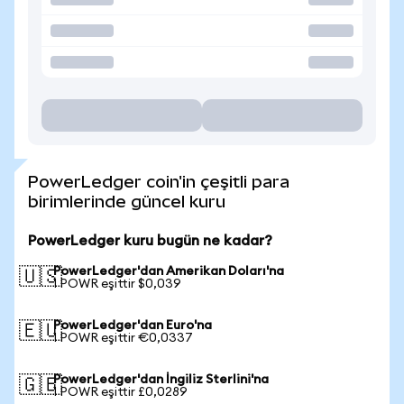
PowerLedger coin'in çeşitli para
birimlerinde güncel kuru
PowerLedger kuru bugün ne kadar?
PowerLedger'dan Amerikan Doları'na
🇺🇸
1 POWR eşittir $0,039
PowerLedger'dan Euro'na
🇪🇺
1 POWR eşittir €0,0337
PowerLedger'dan İngiliz Sterlini'na
🇬🇧
1 POWR eşittir £0,0289