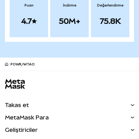
Puan
İndirme
Değerlendirme
4.7
50M+
75.8K
POWR/WTAO
MetaMask site alt bilgisi
Takas et
Takas İşlemleri
MetaMask Para
Tahmin Et
YENİ
Kripto Al
Geliştiriciler
Perps
YENİ
MetaMask Kart
Dökümantasyon