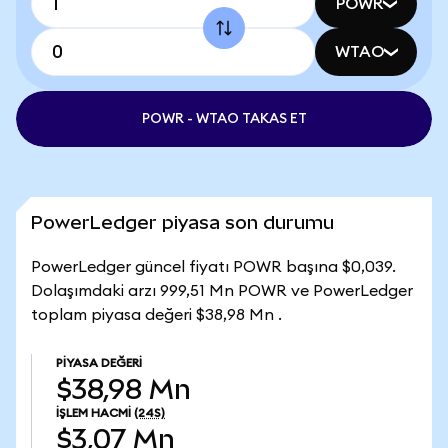
POWR
WTAO
POWR - WTAO TAKAS ET
PowerLedger piyasa son durumu
PowerLedger güncel fiyatı POWR başına $0,039.
Dolaşımdaki arzı 999,51 Mn POWR ve PowerLedger
toplam piyasa değeri $38,98 Mn .
PIYASA DEĞERI
$38,98 Mn
İŞLEM HACMI
(24S)
$3,07 Mn