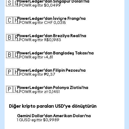
PowerLedger'dan Singapur Doları'na
🇸🇬
1 POWR eşittir $0,0499
PowerLedger'dan İsviçre Frangı'na
🇨🇭
1 POWR eşittir CHF 0,0315
PowerLedger'dan Brezilya Reali'na
🇧🇷
1 POWR eşittir R$0,1983
PowerLedger'dan Bangladeş Takası'na
🇧🇩
1 POWR eşittir ৳4,81
PowerLedger'dan Filipin Pezosu'na
🇵🇭
1 POWR eşittir ₱2,37
PowerLedger'dan Polonya Zlotisi'na
🇵🇱
1 POWR eşittir zł 0,1451
Diğer kripto paraları USD'ye dönüştürün
Gemini Dollar'dan Amerikan Doları'na
1 GUSD eşittir $0,9989