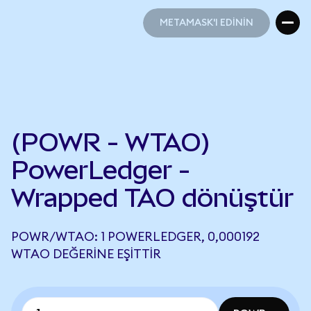
METAMASK'I EDİNİN
METAMASK'I EDİNİN
(POWR - WTAO)
PowerLedger -
Wrapped TAO dönüştür
POWR/WTAO: 1 POWERLEDGER, 0,000192
WTAO DEĞERINE EŞITTIR