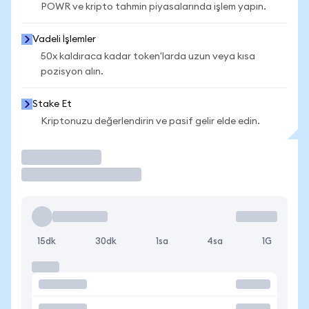
POWR ve kripto tahmin piyasalarında işlem yapın.
Vadeli İşlemler
50x kaldıraca kadar token'larda uzun veya kısa
pozisyon alın.
Stake Et
Kriptonuzu değerlendirin ve pasif gelir elde edin.
İşlem Yap
15dk
30dk
1sa
4sa
1G