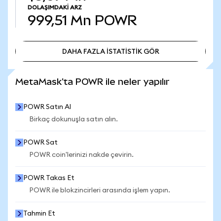
DOLAŞIMDAKI ARZ
999,51 Mn
POWR
DAHA FAZLA İSTATİSTİK GÖR
DAHA FAZLA İSTATİSTİK GÖR
MetaMask'ta POWR ile neler yapılır
POWR Satın Al
Birkaç dokunuşla satın alın.
POWR Sat
POWR coin'lerinizi nakde çevirin.
POWR Takas Et
POWR ile blokzincirleri arasında işlem yapın.
Tahmin Et