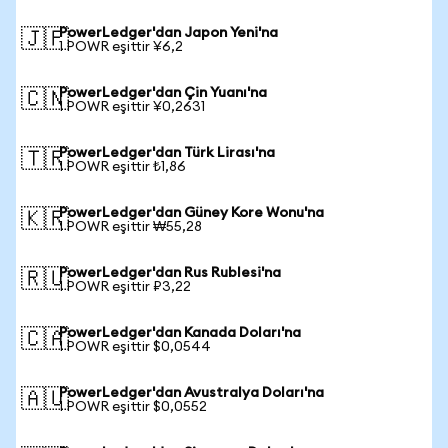
PowerLedger'dan Japon Yeni'na
🇯🇵
1 POWR eşittir ¥6,2
PowerLedger'dan Çin Yuanı'na
🇨🇳
1 POWR eşittir ¥0,2631
PowerLedger'dan Türk Lirası'na
🇹🇷
1 POWR eşittir ₺1,86
PowerLedger'dan Güney Kore Wonu'na
🇰🇷
1 POWR eşittir ₩55,28
PowerLedger'dan Rus Rublesi'na
🇷🇺
1 POWR eşittir ₽3,22
PowerLedger'dan Kanada Doları'na
🇨🇦
1 POWR eşittir $0,0544
PowerLedger'dan Avustralya Doları'na
🇦🇺
1 POWR eşittir $0,0552