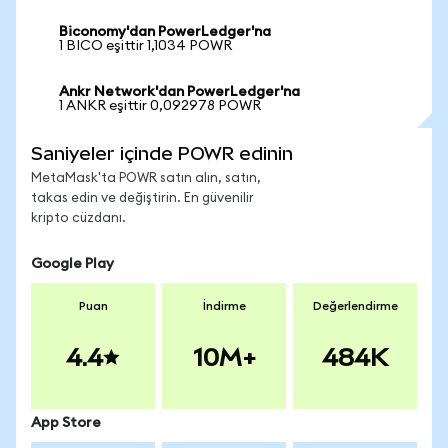
Biconomy'dan PowerLedger'na
1 BICO eşittir 1,1034 POWR
Ankr Network'dan PowerLedger'na
1 ANKR eşittir 0,092978 POWR
Saniyeler içinde POWR edinin
MetaMask'ta POWR satın alın, satın,
takas edin ve değiştirin. En güvenilir
kripto cüzdanı.
Google Play
Puan
İndirme
Değerlendirme
4.4
10M+
484K
App Store